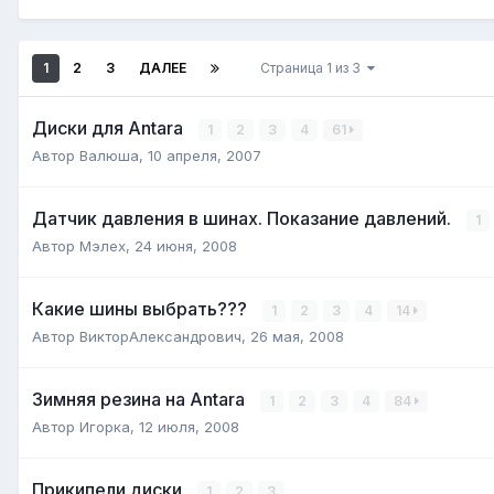
1
2
3
ДАЛЕЕ
Страница 1 из 3
Диски для Antara
1
2
3
4
61
Автор
Валюша
,
10 апреля, 2007
Датчик давления в шинах. Показание давлений.
1
Автор
Мэлех
,
24 июня, 2008
Какие шины выбрать???
1
2
3
4
14
Автор
ВикторАлександрович
,
26 мая, 2008
Зимняя резина на Antara
1
2
3
4
84
Автор
Игорка
,
12 июля, 2008
Прикипели диски
1
2
3