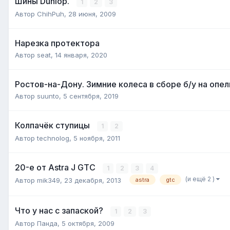
Шины Dunlop.
1
2
3
Автор
ChihPuh
,
28 июня, 2009
Нарезка протектора
Автор
seat
,
14 января, 2020
Ростов-на-Дону. Зимние колеса в сборе б/у на опе
Автор
suunto
,
5 сентября, 2019
Колпачёк ступицы
1
2
Автор
technolog
,
5 ноября, 2011
20-е от Astra J GTC
1
2
3
4
(и ещё 2 )
Автор
mik349
,
23 декабря, 2013
astra
gtc
Что у нас с запаской?
1
2
3
Автор
Панда
,
5 октября, 2009