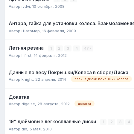
Автор
ivdvi
,
10 октября, 2008
Антара, гайка для установки колеса. Взаимозамен
Автор
Шагомер
,
16 февраля, 2009
Летняя резина
1
2
3
4
47
Автор
I_first
,
14 февраля, 2012
Данные по весу Покрышки/Колеса в сборе/Диска
Автор
knight
,
22 апреля, 2014
резина диски покрышки колеса
Докатка
Автор
digalse
,
28 августа, 2012
докатка
19” дюймовые легкосплавные диски
1
2
3
4
Автор
din
,
5 мая, 2010