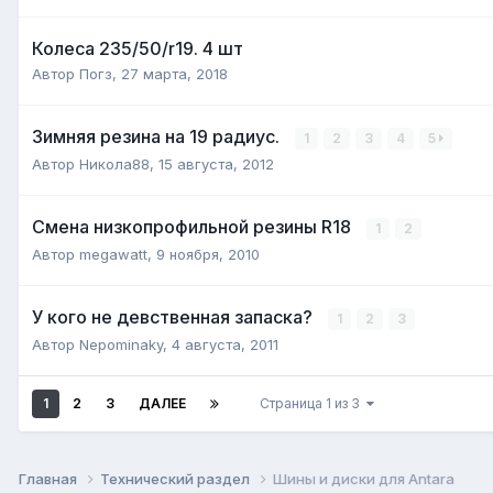
Колеса 235/50/r19. 4 шт
Автор
Погз
,
27 марта, 2018
Зимняя резина на 19 радиус.
1
2
3
4
5
Автор
Никола88
,
15 августа, 2012
Смена низкопрофильной резины R18
1
2
Автор
megawatt
,
9 ноября, 2010
У кого не девственная запаска?
1
2
3
Автор
Nepominaky
,
4 августа, 2011
1
2
3
ДАЛЕЕ
Страница 1 из 3
Главная
Технический раздел
Шины и диски для Antara