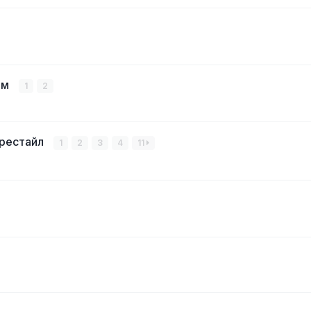
ом
1
2
 рестайл
1
2
3
4
11