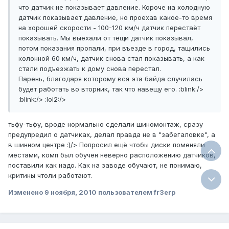
что датчик не показывает давление. Короче на холодную
датчик показывает давление, но проехав какое-то время
на хорошей скорости - 100-120 км/ч датчик перестаёт
показывать. Мы выехали от тёщи датчик показывал,
потом показания пропали, при въезде в город, тащились
колонной 60 км/ч, датчик снова стал показывать, а как
стали подъезжать к дому снова перестал.
Парень, благодаря которому вся эта байда случилась
будет работать во вторник, так что навещу его. :blink:/>
:blink:/> :lol2:/>
тьфу-тьфу, вроде нормально сделали шиномонтаж, сразу
предупредил о датчиках, делал правда не в "забегаловке", а
в шинном центре :)/> Попросил ещё чтобы диски поменяли
местами, комп был обучен неверно расположению датчиков,
поставили как надо. Как на заводе обучают, не понимаю,
критины чтоли работают.
Изменено
9 ноября, 2010
пользователем fr3erp