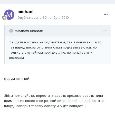
michael
Опубликовано
30 ноября, 2010
mistbow сказал:
т.е. датчики сами не подхватятся, так я понимаю... а то
тут народ писал ,что типа сами подхватываются, но
только в случайном порядке... т.е. не привязаны к
колесам.
форум почитай
ЗЫ: и пожалуйста, перестань давать вредные советы типа
применения колес с не родной сверловкой, не дай бог кто-
нибудь поверит твоему совету и в дтп попадет ...