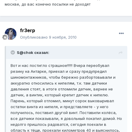
москве, до вас конечно посылки не доходят
fr3erp
Опубликовано
9 ноября, 2010
S@chok сказал:
Вот и нас постигло страшное!!!!!! Вчера переобувал
резину на Антарке, приехал и сразу предупредил
шиномонтажников, чтобы бережно разбортовывали и
аккуратно относились к нипелям, т.к. там датчики
давления стоят, в итоге отломили датчик, вернее не
датчик, а винтик, который крепит датчик к нипелю.
Парень, который отломил, минут сорок выковыривал
остатки винта из нипеля, и представляете - у него
получилось, поставил другой винт. Поставили колёса,
все датчики показывали, я довольный покатил домой. Но
недолго пришлось радоватся, сегодня поехали в
область к тёще, проехали километров 40 и выяснилось,