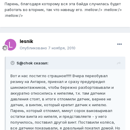
Парень, благодаря которому вся эта байда случилась будет
работать во вторник, так что навещу его. :mellow:/> :mellow:/>
:mellow:/>
lesnik
Опубликовано
7 ноября, 2010
S@chok сказал:
Вот и нас постигло страшное!!!!!! Вчера переобувал
резину на Антарке, приехал и сразу предупредил
шиномонтажников, чтобы бережно разбортовывали и
аккуратно относились к нипелям, т.к. там датчики
давления стоят, в итоге отломили датчик, вернее не
датчик, а винтик, который крепит датчик к нипелю.
Парень, который отломил, минут сорок выковыривал
остатки винта из нипеля, и представляете - у него
получилось, поставил другой винт. Поставили колёса,
все датчики показывали, я довольный покатил домой. Но