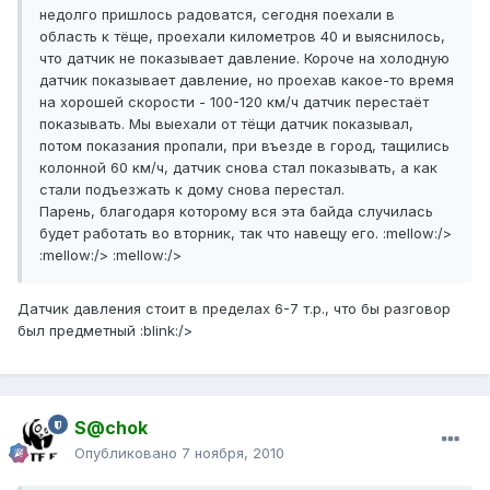
недолго пришлось радоватся, сегодня поехали в
область к тёще, проехали километров 40 и выяснилось,
что датчик не показывает давление. Короче на холодную
датчик показывает давление, но проехав какое-то время
на хорошей скорости - 100-120 км/ч датчик перестаёт
показывать. Мы выехали от тёщи датчик показывал,
потом показания пропали, при въезде в город, тащились
колонной 60 км/ч, датчик снова стал показывать, а как
стали подъезжать к дому снова перестал.
Парень, благодаря которому вся эта байда случилась
будет работать во вторник, так что навещу его. :mellow:/>
:mellow:/> :mellow:/>
Датчик давления стоит в пределах 6-7 т.р., что бы разговор
был предметный :blink:/>
S@chok
Опубликовано
7 ноября, 2010