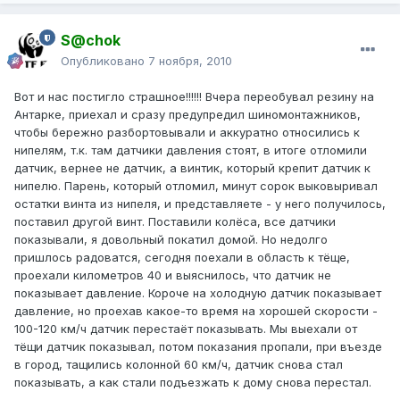
S@chok
Опубликовано
7 ноября, 2010
Вот и нас постигло страшное!!!!!! Вчера переобувал резину на
Антарке, приехал и сразу предупредил шиномонтажников,
чтобы бережно разбортовывали и аккуратно относились к
нипелям, т.к. там датчики давления стоят, в итоге отломили
датчик, вернее не датчик, а винтик, который крепит датчик к
нипелю. Парень, который отломил, минут сорок выковыривал
остатки винта из нипеля, и представляете - у него получилось,
поставил другой винт. Поставили колёса, все датчики
показывали, я довольный покатил домой. Но недолго
пришлось радоватся, сегодня поехали в область к тёще,
проехали километров 40 и выяснилось, что датчик не
показывает давление. Короче на холодную датчик показывает
давление, но проехав какое-то время на хорошей скорости -
100-120 км/ч датчик перестаёт показывать. Мы выехали от
тёщи датчик показывал, потом показания пропали, при въезде
в город, тащились колонной 60 км/ч, датчик снова стал
показывать, а как стали подъезжать к дому снова перестал.