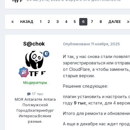
НАЗАД
1
2
3
4
5
6
7
8
ДАЛЕЕ
S@chok
Опубликовано
11 ноября, 2025
И так, у нас снова стали появл
зарегистрироваться или отправ
от CloudFlare, а чтобы заменит
старые версии.
Модераторы
Решение следующее:
17 тыс
плагин установить и настроить 
МОЯ Antara:
Не Antara
году
9 тыс
, кстати, для 4 верс
Пол:
мужской
Город:
Екатеринбург
Итого для ремонта и обновлени
Интересы:
Всякие
разные.
А еще в декабре нас ждет прод