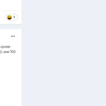
1
 сроки
)) или 100