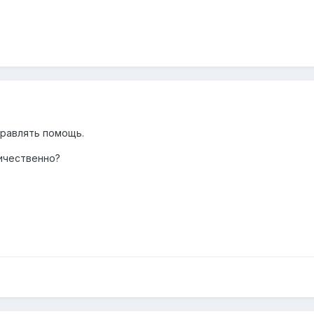
правлять помощь.
ичественно?