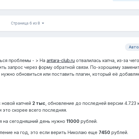
Страница 6 из 8
Авто
яться проблемы - > На
antara-club.ru
отвалилась капча, из-за чег
ить запрос через форму обратной связи. По-хорошему заменит
ь, нужно обновиться или поставить плагин, который её добавля
с новой капчей
2 тыс
, обновление до последней версии 4.7.23 к
ии это скорее всего последняя.
я на сегодняшний день нужно
11000
рублей.
ление на год, это если верить Николаю еще
7450
рублей.