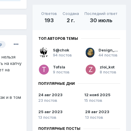
Ответов
Создана
Последний ответ
193
2 г.
30 июль
ТОП АВТОРОВ ТЕМЫ
р
S@chok
Design_Nick
94 постов
44 постов
о нельзя
ь на капчу
Tofsla
zloi_kot
ет на
9 постов
8 постов
ПОПУЛЯРНЫЕ ДНИ
24 авг 2023
12 нояб 2025
ак и в том
23 постов
15 постов
25 авг 2023
28 авг 2023
13 постов
13 постов
ПОПУЛЯРНЫЕ ПОСТЫ