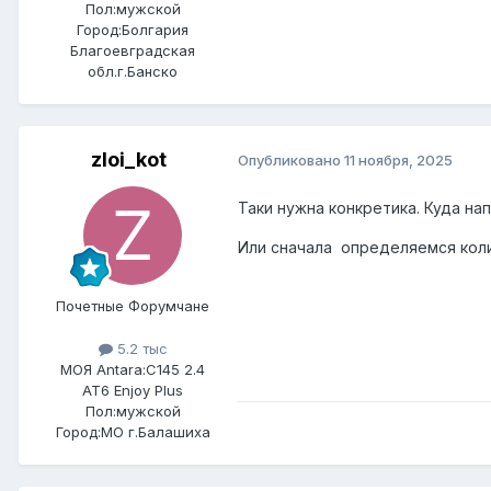
Пол:
мужской
Город:
Болгария
Благоевградская
обл.г.Банско
zloi_kot
Опубликовано
11 ноября, 2025
Таки нужна конкретика. Куда на
Или сначала определяемся кол
Почетные Форумчане
5.2 тыс
МОЯ Antara:
C145 2.4
AT6 Enjoy Plus
Пол:
мужской
Город:
МО г.Балашиха