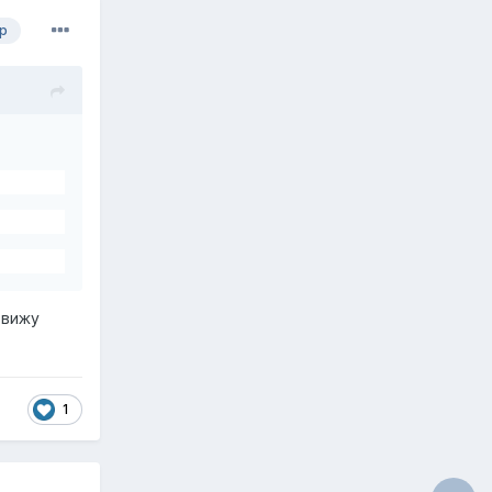
р
 вижу
1