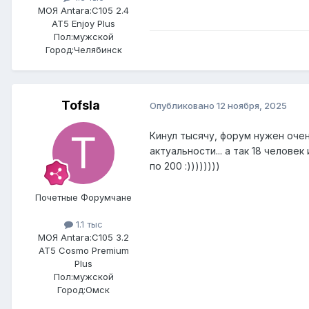
МОЯ Antara:
C105 2.4
AT5 Enjoy Plus
Пол:
мужской
Город:
Челябинск
Tofsla
Опубликовано
12 ноября, 2025
Кинул тысячу, форум нужен оче
актуальности... а так 18 человек
по 200 :))))))))
Почетные Форумчане
1.1 тыс
МОЯ Antara:
C105 3.2
AT5 Cosmo Premium
Plus
Пол:
мужской
Город:
Омск