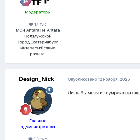
Модераторы
17 тыс
МОЯ Antara:
Не Antara
Пол:
мужской
Город:
Екатеринбург
Интересы:
Всякие
разные.
Design_Nick
Опубликовано
12 ноября, 2025
Лишь бы меня из сумрака вытащ
Главные
администраторы
1.3 тыс