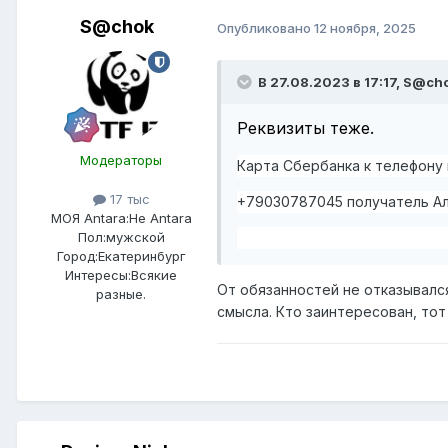
S@chok
Опубликовано
12 ноября, 2025
В 27.08.2023 в 17:17,
S@ch
Реквизиты теже.
Модераторы
Карта Сбербанка к телефону 
17 тыс
+79030787045 получатель Ал
МОЯ Antara:
Не Antara
Пол:
мужской
Город:
Екатеринбург
Интересы:
Всякие
От обязанностей не отказывалс
разные.
смысла. Кто заинтересован, тот 