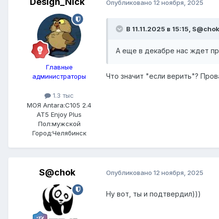
Design_Nick
Опубликовано
12 ноября, 2025
В 11.11.2025 в 15:15,
S@cho
А еще в декабре нас ждет п
Главные
Что значит "если верить"? Пров
администраторы
1.3 тыс
МОЯ Antara:
C105 2.4
AT5 Enjoy Plus
Пол:
мужской
Город:
Челябинск
S@chok
Опубликовано
12 ноября, 2025
Ну вот, ты и подтвердил)))