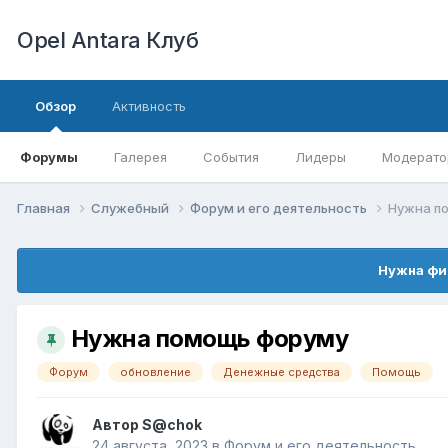
Opel Antara Клуб
Обзор
Активность
Форумы
Галерея
События
Лидеры
Модерато
Главная
Служебный
Форум и его деятельность
Нужна п
Нужна фи
Нужна помощь форуму
Форум
обновление
Денежные средства
Помощь
Автор
S@chok
24 августа, 2023
в
Форум и его деятельность