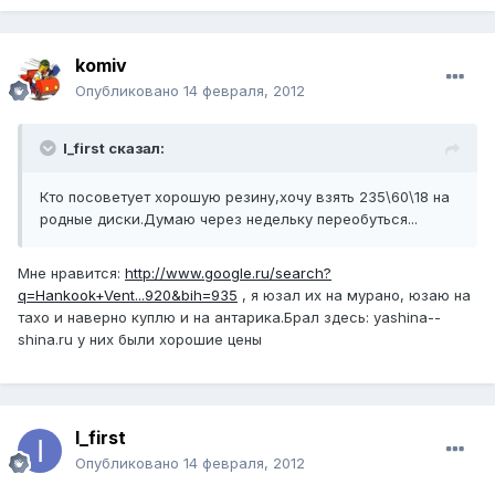
komiv
Опубликовано
14 февраля, 2012
I_first сказал:
Кто посоветует хорошую резину,хочу взять 235\60\18 на
родные диски.Думаю через недельку переобуться...
Мне нравится:
http://www.google.ru/search?
q=Hankook+Vent...920&bih=935
, я юзал их на мурано, юзаю на
тахо и наверно куплю и на антарика.Брал здесь: yashina-­
shina.­ru у них были хорошие цены
I_first
Опубликовано
14 февраля, 2012