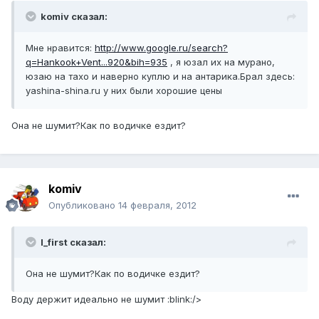
komiv сказал:
Мне нравится:
http://www.google.ru/search?
q=Hankook+Vent...920&bih=935
, я юзал их на мурано,
юзаю на тахо и наверно куплю и на антарика.Брал здесь:
yashina-­shina.­ru у них были хорошие цены
Она не шумит?Как по водичке ездит?
komiv
Опубликовано
14 февраля, 2012
I_first сказал:
Она не шумит?Как по водичке ездит?
Воду держит идеально не шумит :blink:/>