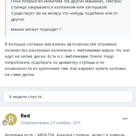
Пока побрызгал мовилем. На других машинах, смотрю,
ступица закрывается колпачком или заглушкой.
Существует ли на антару что-нибудь подобное или от
других
машин может подходит ?
В больших сетевых магазинах автозапчастей огромное
количество различных колпачков с эмблемами марок. Но они
идут на литые диски. Есть и с эмблемами Опеля. Надо
попробовать подобрать по диаметру ступицы и по
возможности их крепления там. Как вариант купить колпаки
на сами диски.
4 недели спустя...
Red
Опубликовано
27 ноября, 2011
Колпачки есть - 4806756, крышка ступицы, экзист в помощь.