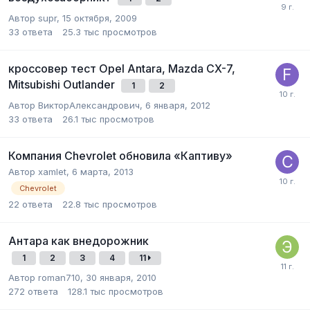
Автор
supr
,
15 октября, 2009
33
ответа
25.3 тыс
просмотров
кроссовер тест Opel Antara, Mazda CX-7,
Mitsubishi Outlander
1
2
Автор
ВикторАлександрович
,
6 января, 2012
33
ответа
26.1 тыс
просмотров
Компания Chevrolet обновила «Каптиву»
Автор
xamlet
,
6 марта, 2013
Chevrolet
22
ответа
22.8 тыс
просмотров
Антара как внедорожник
1
2
3
4
11
Автор
roman710
,
30 января, 2010
272
ответа
128.1 тыс
просмотров