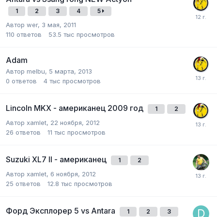
1
2
3
4
5
Автор
wer
,
3 мая, 2011
110
ответов
53.5 тыс
просмотров
Adam
Автор
melbu
,
5 марта, 2013
0
ответов
4 тыс
просмотров
Lincoln MKX - американец 2009 год
1
2
Автор
xamlet
,
22 ноября, 2012
26
ответов
11 тыс
просмотров
Suzuki XL7 II - американец
1
2
Автор
xamlet
,
6 ноября, 2012
25
ответов
12.8 тыс
просмотров
Форд Эксплорер 5 vs Antara
1
2
3