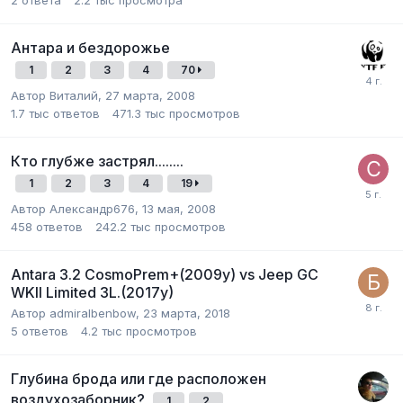
Антара и бездорожье
1
2
3
4
70
Автор
Виталий
,
27 марта, 2008
1.7 тыс
ответов
471.3 тыс
просмотров
Кто глубже застрял........
1
2
3
4
19
Автор
Александр676
,
13 мая, 2008
458
ответов
242.2 тыс
просмотров
Antara 3.2 CosmoPrem+(2009y) vs Jeep GC
WKII Limited 3L.(2017y)
Автор
admiralbenbow
,
23 марта, 2018
5
ответов
4.2 тыс
просмотров
Глубина брода или где расположен
воздухозаборник?
1
2