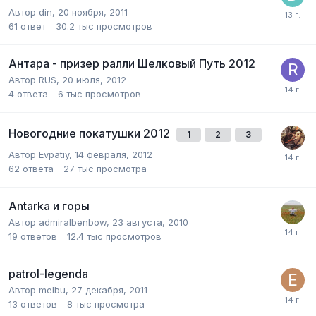
Автор
din
,
20 ноября, 2011
61
ответ
30.2 тыс
просмотров
Антара - призер ралли Шелковый Путь 2012
Автор
RUS
,
20 июля, 2012
4
ответа
6 тыс
просмотров
Новогодние покатушки 2012
1
2
3
Автор
Evpatiy
,
14 февраля, 2012
62
ответа
27 тыс
просмотра
Antarka и горы
Автор
admiralbenbow
,
23 августа, 2010
19
ответов
12.4 тыс
просмотров
patrol-legenda
Автор
melbu
,
27 декабря, 2011
13
ответов
8 тыс
просмотра