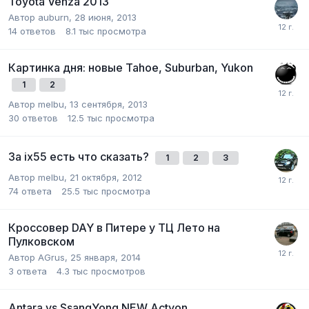
Toyota Venza 2013
Автор
auburn
,
28 июня, 2013
14
ответов
8.1 тыс
просмотра
Картинка дня: новые Tahoe, Suburban, Yukon
1
2
Автор
melbu
,
13 сентября, 2013
30
ответов
12.5 тыс
просмотра
За ix55 есть что сказать?
1
2
3
Автор
melbu
,
21 октября, 2012
74
ответа
25.5 тыс
просмотра
Кроссовер DAY в Питере у ТЦ Лето на
Пулковском
Автор
AGrus
,
25 января, 2014
3
ответа
4.3 тыс
просмотров
Antara vs SsangYong NEW Actyon