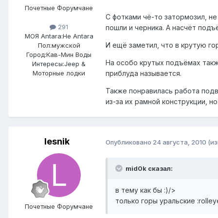
Почетные Форумчане
С фотками чё-то затормозил, н
291
пошли и черника. А насчёт подъ
МОЯ Antara:
Не Antara
И ещё заметил, что в крутую го
Пол:
мужской
Город:
Кав-Мин Воды
На особо крутых подъёмах такж
Интересы:
Jeep &
Моторные лодки
приблуда называется.
Также понравилась работа подве
из-за их рамной конструкции, н
lesnik
Опубликовано
24 августа, 2010
(и
mid0k сказал:
в тему как бы :)/>
только горы уральские :rolley
Почетные Форумчане