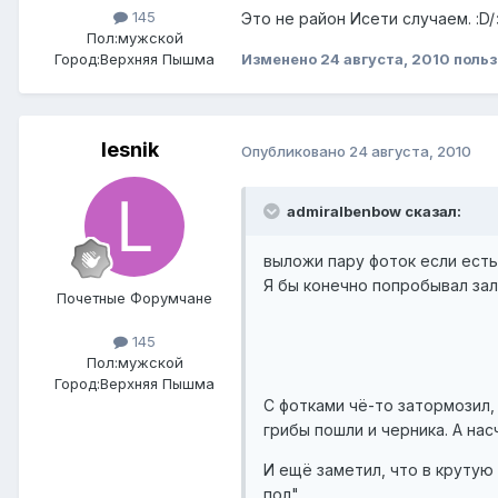
145
Это не район Исети случаем. :D/
Пол:
мужской
Изменено
24 августа, 2010
польз
Город:
Верхняя Пышма
lesnik
Опубликовано
24 августа, 2010
admiralbenbow сказал:
выложи пару фоток если есть
Я бы конечно попробывал зал
Почетные Форумчане
145
Пол:
мужской
Город:
Верхняя Пышма
С фотками чё-то затормозил,
грибы пошли и черника. А на
И ещё заметил, что в крутую 
пол".