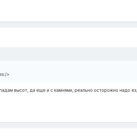
es:/>
епадам высот, да еще и с камнями, реально осторожно надо ез