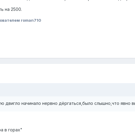
ь на 2500.
ователем roman710
ую двигло начинало нервно дёргаться,было слышно,что явно 
а в горах"