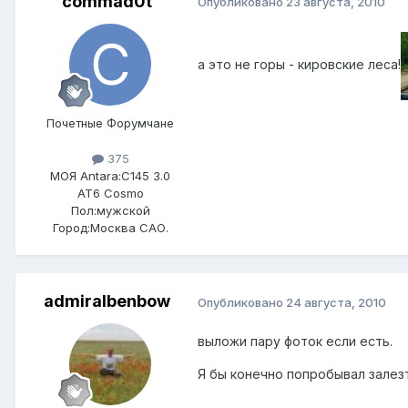
commad0t
Опубликовано
23 августа, 2010
а это не горы - кировские леса!
Почетные Форумчане
375
МОЯ Antara:
C145 3.0
AT6 Cosmo
Пол:
мужской
Город:
Москва САО.
admiralbenbow
Опубликовано
24 августа, 2010
выложи пару фоток если есть.
Я бы конечно попробывал залезт