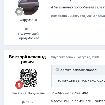
Я бы конечно попробывал залезт
Изменено
23 августа, 2010
польз
Форумчане
87
Пол:
мужской
Город:
Москва
ВикторАлександ
Опубликовано
23 августа, 2010
рович
admiralbenbow сказал:
что каждый запуск нахолодн
кислорода не хватало
Почетные Форумчане
а фотки бы не помешали - "антар
5.1 тыс