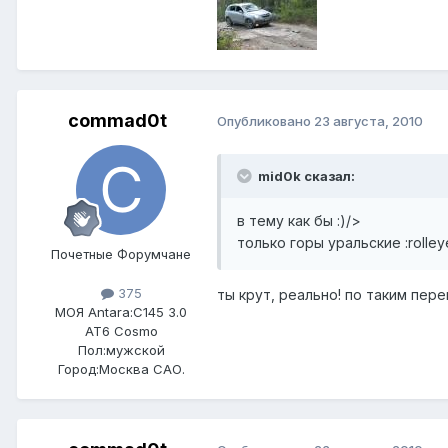
commad0t
Опубликовано
23 августа, 2010
mid0k сказал:
в тему как бы :)/>
только горы уральские :rolley
Почетные Форумчане
375
ты крут, реально! по таким пер
МОЯ Antara:
C145 3.0
AT6 Cosmo
Пол:
мужской
Город:
Москва САО.