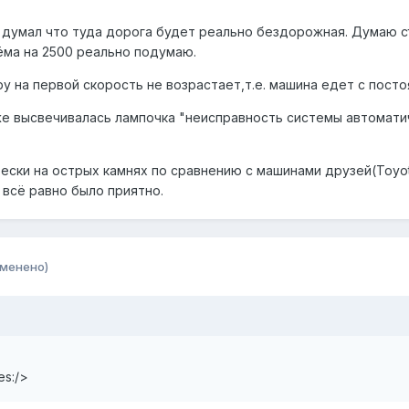
е думал что туда дорога будет реально бездорожная. Думаю с
ёма на 2500 реально подумаю.
ру на первой скорость не возрастает,т.е. машина едет с посто
е высвечивалась лампочка "неисправность системы автоматиче
ски на острых камнях по сравнению с машинами друзей(Toyota 
о всё равно было приятно.
зменено)
es:/>