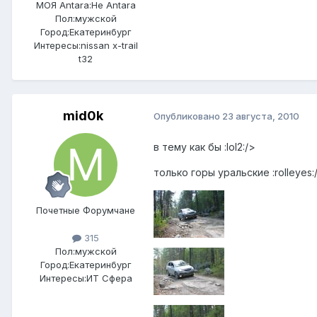
МОЯ Antara:
Не Antara
Пол:
мужской
Город:
Екатеринбург
Интересы:
nissan x-trail
t32
mid0k
Опубликовано
23 августа, 2010
в тему как бы :lol2:/>
только горы уральские :rolleyes:
Почетные Форумчане
315
Пол:
мужской
Город:
Екатеринбург
Интересы:
ИТ Сфера