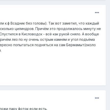
 к.ф Всадник без головы). Так вот заметил, что каждый
есколько цилиндров. Причём это продолжалось минуту не
Спустился в Кисловодск - всё как рукой сняло. А вообще
причём лез по ну очень острым камням и угол подъёма
тересно попытаться подняться на сам Бермамыт(около
.
ложи пару фоток если есть.