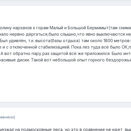
олину нарзанов к горам Малый и Большой Бермамыт(там снимали
нало нервно дёргаться,было слышно,что явно выключаются н
Был удивлён, т.к. высота(базы отдыха) там около 1800 метров.
 и с отключенной стабилизацией. Пока лез туда всё было ОК,
 А вот обратно пару раз защитой всё же приложился. Было ин
расивые диски. Такой вот небольшой опыт горного бездорожья
зменено)
ыезжал на подмосковные леса, но это в сравнение не идет, вы