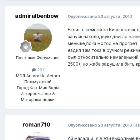
admiralbenbow
Опубликовано
23 августа, 2010
Ездил с семьёй за Кисловодск,д
запуск нахолодную двигло начи
меньше,пока мотор не прогрет. 
ездил там тока в ручном режиме
был относительно немаленький.
Почетные Форумчане
2500), но жаба задушила бить к
291
МОЯ Antara:
Не Antara
Пол:
мужской
Город:
Кав-Мин Воды
Интересы:
Jeep &
Моторные лодки
roman710
Опубликовано
23 августа, 2010
(и
Ай маладца, я в эти выходные в