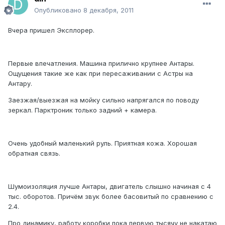
Опубликовано
8 декабря, 2011
Вчера пришел Эксплорер.
Первые впечатления. Машина прилично крупнее Антары.
Ощущения такие же как при пересаживании с Астры на
Антару.
Заезжая/выезжая на мойку сильно напрягался по поводу
зеркал. Парктроник только задний + камера.
Очень удобный маленький руль. Приятная кожа. Хорошая
обратная связь.
Шумоизоляция лучше Антары, двигатель слышно начиная с 4
тыс. оборотов. Причём звук более басовитый по сравнению с
2.4.
Про динамику, работу коробки пока первую тысячу не накатаю