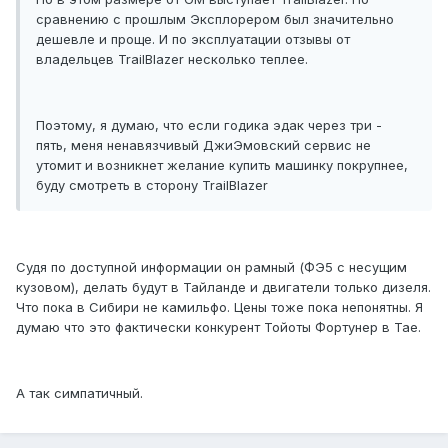
сравнению с прошлым Эксплорером был значительно
дешевле и проще. И по эксплуатации отзывы от
владельцев TrailBlazer несколько теплее.
Поэтому, я думаю, что если годика эдак через три -
пять, меня ненавязчивый ДжиЭмовский сервис не
утомит и возникнет желание купить машинку покрупнее,
буду смотреть в сторону TrailBlazer
Судя по доступной информации он рамный (ФЭ5 с несущим
кузовом), делать будут в Тайланде и двигатели только дизеля.
Что пока в Сибири не камильфо. Цены тоже пока непонятны. Я
думаю что это фактически конкурент Тойоты Фортунер в Тае.
А так симпатичный.