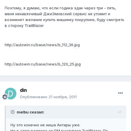
Поэтому, я думаю, что если годика эдак через три - пять,
меня ненавязчивый ДжиЭмовский сервис не утомит и
возникнет желание купить машинку покрупнее, буду смотреть
в сторону TrailBlazer
http://autowin.ru/base/news/b_112_36.jpg
http://autowin.ru/base/news/b_120_25.jpg
din
Опубликовано
21 ноября, 2011
melbu сказал:
Ну это конечно не ниша Антары уже.
Но в этом размере от GM выступает TrailBlazer. По