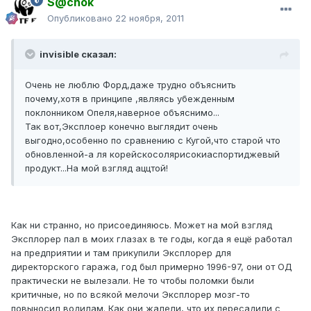
S@chok
Опубликовано
22 ноября, 2011
invisible сказал:
Очень не люблю Форд,даже трудно объяснить
почему,хотя в принципе ,являясь убежденным
поклонником Опеля,наверное объяснимо...
Так вот,Эксплоер конечно выглядит очень
выгодно,особенно по сравнению с Кугой,что старой что
обновленной-а ля корейскосолярисокиаспортиджевый
продукт...На мой взгляд аццтой!
Как ни странно, но присоединяюсь. Может на мой взгляд
Эксплорер пал в моих глазах в те годы, когда я ещё работал
на предприятии и там прикупили Эксплорер для
директорского гаража, год был примерно 1996-97, они от ОД
практически не вылезали. Не то чтобы поломки были
критичные, но по всякой мелочи Эксплорер мозг-то
повыносил водилам. Как они жалели, что их пересадили с