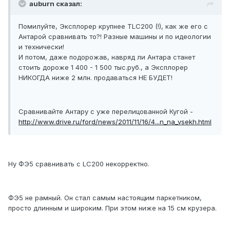
auburn сказал:
Помилуйте, Эксплорер крупнее TLC200 (!), как же его с
Антарой сравнивать то?! Разные машины и по идеологии
и технически!
И потом, даже подорожав, навряд ли Антара станет
стоить дороже 1 400 - 1 500 тыс.руб., а Эксплорер
НИКОГДА ниже 2 млн. продаваться НЕ БУДЕТ!
Сравнивайте Антару с уже перелицованной Кугой -
http://www.drive.ru/ford/news/2011/11/16/4...n_na_vsekh.html
Ну ФЭ5 сравнивать с LC200 некорректно.
ФЭ5 не рамный. Он стал самым настоящим паркетником,
просто длинным и широким. При этом ниже на 15 см крузера.