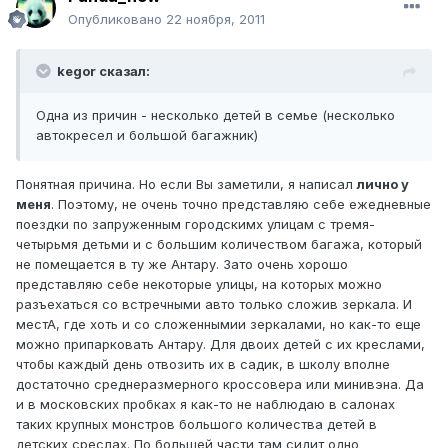
Опубликовано
22 ноября, 2011
kegor сказал:
Одна из причин - несколько детей в семье (несколько
автокресел и большой багажник)
Понятная причина. Но если Вы заметили, я написал
лично у
меня
. Поэтому, не очень точно представляю себе ежедневные
поездки по запруженным городскимх улицам с тремя-
четырьмя детьми и с большим количеством багажа, который
не помещается в ту же Антару. Зато очень хорошо
представляю себе некоторые улицы, на которых можно
разъехаться со встречными авто только сложив зеркала. И
местА, где хоть и со сложеннымии зеркалами, но как-то еще
можно припарковать Антару. Для двоих детей с их креслами,
чтобы каждый день отвозить их в садик, в школу вполне
достаточно среднеразмерного кроссовера или минивэна. Да
и в московских пробках я как-то не наблюдаю в салонах
таких крупных монстров большого количества детей в
детских среслах. По большей части там сидит одно