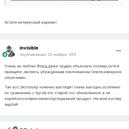
Кстати интересный вариант.
invisible
Опубликовано
22 ноября, 2011
Очень не люблю Форд,даже трудно объяснить почему,хотя в
принципе ,являясь убежденным поклонником Опеля,наверное
объяснимо...
Так вот,Эксплоер конечно выглядит очень выгодно,особенно
по сравнению с Кугой,что старой что обновленной-а ля
корейскосолярисокиаспортиджевый продукт...На мой взгляд
аццтой!