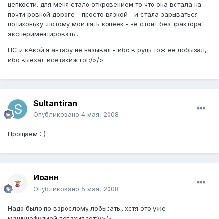
цепкости. для меня стало откровением то что она встала на
почти ровной дороге - просто вязкой - и стала зарываться
потихоньку...потому мои пять копеек - не стоит без трактора
экспериментировать..
ПС и кАкой я антару не называл - ибо в руль тож ее лобызал,
ибо выехал всетакиж:roll:/>/>
Sultantiran
Опубликовано
4 мая, 2008
Прощаем :-)
Иоанн
Опубликовано
5 мая, 2008
Надо было по взрослому лобызать...хотя это уже
машинофилией попахивает:)/>/>