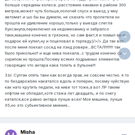
больше середины колеса...расстояние канавки в районе 300
метров,может чуть больше,пологий спуск и выезд..у мну
автомат..и шо бы вы думали, не сказать что пролетела но
прошла на удивление хорошо,только у выезда слегла
буксанула,переключил на недомеханику и забралсо
таки,машина конечно в грязюке, но сам факт,я и помыл ее и
подарок ей купил,ну и поцеловал в торпеду;)/>/> Да так вот
после меня поехал сосед на лэнд ровере....ВСТАЛ!!!!!!!!! так
было прикольно!! и еще нива поехала...с трудом конечно со
скрипом но прошла.Посему всяких подрывных элементов
говорящих что антара кака топить в бульоне!!!
З.Ы. Султан опять таки как всегда прав..не совсем честно. я то
по биздарожЫю накаталсо вдоль и поперек, посему чуйствую
как нато крутить педали, на ниве тот тоже,а вот ЛР таким
опфтом не обладал,хотя стажа лет двадцать, и по снегу
катался,все равно антара лучше всех! Моя машина, лучше
Х5,но это субьективное мнение...
Misha