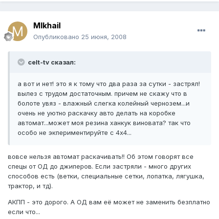
MIkhail
Опубликовано
25 июня, 2008
celt-tv сказал:
а вот и нет! это я к тому что два раза за сутки - застрял!
вылез с трудом достаточным. причем не скажу что в
болоте увяз - влажный слегка колейный чернозем...и
очень не уютно раскачку авто делать на коробке
автомат...может моя резина ханкук виновата? так что
особо не экпериментируйте с 4х4...
вовсе нельзя автомат раскачивать!! Об этом говорят все
спецы от ОД до джиперов. Если застряли - много других
способов есть (ветки, специальные сетки, лопатка, лягушка,
трактор, и тд).
АКПП - это дорого. А ОД вам её может не заменить безплатно
если что...