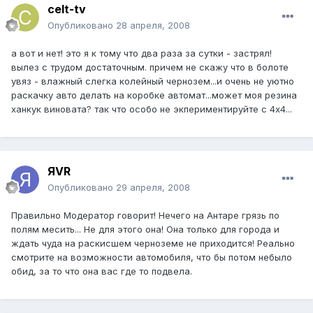
celt-tv
Опубликовано
28 апреля, 2008
а вот и нет! это я к тому что два раза за сутки - застрял!
вылез с трудом достаточным. причем не скажу что в болоте
увяз - влажный слегка колейный чернозем...и очень не уютно
раскачку авто делать на коробке автомат...может моя резина
ханкук виновата? так что особо не экпериментируйте с 4х4...
ЯVR
Опубликовано
29 апреля, 2008
Правильно Модератор говорит! Нечего на Антаре грязь по
полям месить... Не для этого она! Она только для города и
ждать чуда на раскисшем черноземе не приходится! Реально
смотрите на возможности автомобиля, что бы потом небыло
обид, за то что она вас где то подвела.