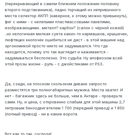
(перекрывающий в самом ближнем положении половину
второго подстаканника), ладно торчащий из непривычного
места селектор АКПП (наверное, к этому можно привыкнуть),
фиг с ними - с нелепыми пластмассовыми панелями,
изображающими.. металл? карбон? (салон с чёрной кожей)
..но нелогичная мелкая суета каких-то кармашков, крышечек,
люфтящих кнопочек ошибиться не даст - в этой машине над
эргономикой просто никто не задумывался. Что где
находится, почему это так выглядит и нажимается -
задумываться бесполезно. Это судьба. Ну апофеозом всей
этой прозы жизни - руль - с джойстиками от PS3..
Да, сзади, на плоском скользком диване запросто
разместятся три полногабаритных мужика. Места хватит. И
нет - багажник здесь не больше, чем в Антаре - проверьте
сами. Ну, и цена, с откровенно слабым для этой машины 2,7
литровым бензодвигателем 1 700 (передний привод) и 1 850
(полный привод) - ни в какие ворота.
Вот как то так, господа!