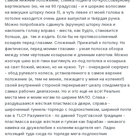
самом нижнем положении, спинка поднята по-кроссоверному
вертикально (но, не на 90 градусов) - и я шоркаю волосами
на макушке шторку люка (!), а чуть левее от моей головы в
потолке находится очень даже выпуклая и твёрдая ручка.
Можно попробовать сдвинуть (вручную) шторку люка и
наклонить голову вправо - места, как будто, становится
больше, да.. так и ездить. Если бы не противосолнечный
козырёк перед глазами. Сложеный. Прижатый к потолку. Но
фактически, перед моими глазами - узкая полоска обзора
между этим чёртовым козырьком и длинным капотом. Можно
изогнув шею всё-таки выглянуть из-под потолка и козырька
на свет божий, можно, но не нужно. Тут - очередной сюрприз
- обод рулевого колеса, установленного в самое верхнее
положение (и, тем не менее, лежащего у меня на коленях!!)
своей внутренней стороной перекрывает шкалу спидометра в
самых рабочих диапазонах. Но и это ещё не всё! Реально
места мне и моим ногам по ширине МАЛО. Слева -
раздувшааяся жёсткая пластмасса двери, справа -
широченный туннель-торпедо с подлокотником, шириной почти
как в TLC!! Разумеется - по давней Toyot'овской традиции -
пластмасса везде жёсткая и гулкая как барабан - никакого
намёка на дружелюбие к коленям водителя нет. Ладно
елозящий туда-сюда по торпеде мега-подлокотник