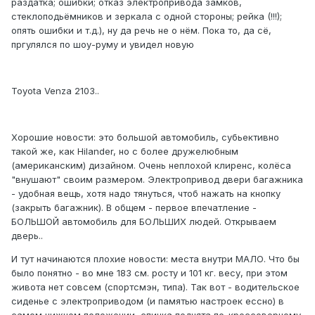
раздатка; ошибки; отказ электропривода замков,
стеклоподьёмников и зеркала с одной стороны; рейка (!!!);
опять ошибки и т.д.), ну да речь не о нём. Пока то, да сё,
пргулялся по шоу-руму и увидел новую
Toyota Venza 2103..
Хорошие новости: это большой автомобиль, субьективно
такой же, как Hilander, но с более дружелюбным
(американским) дизайном. Очень неплохой клиренс, колёса
"внушают" своим размером. Электропривод двери багажника
- удобная вещь, хотя надо тянуться, чтоб нажать на кнопку
(закрыть багажник). В общем - первое впечатление -
БОЛЬШОЙ автомобиль для БОЛЬШИХ людей. Открываем
дверь..
И тут начинаются плохие новости: места внутри МАЛО. Что бы
было понятно - во мне 183 см. росту и 101 кг. весу, при этом
живота нет совсем (спортсмэн, типа). Так вот - водительское
сиденье с электроприводом (и памятью настроек ессно) в