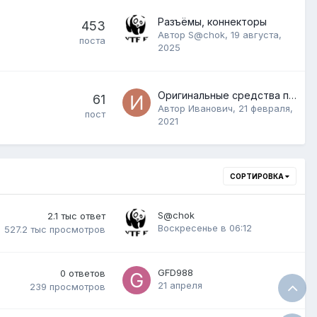
Разъёмы, коннекторы
453
Автор
S@chok
,
19 августа,
поста
2025
Оригинальные средства по уходу за авто.
61
Автор
Иванович
,
21 февраля,
пост
2021
СОРТИРОВКА
S@chok
2.1 тыс
ответ
Воскресенье в 06:12
527.2 тыс
просмотров
GFD988
0
ответов
21 апреля
239
просмотров