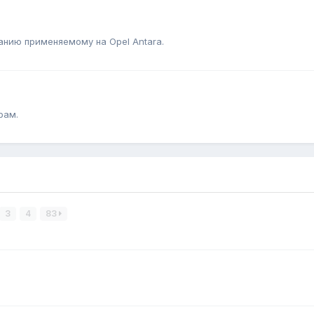
нию применяемому на Opel Antara.
рам.
3
4
83