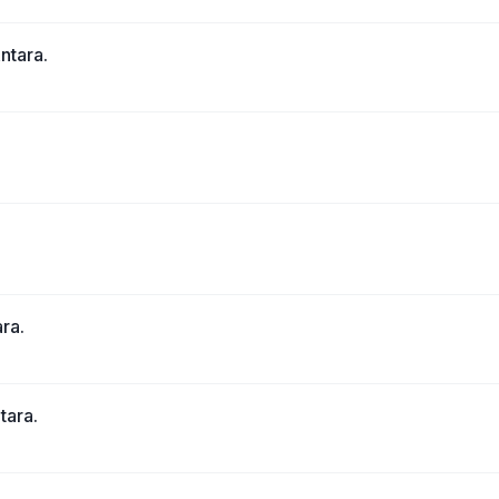
tara.
ra.
ara.