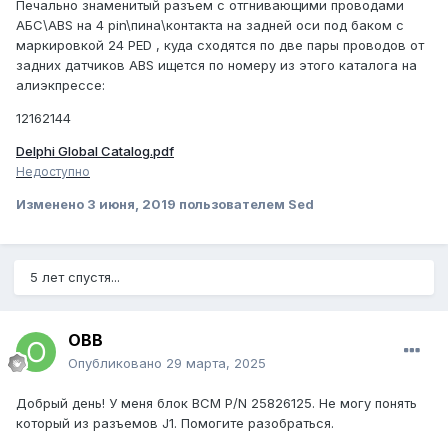
Печально знаменитый разъем с отгнивающими проводами
АБС\ABS на 4 pin\пина\контакта на задней оси под баком с
маркировкой 24 PED , куда сходятся по две пары проводов от
задних датчиков ABS ищется по номеру из этого каталога на
алиэкпрессе:
12162144
Delphi Global Catalog.pdf
Недоступно
Изменено
3 июня, 2019
пользователем Sed
5 лет спустя...
ОВВ
Опубликовано
29 марта, 2025
Добрый день! У меня блок BCM P/N 25826125. Не могу понять
который из разъемов J1. Помогите разобраться.