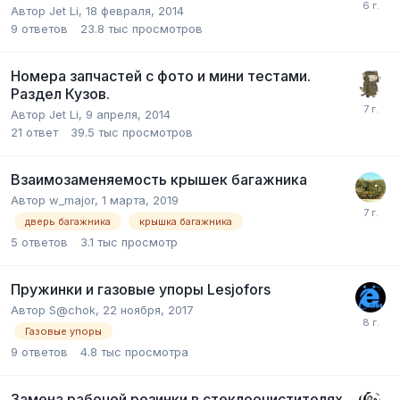
Автор
Jet Li
,
18 февраля, 2014
9
ответов
23.8 тыс
просмотров
Номера запчастей с фото и мини тестами.
Раздел Кузов.
Автор
Jet Li
,
9 апреля, 2014
21
ответ
39.5 тыс
просмотров
Взаимозаменяемость крышек багажника
Автор
w_major
,
1 марта, 2019
дверь багажника
крышка багажника
5
ответов
3.1 тыс
просмотр
Пружинки и газовые упоры Lesjofors
Автор
S@chok
,
22 ноября, 2017
Газовые упоры
9
ответов
4.8 тыс
просмотра
Замена рабочей резинки в стеклоочистителях