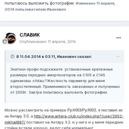
попытаюсь выложить фотографии.
Изменено
11 апреля,
2014
пользователем Иванович
СЛАВИК
Опубликовано
11 апреля, 2014
В 11.04.2014 в 03:11, Иванович сказал:
Знатоки-профи подскажите: установочные крепежные
размеры передних амортизаторов на С105 и С145
одинаковы :chitau:?Жесткость параметр для меня
второстепенный. Применимость заказанных и полученных
от 2009г. Завтра попытаюсь выложить фотографии.
Можно рассмотреть на примере
Pjcfr003/
Pjcfl003, я поставил их
http://www.antara-club.ru/index.php?/user/2952-
на Антару 3.0, а
mikhail887/
поставил на Антару 3.2. и у него и у меня передние
стойки встали хорошо, ведут себя нормально!