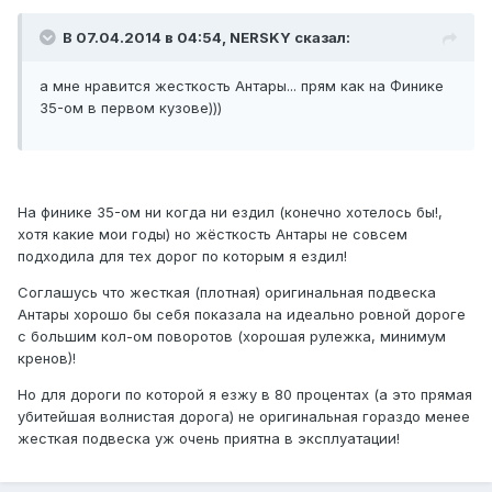
В 07.04.2014 в 04:54, NERSKY сказал:
а мне нравится жесткость Антары... прям как на Финике
35-ом в первом кузове)))
На финике 35-ом ни когда ни ездил (конечно хотелось бы!,
хотя какие мои годы) но жёсткость Антары не совсем
подходила для тех дорог по которым я ездил!
Соглашусь что жесткая (плотная) оригинальная подвеска
Антары хорошо бы себя показала на идеально ровной дороге
с большим кол-ом поворотов (хорошая рулежка, минимум
кренов)!
Но для дороги по которой я езжу в 80 процентах (а это прямая
убитейшая волнистая дорога) не оригинальная гораздо менее
жесткая подвеска уж очень приятна в эксплуатации!