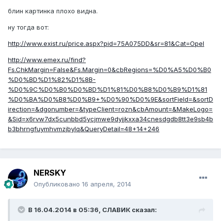
блин картинка плохо видна.
ну тогда вот:
http://www.exist.ru/price.aspx?pid=75A075DD&sr=81&Cat=Opel
http://www.emex.ru/find?
Fs.ChkMargin=False&Fs.Margin=0&cbRegions=%D0%A5%D0%B0
%D0%BD%D1%82%D1%8B-
%D0%9C%D0%B0%D0%BD%D1%81%D0%B8%D0%B9%D1%81
%D0%BA%D0%B8%D0%B9+%D0%90%D0%9E&sortField=&sortD
irection=&dgonumber=&typeClient=rozn&cbAmount=&MakeLogo=
&Sid=x6rvw7dx5cunbbd5ycjmwe9dyjjkxxa34cnesdgdb8tt3e9sb4b
b3bhrngfuymhvmzjbylq&QueryDetail=48+14+246
NERSKY
Опубликовано
16 апреля, 2014
В 16.04.2014 в 05:36, СЛАВИК сказал: