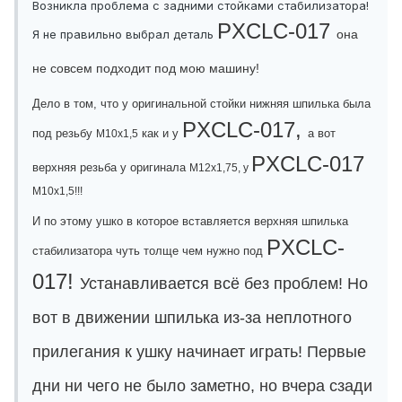
Возникла проблема с задними стойками стабилизатора!
PXCLC-017
Я не правильно выбрал деталь
она
не совсем подходит под мою машину!
Дело в том, что у оригинальной стойки нижняя шпилька была
PXCLC-017,
под резьбу
как и у
а вот
M10x1,5
PXCLC-017
верхняя резьба у оригинала
M12x1,75, у
M10x1,5!!!
И по этому ушко в которое вставляется верхняя шпилька
PXCLC-
стабилизатора чуть толще чем нужно под
017!
Устанавливается всё без проблем! Но
вот в движении шпилька из-за неплотного
прилегания к ушку начинает играть! Первые
дни ни чего не было заметно, но вчера сзади