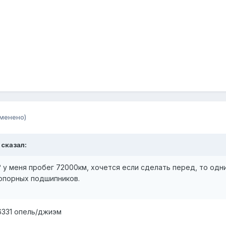
зменено)
 сказал:
 у меня пробег 72000км, хочется если сделать перед, то одн
 опорных подшипников.
6331 опель/джиэм