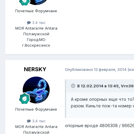
Почетные Форумчане
3.4 тыс
МОЯ Antara:
Не Antara
Пол:
мужской
Город:
МО
г.Воскресенск
NERSKY
Опубликовано
12 февраля, 2014
(и
В 12.02.2014 в 13:45, Vrn36
А кроме опорных еще что то?
разом. Киньте пож-та номер
Почетные Форумчане
3.4 тыс
опорные вроде 4806308 / 9662
МОЯ Antara:
Не Antara
Пол:
мужской