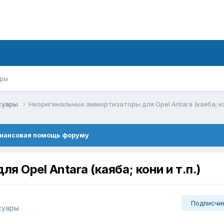
ры
ссуары
Неоригинальные аммортизаторы для Opel Antara (каяба; кон
нансовая помощь форуму
 Opel Antara (каяба; кони и т.п.)
Подписчи
суары