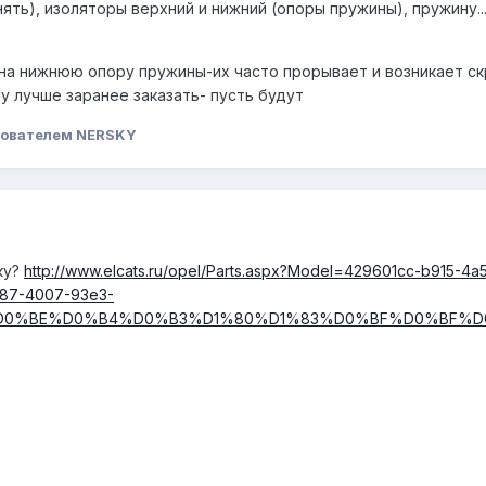
ть), изоляторы верхний и нижний (опоры пружины), пружину..
на нижнюю опору пружины-их часто прорывает и возникает скр
у лучше заранее заказать- пусть будут
ователем NERSKY
ку?
http://www.elcats.ru/opel/Parts.aspx?Model=429601cc-b915-4a
387-4007-93e3-
9F%D0%BE%D0%B4%D0%B3%D1%80%D1%83%D0%BF%D0%BF%D