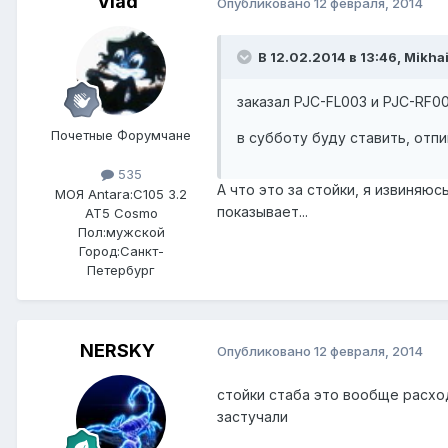
Vlad
Опубликовано
12 февраля, 2014
В 12.02.2014 в 13:46, Mikha
заказал PJC-FL003 и PJC-RF0
Почетные Форумчане
в субботу буду ставить, отп
535
А что это за стойки, я извиняюс
МОЯ Antara:
C105 3.2
показывает...
AT5 Cosmo
Пол:
мужской
Город:
Санкт-
Петербург
NERSKY
Опубликовано
12 февраля, 2014
стойки стаба это вообще расхо
застучали