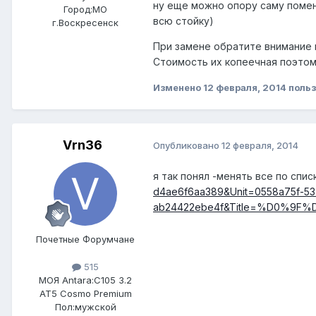
ну еще можно опору саму поменя
Город:
МО
всю стойку)
г.Воскресенск
При замене обратите внимание 
Стоимость их копеечная поэтом
Изменено
12 февраля, 2014
польз
Vrn36
Опубликовано
12 февраля, 2014
я так понял -менять все по спис
d4ae6f6aa389&Unit=0558a75f-5
ab24422ebe4f&Title=%D0%
Почетные Форумчане
515
МОЯ Antara:
C105 3.2
AT5 Cosmo Premium
Пол:
мужской