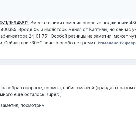
811
/
95948812
. Вместе с ними поменял опорные подшипники 48
806385. Вроде бы и изоляторы менял от Каптивы, но сейчас у
табилизатора 24-01-751. Особой разницы не заметил, может чут
м. Сейчас при -30*С ничего особо не гремит.
Изменено
12 февр
 разобрал опорные, промыл, набил смазкой (правда в правом 
 много еще осталось :super: )
е заметил, посмотрим