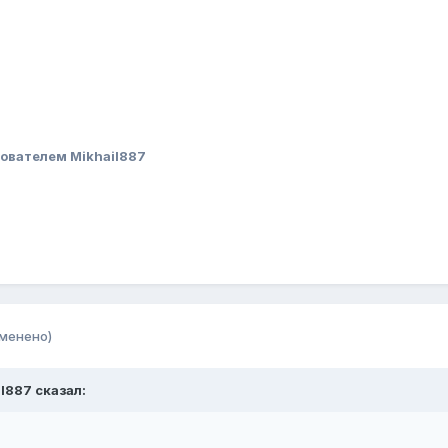
ователем Mikhail887
зменено)
il887 сказал: