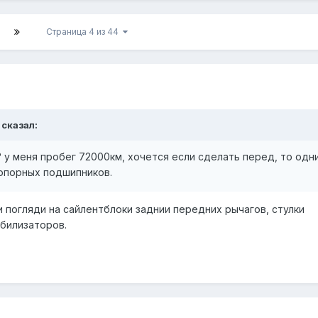
Страница 4 из 44
 сказал:
 у меня пробег 72000км, хочется если сделать перед, то одн
 опорных подшипников.
и погляди на сайлентблоки заднии передних рычагов, стулки
абилизаторов.