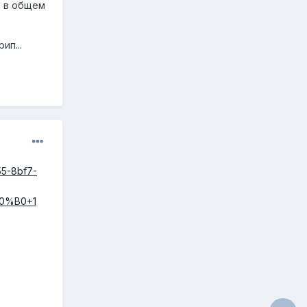
. в общем
ип...
55-8bf7-
0%B0+1