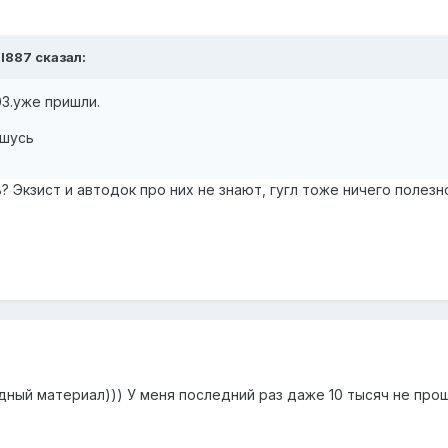
il887 сказал:
03.уже пришли.
ишусь
ь? Экзист и автодок про них не знают, гугл тоже ничего полезн
дный материал))) У меня последний раз даже 10 тысяч не про