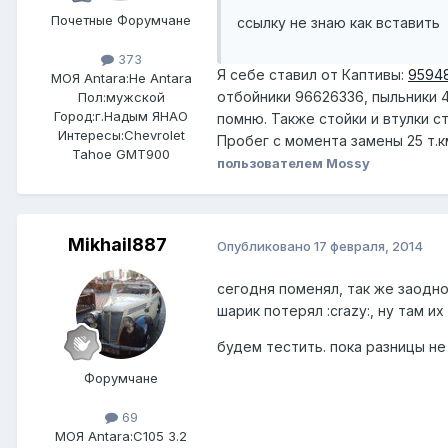
Почетные Форумчане
ссылку не знаю как вставить
373
Я себе ставил от Каптивы:
95948
МОЯ Antara:
Не Antara
отбойники 96626336, пыльники 4
Пол:
мужской
Город:
г.Надым ЯНАО
помню. Также стойки и втулки с
Интересы:
Chevrolet
Пробег с момента замены 25 т.к
Tahoe GMT900
пользователем Mossy
Mikhail887
Опубликовано
17 февраля, 2014
сегодня поменял, так же заодно
шарик потерял :crazy:, ну там их
будем тестить. пока разницы н
Форумчане
69
МОЯ Antara:
C105 3.2