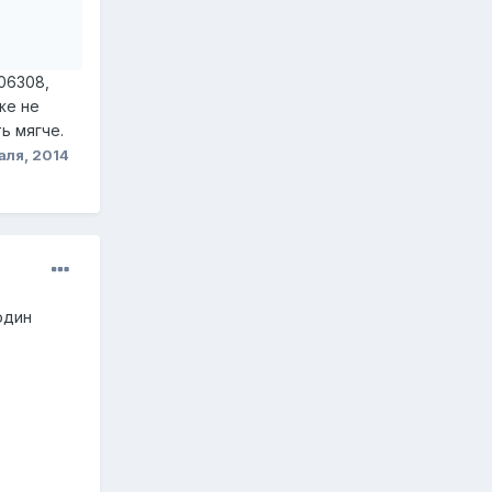
06308,
же не
ь мягче.
аля, 2014
один