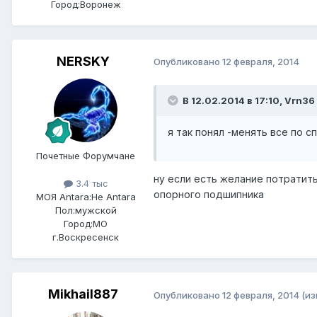
Город:
Воронеж
NERSKY
Опубликовано
12 февраля, 2014
В 12.02.2014 в 17:10, Vrn36
я так понял -менять все по с
Почетные Форумчане
ну если есть желание потратить
3.4 тыс
опорного подшипника
МОЯ Antara:
Не Antara
Пол:
мужской
Город:
МО
г.Воскресенск
Mikhail887
Опубликовано
12 февраля, 2014
(и