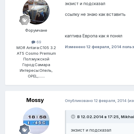
экзист и подсказал
ссылку не знаю как вставить
Форумчане
каптива Европа как я понял
69
Изменено
12 февраля, 2014
польз
МОЯ Antara:
C105 3.2
AT5 Cosmo Premium
Пол:
мужской
Город:
Самара
Интересы:
Опель,
OPEL,.......
Mossy
Опубликовано
12 февраля, 2014
(и
В 12.02.2014 в 17:25, Mikha
экзист и подсказал