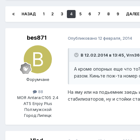
НАЗАД
1
2
3
4
5
6
7
8
9
ДАЛЕЕ
bes871
Опубликовано
12 февраля, 2014
В 12.02.2014 в 13:45, Vrn36
А кроме опорных еще что то?
разом. Киньте пож-та номер
Форумчане
88
На яму или на подьемник заедь 
МОЯ Antara:
C105 2.4
стабилизаторов, ну и стойки ст
AT5 Enjoy Plus
Пол:
мужской
Город:
Липецк