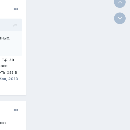
тные,
т.р. за
чали
ть раз в
бря, 2013
чно