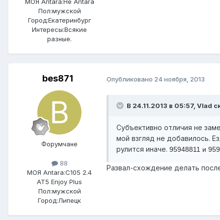
МОЯ Antara:
Не Antara
Пол:
мужской
Город:
Екатеринбург
Интересы:
Всякие
разные.
bes871
Опубликовано
24 ноября, 2013
В 24.11.2013 в 05:57, Vlad с
Субъективно отличия не заме
мой взгляд не добавилось. Е
Форумчане
рулится иначе.
95948811 и 95
88
Развал-схождение делать посл
МОЯ Antara:
C105 2.4
AT5 Enjoy Plus
Пол:
мужской
Город:
Липецк