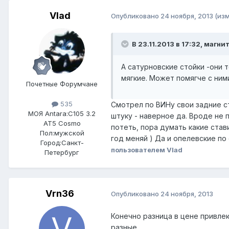
Vlad
Опубликовано
24 ноября, 2013
(из
В 23.11.2013 в 17:32, магни
А сатурновские стойки -они 
мягкие. Может помягче с ним
Почетные Форумчане
535
Смотрел по ВИНу свои задние сто
МОЯ Antara:
C105 3.2
штуку - наверное да. Вроде не 
AT5 Cosmo
потеть, пора думать какие стави
Пол:
мужской
год меняй ) Да и опелевские по 
Город:
Санкт-
пользователем Vlad
Петербург
Vrn36
Опубликовано
24 ноября, 2013
Конечно разница в цене привле
разные.