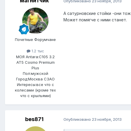
магнитчик
Опубликовано
23 ноября, 2013
А сатурновские стойки -они тож
Может помягче с ними станет.
Почетные Форумчане
1.2 тыс
МОЯ Antara:
C105 3.2
AT5 Cosmo Premium
Plus
Пол:
мужской
Город:
Москва СЗАО
Интересы:
все что с
колесами (кроме тех
что с крыльями)
bes871
Опубликовано
23 ноября, 2013