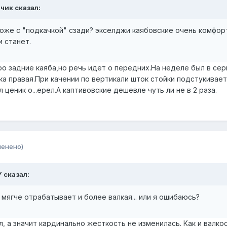
тчик сказал:
тоже с "подкачкой" сзади? экселджи каябовские очень комфор
и станет.
ро задние каяба,но речь идет о передних.На неделе был в сер
йка правая.При качении по вертикали шток стойки подстукивает
л ценик о...ерел.А каптивовские дешевле чуть ли не в 2 раза.
менено)
Y сказал:
 мягче отрабатывает и более валкая... или я ошибаюсь?
, а значит кардинально жесткость не изменилась. Как и валко