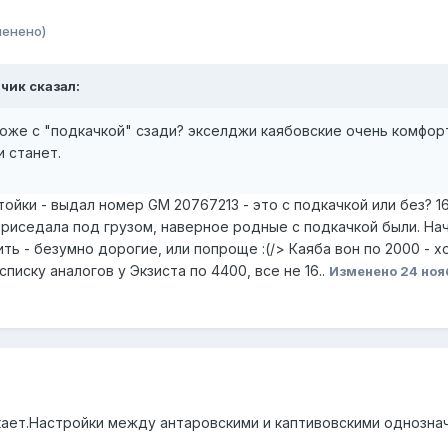
менено)
тчик сказал:
тоже с "подкачкой" сзади? экселджи каябовские очень комфор
и станет.
йки - выдал номер GM 20767213 - это с подкачкой или без? 16 
приседала под грузом, наверное родные с подкачкой были. На
ть - безумно дорогие, или попроще :(/> Каяба вон по 2000 - хо
списку аналогов у Экзиста по 4400, все не 16..
Изменено
24 ноя
кает.Настройки между антаровскими и каптивовскими однозна