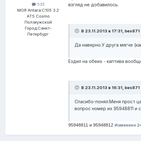
535
взгляд не добавилось.
МОЯ Antara:
C105 3.2
AT5 Cosmo
Пол:
мужской
Город:
Санкт-
В 23.11.2013 в 17:31, bes871
Петербург
Да наверно.У друга мягче (ка
Ездил на обеих - каптива вообщ
В 23.11.2013 в 16:31, bes871
Спасибо-понял.Меня прост це
вопрос номер их 95948811 и со
95948811 и 95948812
Изменено
2