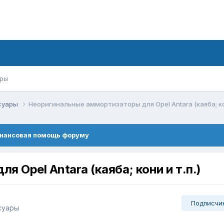
ры
ссуары
Неоригинальные аммортизаторы для Opel Antara (каяба; кон
нансовая помощь форуму
 Opel Antara (каяба; кони и т.п.)
Подписчи
суары