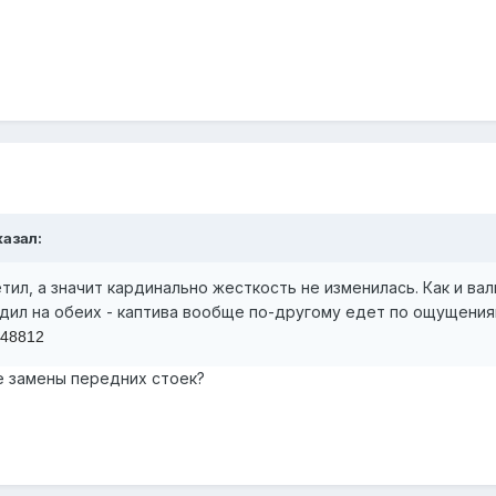
казал:
тил, а значит кардинально жесткость не изменилась. Как и вал
здил на обеих - каптива вообще по-другому едет по ощущения
948812
е замены передних стоек?