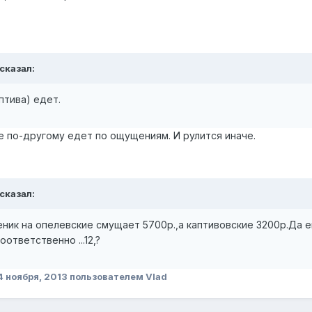
 сказал:
птива) едет.
е по-другому едет по ощущениям. И рулится иначе.
 сказал:
ник на опелевские смущает 5700р.,а каптивовские 3200р.Да 
ответственно ...12,?
4 ноября, 2013
пользователем Vlad