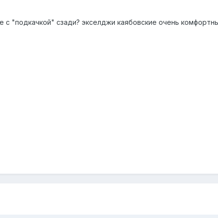
е с "подкачкой" сзади? экселджи каябовские очень комфортны