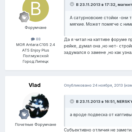
В 23.11.2013 в 17:32, магни
А сатурновские стойки -они 
мягкие. Может помягче с ним
Форумчане
88
Да я читал на каптиве форуме п
МОЯ Antara:
C105 2.4
рейке, думал она ,но нет- стро
AT5 Enjoy Plus
задумался о замене ,но как узна
Пол:
мужской
Город:
Липецк
Vlad
Опубликовано
24 ноября, 2013
(из
В 23.11.2013 в 16:51, NERSK
а вроде подвеска от каптивы
Почетные Форумчане
Субъективно отличия не заметил