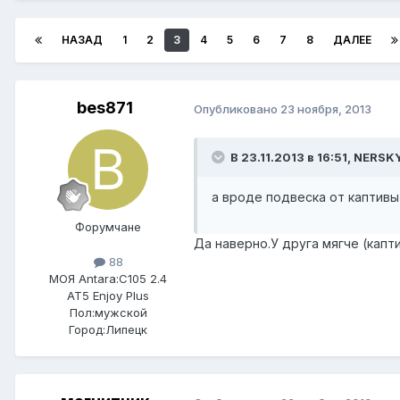
НАЗАД
1
2
3
4
5
6
7
8
ДАЛЕЕ
bes871
Опубликовано
23 ноября, 2013
В 23.11.2013 в 16:51, NERSK
а вроде подвеска от каптивы
Форумчане
Да наверно.У друга мягче (капти
88
МОЯ Antara:
C105 2.4
AT5 Enjoy Plus
Пол:
мужской
Город:
Липецк