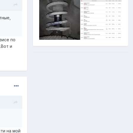
тные,
висе по
.Вот и
сти на мой