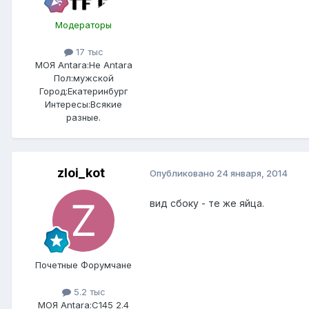
Модераторы
17 тыс
МОЯ Antara:
Не Antara
Пол:
мужской
Город:
Екатеринбург
Интересы:
Всякие
разные.
zloi_kot
Опубликовано
24 января, 2014
вид сбоку - те же яйца.
Почетные Форумчане
5.2 тыс
МОЯ Antara:
C145 2.4