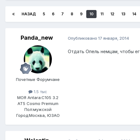
НАЗАД
5
6
7
8
9
10
11
12
13
14
Panda_new
Опубликовано
17 января, 2014
Отдать Опель немцам, чтобы его
Почетные Форумчане
1.5 тыс
МОЯ Antara:
C105 3.2
AT5 Cosmo Premium
Пол:
мужской
Город:
Москва, ЮЗАО