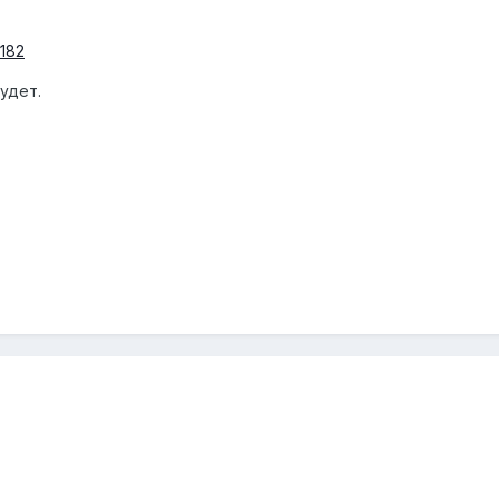
5182
удет.