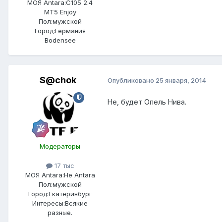
МОЯ Antara:
C105 2.4
MT5 Enjoy
Пол:
мужской
Город:
Германия
Bodensee
S@chok
Опубликовано
25 января, 2014
Не, будет Опель Нива.
Модераторы
17 тыс
МОЯ Antara:
Не Antara
Пол:
мужской
Город:
Екатеринбург
Интересы:
Всякие
разные.