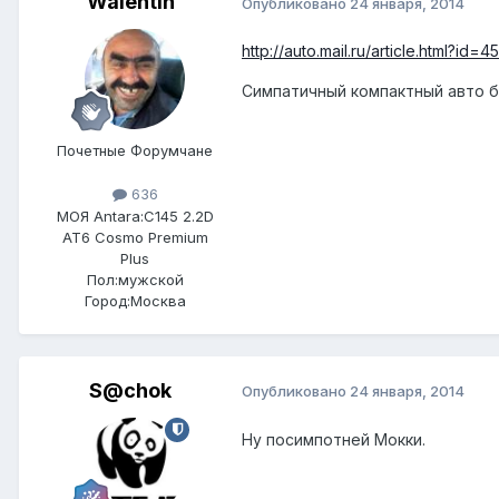
Walentin
Опубликовано
24 января, 2014
http://auto.mail.ru/article.html?id=4
Симпатичный компактный авто б
Почетные Форумчане
636
МОЯ Antara:
C145 2.2D
AT6 Cosmo Premium
Plus
Пол:
мужской
Город:
Москва
S@chok
Опубликовано
24 января, 2014
Ну посимпотней Мокки.