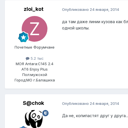
zloi_kot
Опубликовано
24 января, 2014
да там даже линии кузова как 
одной школы.
Почетные Форумчане
5.2 тыс
МОЯ Antara:
C145 2.4
AT6 Enjoy Plus
Пол:
мужской
Город:
МО г.Балашиха
S@chok
Опубликовано
24 января, 2014
Да не, копипастят друг у друга..