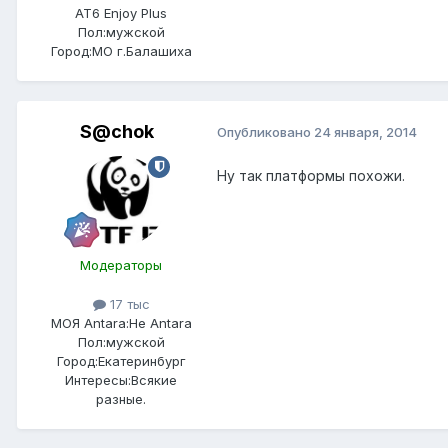
AT6 Enjoy Plus
Пол:
мужской
Город:
МО г.Балашиха
S@chok
Опубликовано
24 января, 2014
Ну так платформы похожи.
Модераторы
17 тыс
МОЯ Antara:
Не Antara
Пол:
мужской
Город:
Екатеринбург
Интересы:
Всякие
разные.