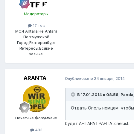
Модераторы
17 тыс
МОЯ Antara:
Не Antara
Пол:
мужской
Город:
Екатеринбург
Интересы:
Всякие
разные.
ARANTA
Опубликовано
24 января, 2014
В 17.01.2014 в 08:58, Pand
Отдать Опель немцам, чтобы 
Почетные Форумчане
будет АНТАРА ГРАНТА :chelust:
433