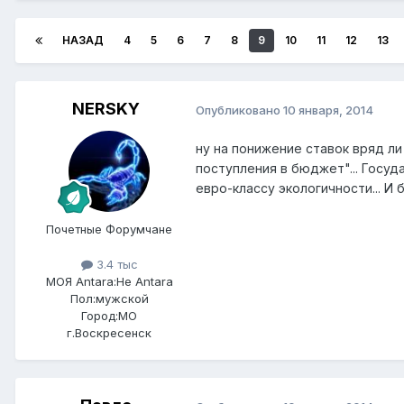
НАЗАД
4
5
6
7
8
9
10
11
12
13
NERSKY
Опубликовано
10 января, 2014
ну на понижение ставок вряд л
поступления в бюджет"... Госуда
евро-классу экологичности... И
Почетные Форумчане
3.4 тыс
МОЯ Antara:
Не Antara
Пол:
мужской
Город:
МО
г.Воскресенск