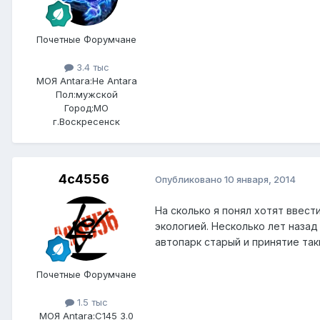
Почетные Форумчане
3.4 тыс
МОЯ Antara:
Не Antara
Пол:
мужской
Город:
МО
г.Воскресенск
4c4556
Опубликовано
10 января, 2014
На сколько я понял хотят ввест
экологией. Несколько лет наза
автопарк старый и принятие та
Почетные Форумчане
1.5 тыс
МОЯ Antara:
C145 3.0