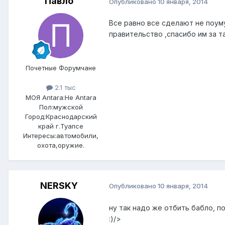
Павло
Опубликовано
10 января, 2014
Все равно все сделают не поум
правительство ,спасибо им за т
Почетные Форумчане
2.1 тыс
МОЯ Antara:
Не Antara
Пол:
мужской
Город:
Краснодарский
край г.Туапсе
Интересы:
автомобили,
охота,оружие.
NERSKY
Опубликовано
10 января, 2014
ну так надо же отбить бабло, п
:)/>