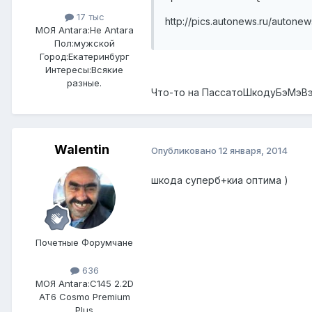
17 тыс
http://pics.autonews.ru/autone
МОЯ Antara:
Не Antara
Пол:
мужской
Город:
Екатеринбург
Интересы:
Всякие
разные.
Что-то на ПассатоШкодуБэМэВэ
Walentin
Опубликовано
12 января, 2014
шкода суперб+киа оптима )
Почетные Форумчане
636
МОЯ Antara:
C145 2.2D
AT6 Cosmo Premium
Plus