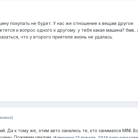
шину покупать не будет. У нас же отношение к вещам другое
тятся и вопрос одного к другому. у тебя какая машина? бмв.. 
 казаться, что у второго приятеля жизнь не удалась.
енено)
й. Да к тому же, этим авто занались те, кто занимался MINI. В
ашины. Поживем увидим.
Изменено
12 января, 2014
пользовател