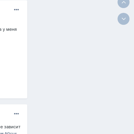
а у меня
се зависит
ем AGrus