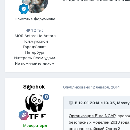
Почетные Форумчане
1.2 тыс
МОЯ Antara:
Не Antara
Пол:
мужской
Город:
Санкт-
Петербург
Интересы:
Всем удачи.
Не поминайте лихом.
S@chok
Опубликовано
12 января, 2014
В 12.01.2014 в 10:05, Mossy
Организация Euro NCAP
, пров
безопасных моделей 2013 года
Модераторы
признан китайский Qoros 3.