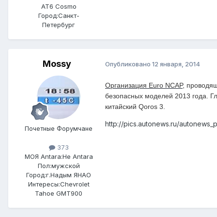
AT6 Cosmo
Город:
Санкт-
Петербург
Mossy
Опубликовано
12 января, 2014
Организация Euro NCAP
, проводя
безопасных моделей 2013 года. Г
китайский Qoros 3.
http://pics.autonews.ru/autonews_
Почетные Форумчане
373
МОЯ Antara:
Не Antara
Пол:
мужской
Город:
г.Надым ЯНАО
Интересы:
Chevrolet
Tahoe GMT900