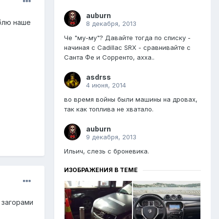
auburn
юблю наше
8 декабря, 2013
Че "му-му"? Давайте тогда по списку -
начиная с Cadillac SRX - сравнивайте с
Санта Фе и Сорренто, ахха..
asdrss
4 июня, 2014
во время войны были машины на дровах,
так как топлива не хватало.
auburn
9 декабря, 2013
Ильич, слезь с броневика.
ИЗОБРАЖЕНИЯ В ТЕМЕ
е загорами