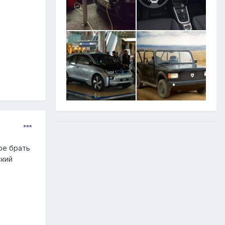
ое брать
ский