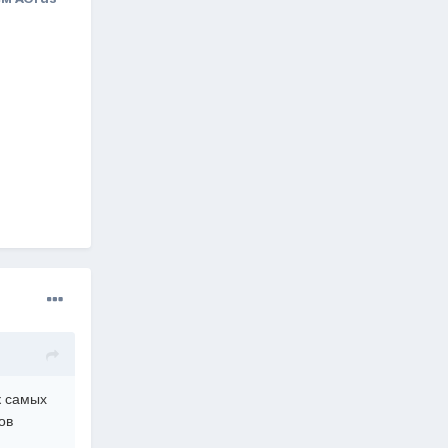
к самых
ов