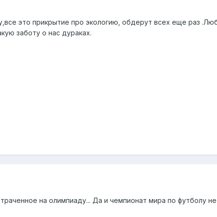
у,все это прикрытие про экологию, обдерут всех еще раз .Л
акую заботу о нас дураках.
отраченное на олимпиаду... Да и чемпионат мира по футболу н