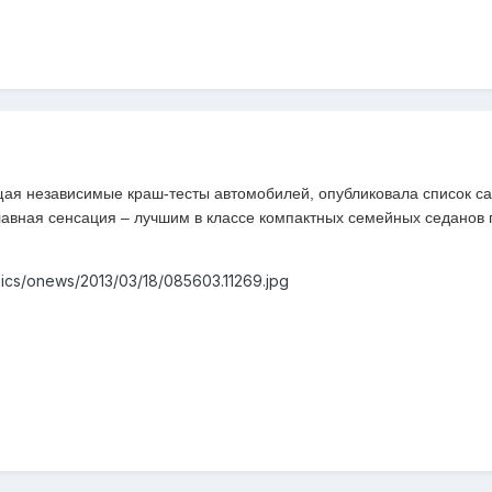
щая независимые краш-тесты автомобилей, опубликовала список с
лавная сенсация – лучшим в классе компактных семейных седанов 
pics/onews/2013/03/18/085603.11269.jpg