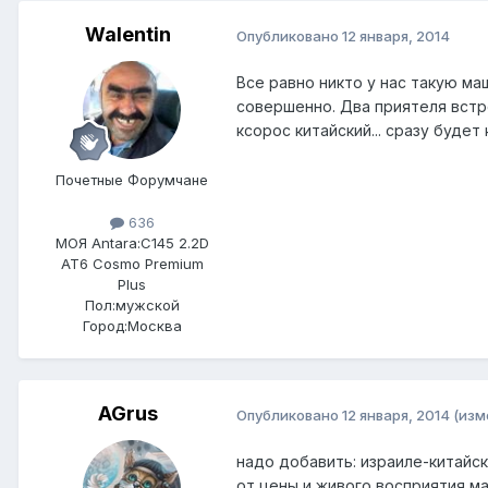
Walentin
Опубликовано
12 января, 2014
Все равно никто у нас такую ма
совершенно. Два приятеля встре
ксорос китайский... сразу будет
Почетные Форумчане
636
МОЯ Antara:
C145 2.2D
AT6 Cosmo Premium
Plus
Пол:
мужской
Город:
Москва
AGrus
Опубликовано
12 января, 2014
(изм
надо добавить: израиле-китайски
от цены и живого восприятия м