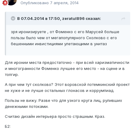
Опубликовано
7 апреля, 2014
В 07.04.2014 в 17:50, zeratul896 сказал:
зря иронизируете , от Фоменко с его Марусей больше
пользы было чем от мегапопулярного Сколково с его
бешенными инвистициями улетающими в унитаз
Для иронии места предостаточно - при всей харизматичности
и многогранности Фоменко лучшее его место - на сцене и в
топгир.
А при чем тут сколково? Этот воровской потемкинский проект
не хуже и не лучше остальных глонасов и коррумпиад.
Пользы не вижу. Разве что для узкого круга лиц, руливших
денежными потоками.
Считаю дизайн интерьера просто страшным. Краз.
Б2: