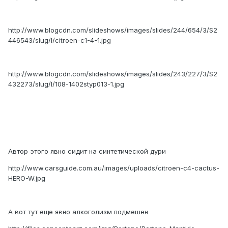
http://www.blogcdn.com/slideshows/images/slides/244/654/3/S2
446543/slug/l/citroen-c1-4-1.jpg
http://www.blogcdn.com/slideshows/images/slides/243/227/3/S2
432273/slug/l/108-1402styp013-1.jpg
Автор этого явно сидит на синтетической дури
http://www.carsguide.com.au/images/uploads/citroen-c4-cactus-
HERO-W.jpg
А вот тут еще явно алкоголизм подмешен