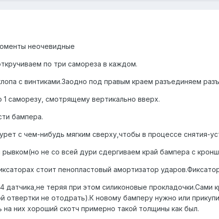
моменты неочевидные
откручиваем по три самореза в каждом.
 клопа с винтиками.Заодно под правым краем разъединяем раз
о 1 саморезу, смотрящему вертикально вверх.
сти бампера.
урет с чем-нибудь мягким сверху,чтобы в процессе снятия-ус
 рывком(но не со всей дури сдергиваем край бампера с кронш
фиксаторах стоит пенопластовый амортизатор ударов.Фиксато
4 датчика,не теряя при этом силиконовые прокладочки.Сами 
ой отвертки не отодрать).К новому бамперу нужно или прикуп
 на них хороший скотч примерно такой толщины как был.