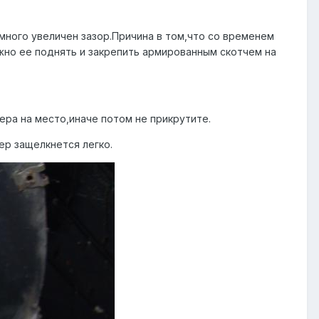
много увеличен зазор.Причина в том,что со временем
но ее поднять и закрепить армированным скотчем на
ера на место,иначе потом не прикрутите.
ер защелкнется легко.