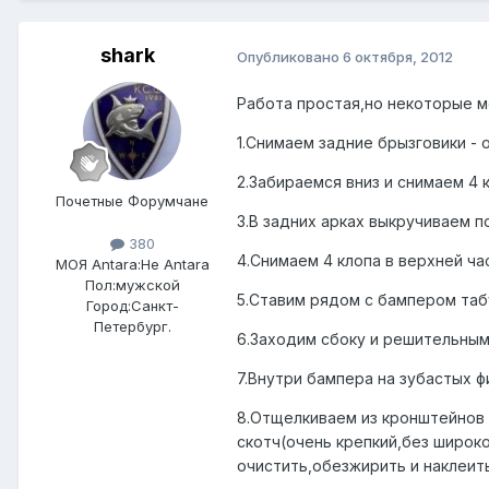
shark
Опубликовано
6 октября, 2012
Работа простая,но некоторые 
1.Снимаем задние брызговики - 
2.Забираемся вниз и снимаем 4
Почетные Форумчане
3.В задних арках выкручиваем п
380
4.Снимаем 4 клопа в верхней ча
МОЯ Antara:
Не Antara
Пол:
мужской
5.Ставим рядом с бампером таб
Город:
Санкт-
Петербург.
6.Заходим сбоку и решительным
7.Внутри бампера на зубастых 
8.Отщелкиваем из кронштейнов 
скотч(очень крепкий,без широк
очистить,обезжирить и наклеить