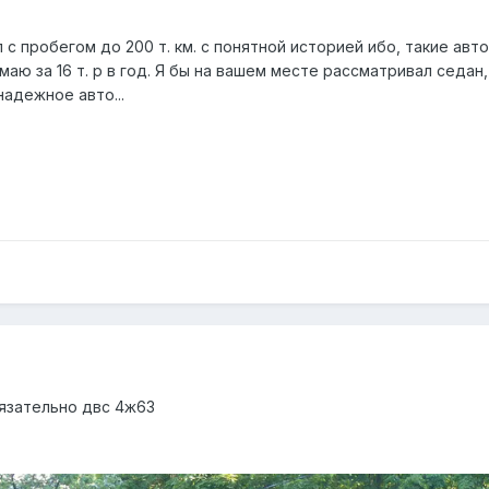
с пробегом до 200 т. км. с понятной историей ибо, такие авто
маю за 16 т. р в год. Я бы на вашем месте рассматривал седан
надежное авто...
бязательно двс 4ж63