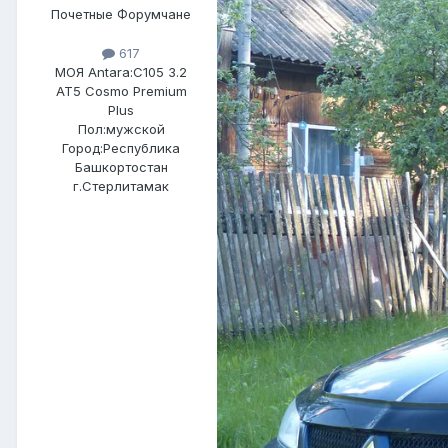
Почетные Форумчане
617
МОЯ Antara:
C105 3.2
AT5 Cosmo Premium
Plus
Пол:
мужской
Город:
Республика
Башкортостан
г.Стерлитамак