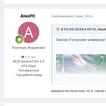
AlexPit
Опубликовано
2 мая, 2024
В 02.05.2024 в 09:13,
Хали
Лансер 9 в кузове универсал
Почетные Форумчане
4.4 тыс
МОЯ Antara:
C105 2.4
AT5 Enjoy
Пол:
мужской
Город:
Волгоград
машина интересная, но в таком 