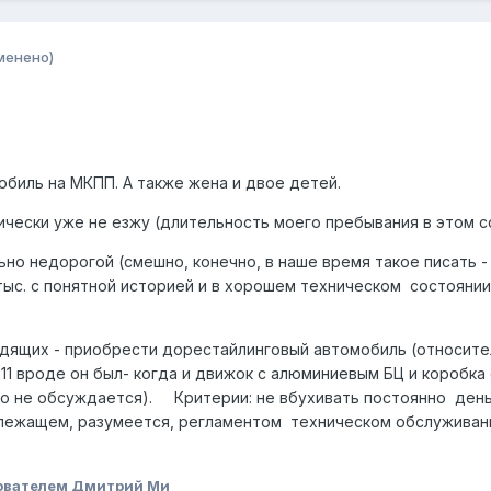
менено)
обиль на МКПП. А также жена и двое детей.
чески уже не езжу (длительность моего пребывания в этом со
но недорогой (смешно, конечно, в наше время такое писать - 
тыс. с понятной историей и в хорошем техническом состоянии
дящих - приобрести дорестайлинговый автомобиль (относител
011 вроде он был- когда и движок с алюминиевым БЦ и коробк
то не обсуждается). Критерии: не вбухивать постоянно ден
лежащем, разумеется, регламентом техническом обслуживании)
ователем Дмитрий Ми