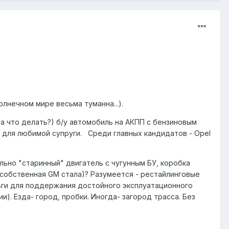
лнечном мире весьма туманна...).
а что делать?) б/у автомобиль на АКПП с бензиновым
 для любимой супруги. Среди главных кандидатов - Opel
ьно "старинный" двигатель с чугунным БУ, коробка
а собственная GM стала)? Разумеется - рестайлинговые
ьги для поддержания достойного эксплуатационного
. Езда- город, пробки. Иногда- загород трасса. Без