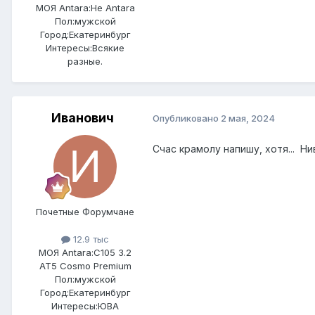
МОЯ Antara:
Не Antara
Пол:
мужской
Город:
Екатеринбург
Интересы:
Всякие
разные.
Иванович
Опубликовано
2 мая, 2024
Счас крамолу напишу, хотя... Ни
Почетные Форумчане
12.9 тыс
МОЯ Antara:
C105 3.2
AT5 Cosmo Premium
Пол:
мужской
Город:
Екатеринбург
Интересы:
ЮВА