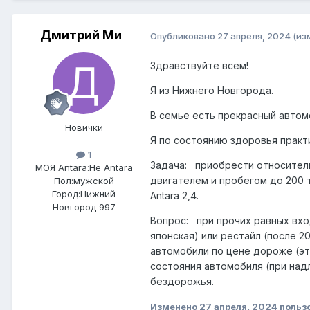
Дмитрий Ми
Опубликовано
27 апреля, 2024
(из
Здравствуйте всем!
Я из Нижнего Новгорода.
В семье есть прекрасный автом
Новички
Я по состоянию здоровья практи
1
Задача: приобрести относитель
МОЯ Antara:
Не Antara
двигателем и пробегом до 200 
Пол:
мужской
Город:
Нижний
Antara 2,4.
Новгород 997
Вопрос: при прочих равных вхо
японская) или рестайл (после 2
автомобили по цене дороже (э
состояния автомобиля (при над
бездорожья.
Изменено
27 апреля, 2024
польз