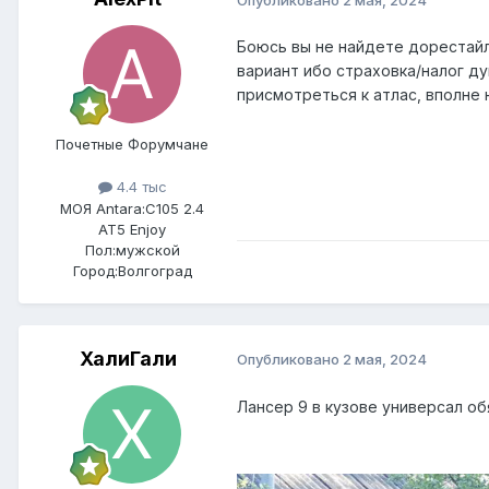
Боюсь вы не найдете дорестайл 
вариант ибо страховка/налог ду
присмотреться к атлас, вполне 
Почетные Форумчане
4.4 тыс
МОЯ Antara:
C105 2.4
AT5 Enjoy
Пол:
мужской
Город:
Волгоград
ХалиГали
Опубликовано
2 мая, 2024
Лансер 9 в кузове универсал о