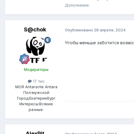
Дополнение.
S@chok
Опубликовано
28 апреля, 2024
Чтобы меньше заботится возмо
Модераторы
17 тыс
МОЯ Antara:
Не Antara
Пол:
мужской
Город:
Екатеринбург
Интересы:
Всякие
разные.
AlexPit
Опубликовано
2 мая, 2024