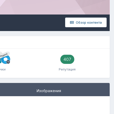
Обзор контента
й
Редкий
407
чки
Репутация
Изображения