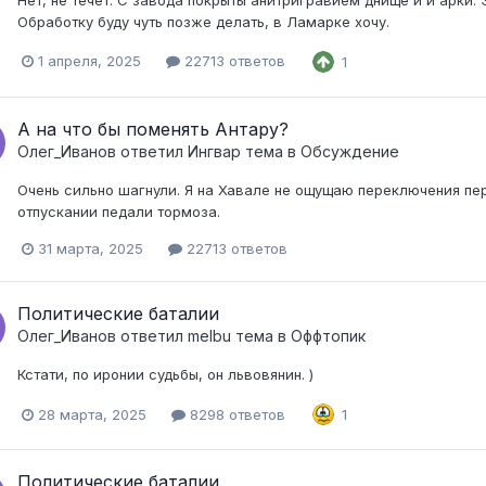
Обработку буду чуть позже делать, в Ламарке хочу.
1 апреля, 2025
22713 ответов
1
А на что бы поменять Антару?
Олег_Иванов
ответил
Ингвар
тема в
Обсуждение
Очень сильно шагнули. Я на Хавале не ощущаю переключения пе
отпускании педали тормоза.
31 марта, 2025
22713 ответов
Политические баталии
Олег_Иванов
ответил
melbu
тема в
Оффтопик
Кстати, по иронии судьбы, он львовянин. )
28 марта, 2025
8298 ответов
1
Политические баталии