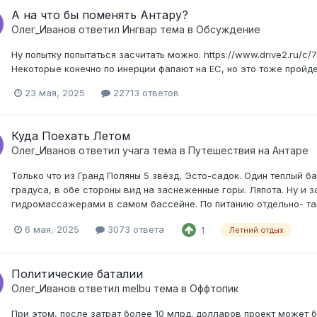
А на что бы поменять Антару?
Олег_Иванов
ответил
Ингвар
тема в
Обсуждение
Ну попытку попытаться засчитать можно. https://www.drive2.ru/
Некоторые конечно по инерции фапают на ЕС, но это тоже пройде
23 мая, 2025
22713 ответов
Куда Поехать Летом
Олег_Иванов
ответил
учага
тема в
Путешествия на Антаре
Только что из Гранд Поляны 5 звёзд, Эсто-садок. Один теплый б
градуса, в обе стороны вид на заснеженные горы. Ляпота. Ну и 
гидромассажерами в самом бассейне. По питанию отдельно- таког
6 мая, 2025
3073 ответа
1
Летний отдых
Политические баталии
Олег_Иванов
ответил
melbu
тема в
Оффтопик
При этом, после затрат более 10 млрд. долларов проект может 