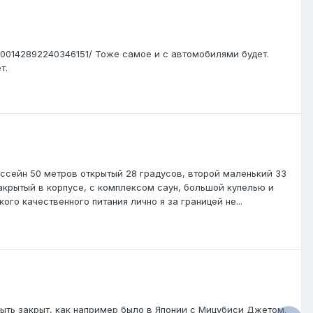
c/700142892240346151/ Тоже самое и с автомобилями будет.
т.
ассейн 50 метров открытый 28 градусов, второй маленький 33
закрытый в корпусе, с комплексом саун, большой купелью и
о качественного питания лично я за границей не...
быть закрыт, как например было в Японии с Мицубиси Джетом.