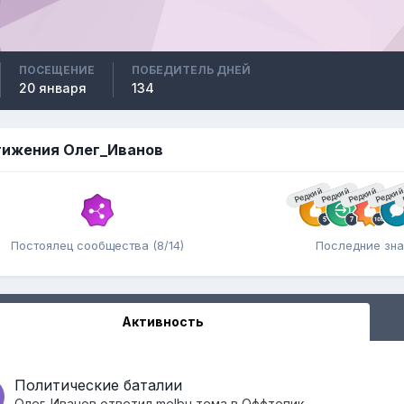
ПОСЕЩЕНИЕ
ПОБЕДИТЕЛЬ ДНЕЙ
20 января
134
ижения Олег_Иванов
Редкий
Редкий
Редкий
Редки
Постоялец сообщества (8/14)
Последние зна
Активность
Политические баталии
Олег_Иванов
ответил
melbu
тема в
Оффтопик