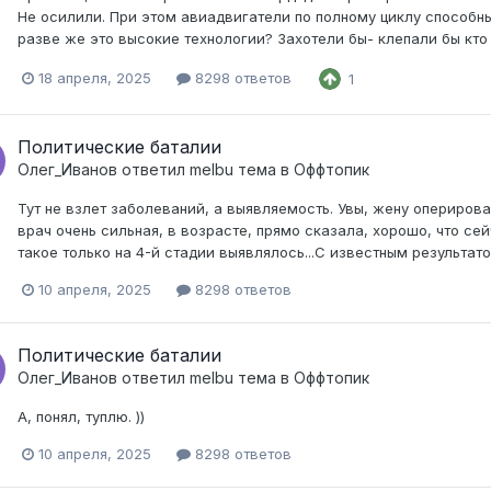
Не осилили. При этом авиадвигатели по полному циклу способны 
разве же это высокие технологии? Захотели бы- клепали бы кто 
18 апреля, 2025
8298 ответов
1
Политические баталии
Олег_Иванов
ответил
melbu
тема в
Оффтопик
Тут не взлет заболеваний, а выявляемость. Увы, жену опериров
врач очень сильная, в возрасте, прямо сказала, хорошо, что сей
такое только на 4-й стадии выявлялось...С известным результато
10 апреля, 2025
8298 ответов
Политические баталии
Олег_Иванов
ответил
melbu
тема в
Оффтопик
А, понял, туплю. ))
10 апреля, 2025
8298 ответов