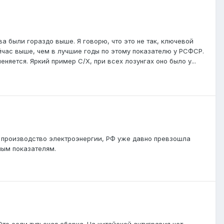
ва были гораздо выше. Я говорю, что это не так, ключевой
ейчас выше, чем в лучшие годы по этому показателю у РСФСР.
няется. Яркий пример С/Х, при всех лозунгах оно было у...
 производство электроэнергии, РФ уже давно превзошла
ным показателям.
Это если тульская сборка. На китайской антигравия нет.