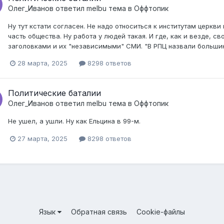
Олег_Иванов
ответил
melbu
тема в
Оффтопик
Ну тут кстати согласен. Не надо относиться к институтам церкв
часть общества. Ну работа у людей такая. И где, как и везде, с
заголовками и их "независимыми" СМИ. "В РПЦ назвали большин
28 марта, 2025
8298 ответов
Политические баталии
Олег_Иванов
ответил
melbu
тема в
Оффтопик
Не ушел, а ушли. Ну как Ельцина в 99-м.
27 марта, 2025
8298 ответов
Язык
Обратная связь
Cookie-файлы