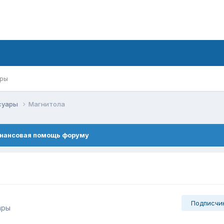
ры
ссуары
Магнитола
нансовая помощь форуму
Подписчи
ары