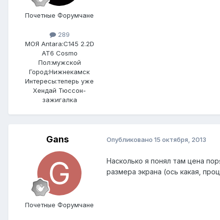
Почетные Форумчане
289
МОЯ Antara:
C145 2.2D
AT6 Cosmo
Пол:
мужской
Город:
Нижнекамск
Интересы:
теперь уже
Хендай Тюссон-
зажигалка
Gans
Опубликовано
15 октября, 2013
Насколько я понял там цена поря
размера экрана (ось какая, проц
Почетные Форумчане