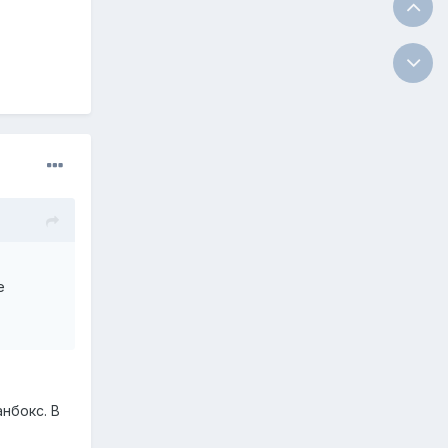
е
нбокс. В