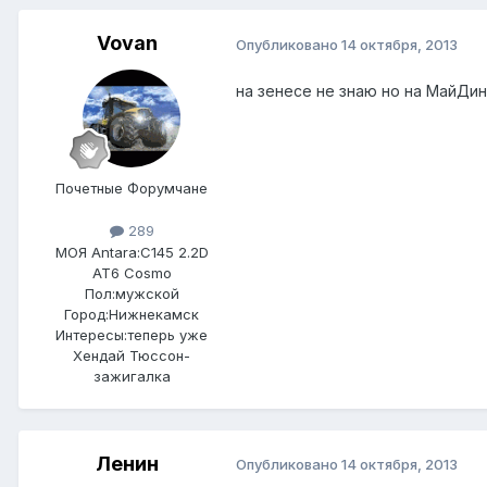
Vovan
Опубликовано
14 октября, 2013
на зенесе не знаю но на МайДи
Почетные Форумчане
289
МОЯ Antara:
C145 2.2D
AT6 Cosmo
Пол:
мужской
Город:
Нижнекамск
Интересы:
теперь уже
Хендай Тюссон-
зажигалка
Ленин
Опубликовано
14 октября, 2013