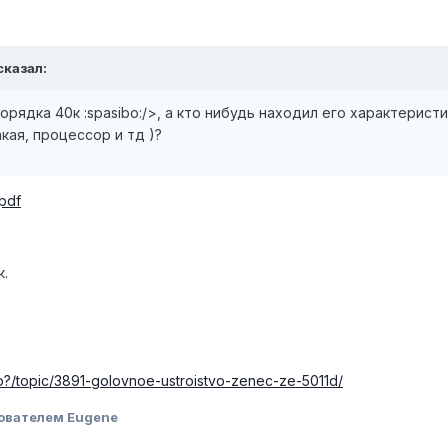
сказал:
орядка 40к :spasibo:/>, а кто нибудь находил его характеристи
кая, процессор и тд )?
.pdf
к.
hp?/topic/3891-golovnoe-ustroistvo-zenec-ze-5011d/
ователем Eugene