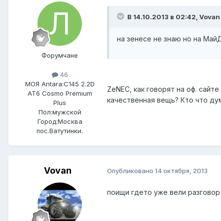
В 14.10.2013 в 02:42, Vovan
на зенесе не знаю но на Май
Форумчане
46
МОЯ Antara:
C145 2.2D
ZeNEC, как говорят на оф. сайте
AT6 Cosmo Premium
качественная вещь? Кто что ду
Plus
Пол:
мужской
Город:
Москва
пос.Ватутинки.
Vovan
Опубликовано
14 октября, 2013
поищи гдето уже вели разговор