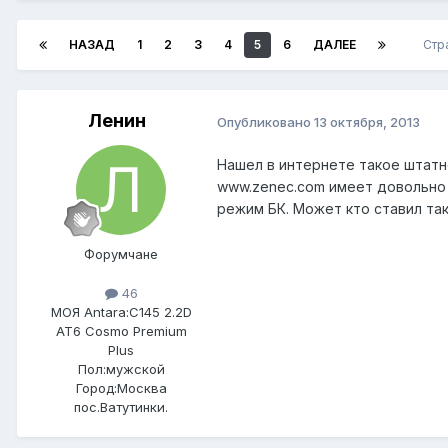
НАЗАД
1
2
3
4
5
6
ДАЛЕЕ
Стр
Ленин
Опубликовано
13 октября, 2013
Нашел в интернете такое штатн
www.zenec.com имеет довольно 
режим БК. Может кто ставил та
Форумчане
46
МОЯ Antara:
C145 2.2D
AT6 Cosmo Premium
Plus
Пол:
мужской
Город:
Москва
пос.Ватутинки.