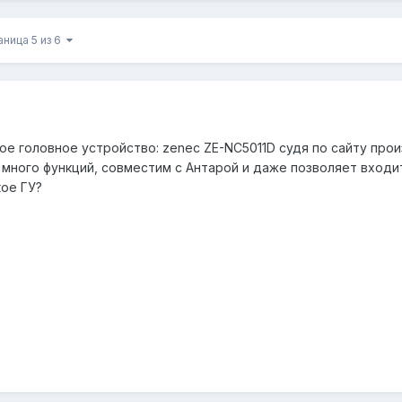
аница 5 из 6
ое головное устройство: zenec ZE-NC5011D судя по сайту про
много функций, совместим с Антарой и даже позволяет входит
кое ГУ?