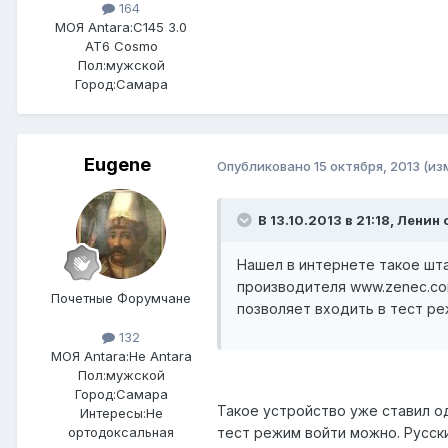
164
МОЯ Antara:
C145 3.0
AT6 Cosmo
Пол:
мужской
Город:
Самара
Eugene
Опубликовано
15 октября, 2013
(из
В 13.10.2013 в 21:18, Ленин 
Нашел в интернете такое шта
производителя www.zenec.co
Почетные Форумчане
позволяет входить в тест ре
132
МОЯ Antara:
Не Antara
Пол:
мужской
Город:
Самара
Такое устройство уже ставил од
Интересы:
Не
тест режим войти можно. Русски
ортодоксальная