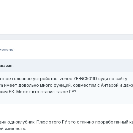
менено)
сказал:
тное головное устройство: zenec ZE-NC5011D судя по сайту
m имеет довольно много функций, совместим с Антарой и даж
жим БК. Может кто ставил такое ГУ?
ин одноклубник. Плюс этого ГУ это отлично проработанный ка
й язык есть.