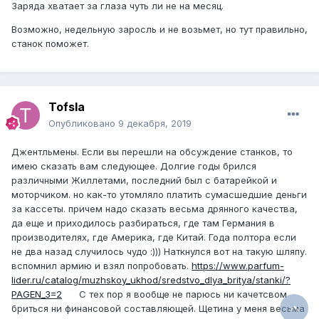
Заряда хватает за глаза чуть ли не на месяц.
Возможно, недельную заросль и не возьмет, но тут правильно,
станок поможет.
Tofsla
Опубликовано
9 декабря, 2019
Джентльмены. Если вы перешли на обсуждение станков, то
имею сказать вам следующее. Долгие годы брился
различными Жиллетами, последний был с батарейкой и
моторчиком. но как-то утомляло платить сумасшедшие деньги
за кассеты. причем надо сказать весьма дрянного качества,
да еще и приходилось разбираться, где там Германия в
производителях, где Америка, где Китай. Года полтора если
не два назад случилось чудо :))) Наткнулся вот на такую шляпу.
вспомнил армию и взял попробовать.
https://www.parfum-
lider.ru/catalog/muzhskoy_ukhod/sredstvo_dlya_britya/stanki/?
PAGEN_3=2
С тех пор я вообще не парюсь ни качетсвом
бриться ни финансовой составляющей. Щетина у меня весьма