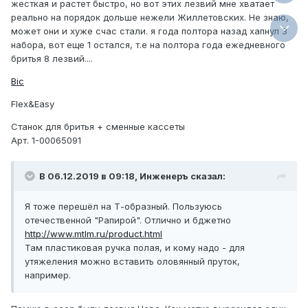
жесткая и растет быстро, но вот этих лезвий мне хватает
реально на порядок дольше нежели Жиллетовских. Не знаю,
может они и хуже счас стали. я года полтора назад хапнул 3
набора, вот еще 1 остался, т.е на полтора года ежедневного
бритья 8 лезвий....
Bic
Flex&Easy
Станок для бритья + сменные кассеты
Арт.
1-00065091
В 06.12.2019 в 09:18, Инженеръ сказал:
Я тоже перешёл на Т-образный. Пользуюсь
отечественной "Рапирой". Отлично и бджетно
http://www.mtlm.ru/product.html
Там пластиковая ручка полая, и кому надо - для
утяжеления можно вставить оловянный пруток,
например.