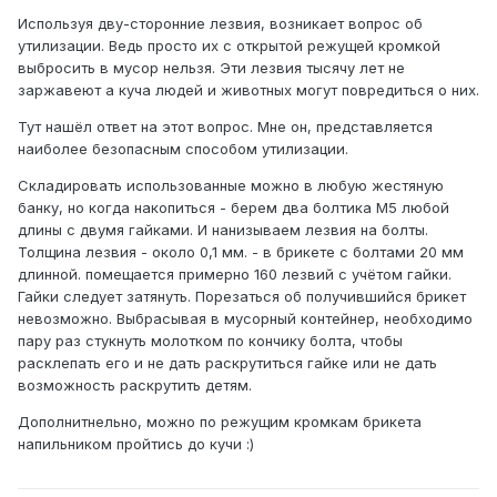
Используя дву-сторонние лезвия, возникает вопрос об
утилизации. Ведь просто их с открытой режущей кромкой
выбросить в мусор нельзя. Эти лезвия тысячу лет не
заржавеют а куча людей и животных могут повредиться о них.
Тут нашёл ответ на этот вопрос. Мне он, представляется
наиболее безопасным способом утилизации.
Складировать использованные можно в любую жестяную
банку, но когда накопиться - берем два болтика М5 любой
длины с двумя гайками. И нанизываем лезвия на болты.
Толщина лезвия - около 0,1 мм. - в брикете с болтами 20 мм
длинной. помещается примерно 160 лезвий с учётом гайки.
Гайки следует затянуть. Порезаться об получившийся брикет
невозможно. Выбрасывая в мусорный контейнер, необходимо
пару раз стукнуть молотком по кончику болта, чтобы
расклепать его и не дать раскрутиться гайке или не дать
возможность раскрутить детям.
Дополнитнельно, можно по режущим кромкам брикета
напильником пройтись до кучи :)