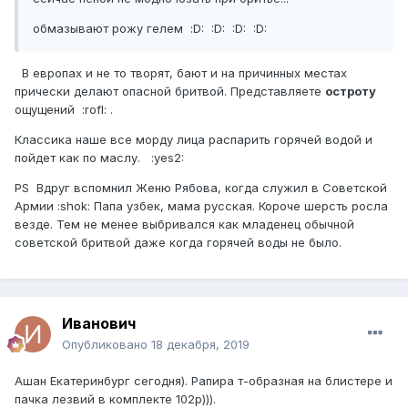
обмазывают рожу гелем :D: :D: :D: :D:
В европах и не то творят, бают и на причинных местах
прически делают опасной бритвой. Представляете
остроту
ощущений :rofl: .
Классика наше все морду лица распарить горячей водой и
пойдет как по маслу. :yes2:
PS Вдруг вспомнил Женю Рябова, когда служил в Советской
Армии :shok: Папа узбек, мама русская. Короче шерсть росла
везде. Тем не менее выбривался как младенец обычной
советской бритвой даже когда горячей воды не было.
Иванович
Опубликовано
18 декабря, 2019
Ашан Екатеринбург сегодня). Рапира т-образная на блистере и
пачка лезвий в комплекте 102р))).