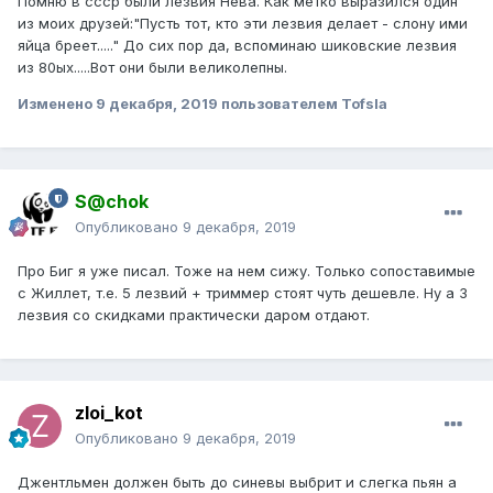
Помню в ссср были лезвия Нева. Как метко выразился один
из моих друзей:"Пусть тот, кто эти лезвия делает - слону ими
яйца бреет....." До сих пор да, вспоминаю шиковские лезвия
из 80ых.....Вот они были великолепны.
Изменено
9 декабря, 2019
пользователем Tofsla
S@chok
Опубликовано
9 декабря, 2019
Про Биг я уже писал. Тоже на нем сижу. Только сопоставимые
с Жиллет, т.е. 5 лезвий + триммер стоят чуть дешевле. Ну а 3
лезвия со скидками практически даром отдают.
zloi_kot
Опубликовано
9 декабря, 2019
Джентльмен должен быть до синевы выбрит и слегка пьян а