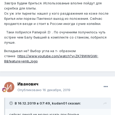
Завтра будем бриться. Использованые вполне пойдут для
скребка для плиты.
Ох уж эти тырнеты: нашел у кого раздражения на коже после
бритья или порезы Пантенол выход из положения. Сейчас
продается везде и стоит в России иногда сучие копейки.
Таки побрился Рапирой :D: . По очучениям получилось чуть
острее чем Балу бывший в комплекте со станком, побрился
лучше.
Вкладывал не? Выбор угла на т- образном
станке
https://www.youtube.com/watch?v=ZK78WWGiW-
8&feature=emb_logo
Иванович
Опубликовано
16 декабря, 2019
В 16.12.2019 в 07:49, kudan01 сказал:
сейчас пеной не модно юзать при бритье...