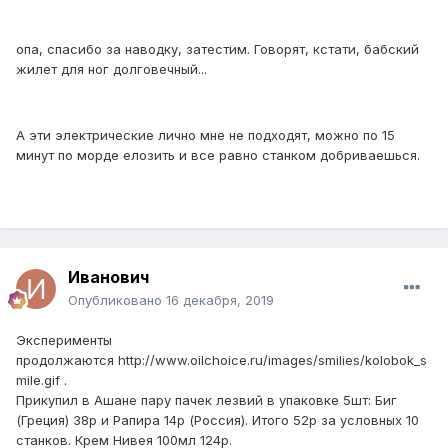
опа, спасибо за наводку, затестим. Говорят, кстати, бабский
жилет для ног долговечный...
А эти электрические лично мне не подходят, можно по 15
минут по морде елозить и все равно станком добриваешься.
Иванович
Опубликовано
16 декабря, 2019
Эксперименты
продолжаются
http://www.oilchoice.ru/images/smilies/kolobok_s
mile.gif
.
Прикупил в Ашане пару пачек лезвий в упаковке 5шт: Биг
(Греция) 38р и Рапира 14р (Россия). Итого 52р за условных 10
станков. Крем Нивея 100мл 124р.