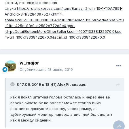
кстати, вот еще интересная
штука
https://ru.aliexpress.com/item/Eunavi-2-din-10-1-TDA7851-
Android-8-1/32843975277.html?
spm=a2g0v.10010108.1000014.12.163d6549Mou2S5&pvid=e63e57f8
-0ffc-425e-8fe0-a2582c772d8c&gps-
id=pcDetailBottomMoreOtherSeller&scm=1007.13338.122670.0&sc
m-url=1007.13338.122670.0&scm_id=1007.13338.122670.0
w_major
Опубликовано
18 июня, 2019
В 17.06.2019 в 18:47, AlexPit сказал:
как я понял штатная голова осталась и через нее вы
переключаете бк не более? может стоило вниз
поставить данную магнитолу, через рамку, а
дублирующий монитор наверх, а дисплей бк, сделать
как я между сидений...