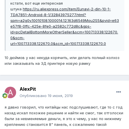
кстати, вот еще интересная
штука
https://ru.aliexpress.com/item/Eunavi-2-din-10-1-
TDA7851-Android-8-1/32843975277.html?
spm=a2g0v.10010108.1000014.12.163d6549Mou2S5&pvid=e63
e57f8-0ffc-425e-8fe0-a2582c772d8c&gps-
id=pcDetailBottomMoreOtherSeller&scm=1007.13338.122670.
0&scm-
url=1007.13338.122670.0&scm_id=1007.13338.122670.0
10 дюймов у нас некуда корячить, или делать полный колхоз
или заказывать на 3Д принтере новую рамку
AlexPit
Опубликовано
19 июня, 2019
я давно говорил, что китайцы нас подслушивают, где то с год
назад искал похожее решение и найти не смог, так отголоски
были за невменяемые деньги, я это к чему, у нас по нижнему
креплению становится 8" панель, к сожалению такой