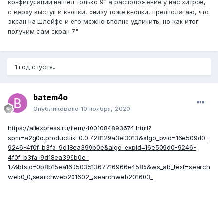
конфигурации нашел только 9" а расположение у нас хитрое,
с верху выступ и кнопки, снизу тоже кнопки, предполагаю, что
экран на шлейфе и его можно вполне удлинить, но как итог
получим сам экран 7"
1 год спустя...
batem4o
Опубликовано
10 ноября, 2020
https://aliexpress.ru/item/4001084893674.html?
spm=a2g0o.productlist.0.0.728129a3eI3013&algo_pvid=16e509d0-
9246-4f0f-b3fa-9d18ea399b0e&algo_expid=16e509d0-9246-
4f0f-b3fa-9d18ea399b0e-
17&btsid=0b8b15ea16050351367716966e4585&ws_ab_test=search
web0_0,searchweb201602_,searchweb201603_