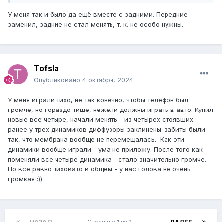
У меня так и было да ещё вместе с задними. Передние
заменил, задние не стал менять, т. к. не особо нужны.
Tofsla
Опубликовано
4 октября, 2024
У меня играли тихо, не так конечно, чтобы телефон был
громче, но гораздо тише, нежели должны играть в авто. Купил
новые все четыре, начали менять - из четырех стоявших
ранее у трех динамиков диффузоры заклинены-забиты были
так, что мембрана вообще не перемещалась. Как эти
динамики вообще играли - ума не приложу. После того как
поменяли все четыре динамика - стало значительно громче.
Но все равно тиховато в общем - у нас голова не очень
громкая :))
НАЗАД
Страница 1 из 2
ДАЛЕЕ