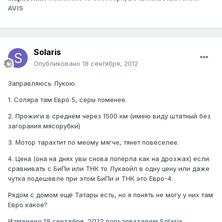
AVIS
Solaris
Опубликовано
18 сентября, 2012
Заправляюсь Лукою.
1. Соляра там Евро 5, серы поменее.
2. Прожиги в среднем через 1500 км (имею виду штатный без
загорания мясорубки)
3. Мотор тарахтит по меому мягче, тянет повеселее.
4. Цена (она на днях увы снова попёрла как на дрозжах) если
сравнивать с БиПи или ТНК то Лукаойл в одну цену или даже
чутка подешевле при этом БиПи и ТНК это Евро-4
Рядом с домом ещё Татары есть, но я понять не могу у них там
Евро какое?
Изменено
18 сентября, 2012
пользователем Solaris