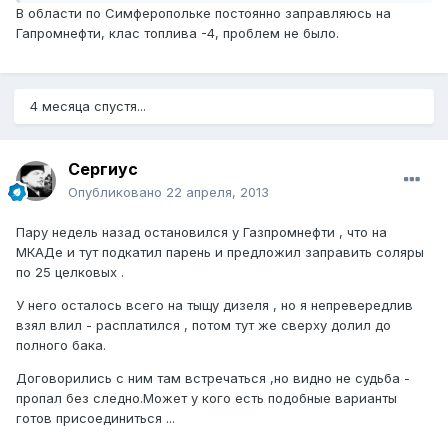
В области по Симферопольке постоянно заправляюсь на
Гапромнефти, клас топлива -4, проблем не было.
4 месяца спустя...
Сергиус
Опубликовано
22 апреля, 2013
Пару недель назад остановился у Газпромнефти , что на
МКАДе и тут подкатил парень и предложил заправить соляры
по 25 целковых .
У него осталось всего на тыщу дизеля , но я непревередлив
взял влил - расплатился , потом тут же сверху долил до
полного бака.
Договорились с ним там встречаться ,но видно не судьба -
пропал без следно.Может у кого есть подобные варианты
готов присоединиться ...