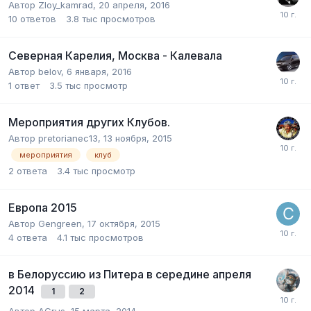
Автор
Zloy_kamrad
,
20 апреля, 2016
10
ответов
3.8 тыс
просмотров
Северная Карелия, Москва - Калевала
Автор
belov
,
6 января, 2016
1
ответ
3.5 тыс
просмотр
Мероприятия других Клубов.
Автор
pretorianec13
,
13 ноября, 2015
мероприятия
клуб
2
ответа
3.4 тыс
просмотр
Европа 2015
Автор
Gengreen
,
17 октября, 2015
4
ответа
4.1 тыс
просмотров
в Белоруссию из Питера в середине апреля
2014
1
2