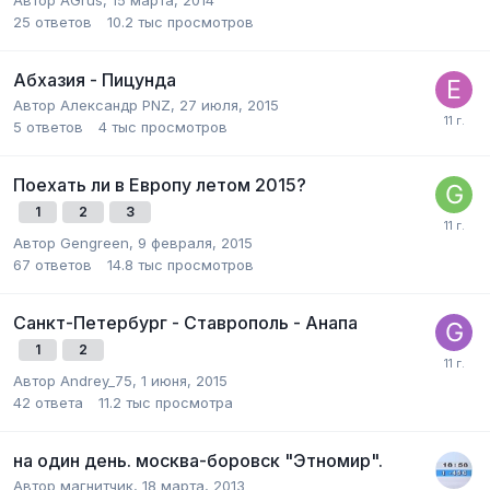
Автор
AGrus
,
15 марта, 2014
25
ответов
10.2 тыс
просмотров
Абхазия - Пицунда
Автор
Александр PNZ
,
27 июля, 2015
5
ответов
4 тыс
просмотров
Поехать ли в Европу летом 2015?
1
2
3
Автор
Gengreen
,
9 февраля, 2015
67
ответов
14.8 тыс
просмотров
Санкт-Петербург - Ставрополь - Анапа
1
2
Автор
Andrey_75
,
1 июня, 2015
42
ответа
11.2 тыс
просмотра
на один день. москва-боровск "Этномир".
Автор
магнитчик
,
18 марта, 2013