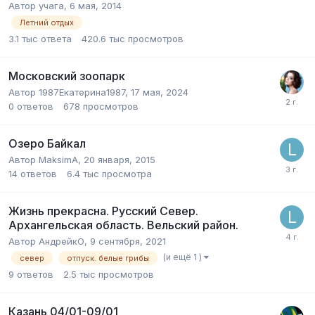
Автор
учага
,
6 мая, 2014
Летний отдых
3.1 тыс
ответа
420.6 тыс
просмотров
Московский зоопарк
Автор
1987Екатерина1987
,
17 мая, 2024
0
ответов
678
просмотров
Озеро Байкал
Автор
MaksimA
,
20 января, 2015
14
ответов
6.4 тыс
просмотра
Жизнь прекрасна. Русский Север.
Архангельская область. Вельский район.
Автор
АндрейкО
,
9 сентября, 2021
(и ещё 1 )
север
отпуск. белые грибы
9
ответов
2.5 тыс
просмотров
Казань 04/01-09/01