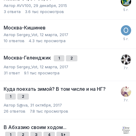
Автор
AVV100
,
29 декабря, 2015
3
ответа
3.6 тыс
просмотров
Москва-Кишинев
Автор
Sergey_Vot
,
12 марта, 2017
10
ответов
4.3 тыс
просмотра
Москва-Геленджик
1
2
Автор
Sergey_Vot
,
12 марта, 2017
31
ответ
9.1 тыс
просмотра
Куда поехать зимой? В том числе и на НГ?
1
2
Автор
S@va
,
31 октября, 2017
26
ответов
7.8 тыс
просмотров
В Абхазию своим ходом...
1
2
3
4
5