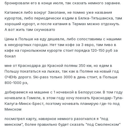
бронировали его в конце июля, так сказать немного заранее.
Катаемся либо вокруг Закопане, не помню уже названия
курортов, либо периодически ездим в Бялка-Тятьшанска, там
хороший курорт, и после катания в Термах можно отдохнуть.
А вот жить там скучновато
Цены в Польше на еду дешевле, либо сопоставимы с нашими
в некурортных городах. Нет там кофе за 3 евро, там пиво в
кафе на горнолыжном курорте стоит порядка 120-150 руб за
бокал
мне от Краснодара до Красной поляны 350 км, но едем в
Польшу покататься на лыжах, так как в Поляне на новый год
ОЧЕНЬ дорого. Ski-pass только 3000 в день стоит, в Польше
800-1000 рэ,
добираемся на машине с 1 ночевкой в Белоруссии. В том году
ночевали в Гомеле, в этом году хочу поехать Краснодар-Тула-
Калуга-Минск-Брест, поэтому ночевать планирую где-то под
Минском
посмотрел карту, наверное немного разогнался я "под
минском", более правильно будет сказать "под Смоленском"