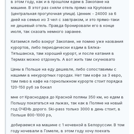
в этом году, как и в прошлом едем в Закопане на
машине. В этот раз сняли отель прямо на Круповке
(центральная прогулочная улица). Ценник - 24000 за 6
дней на семью из 3 чел с завтраком, и это прямо-таки
не дешевый отель. Правда бронировали его в конце
июля, так сказать немного заранее.
Катаемся либо вокруг Закопане, не помню уже названия
курортов, либо периодически ездим в Бялка-
Тятьшанска, там хороший курорт, и после катания в
Термах можно отдохнуть. А вот жить там скучновато
Цены в Польше на еду дешевле, либо сопоставимы с
нашими в некурортных городах. Нет там кофе за 3 евро,
там пиво в кафе на горнолыжном курорте стоит порядка
120-150 руб за бокал
мне от Краснодара до Красной поляны 350 км, но едем в
Польшу покататься на лыжах, так как в Поляне на новый
год ОЧЕНЬ дорого. Ski-pass только 3000 в день стоит, в
Польше 800-1000 рэ,
добираемся на машине с 1 ночевкой в Белоруссии. В том
году ночевали в Гомеле, в этом году хочу поехать