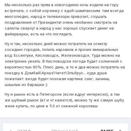
Мы несколько раз прям в новогоднюю ночь ездили на гору
встречать. с собой корзинку с едой-шампанским. там всегда
многолюдно, народ и телевизоры привозит, слушать
поздравления от Президента! очень необычно смотреть на
салюты сверху! а народ у нас хорошо спускает денег на
фейерверки, есть на что поглядеть.
Ну и так, несколько дней можно потратить на осмотр
соседних городов, попить нарзанов и прочих минеральных
вод: Ессентуки, Кисловодск, Железноводск. Туда можно на
электричке уехать. В Кисловодске погода будет солнечной с
вероятностью 90%. Плюс день, а то и два можно потратить на
поездку в Домбай\Архыз\Чегет\Эльбрус... куда душа
пожелает. везде будет похожая картина: снег, хычины,
шашлык из барашки ;)
Ну и рынок есть в Пятигорске (если вдруг интересно), а так
же шубный рынок (вт и чт кажется), можно ту же самую шубу
жене купить, по цене в 1\3 от снежной королевы