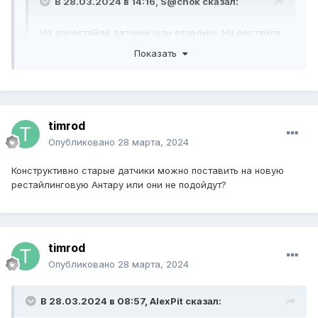
В 28.03.2024 в 14:16,
S@chok
сказал:
На дорестайле датчики шли отдельно. На рестайле
идут комплектом с уплотнительными кольцами -
Показать
для насоса 13504651, для вспомогательной части
- 13580094
А конструктивно старые датчики на рестайлинговую
Антару подойдут?
timrod
Опубликовано
28 марта, 2024
Конструктивно старые датчики можно поставить на новую
рестайлинговую Антару или они не подойдут?
timrod
Опубликовано
28 марта, 2024
В 28.03.2024 в 08:57,
AlexPit
сказал: