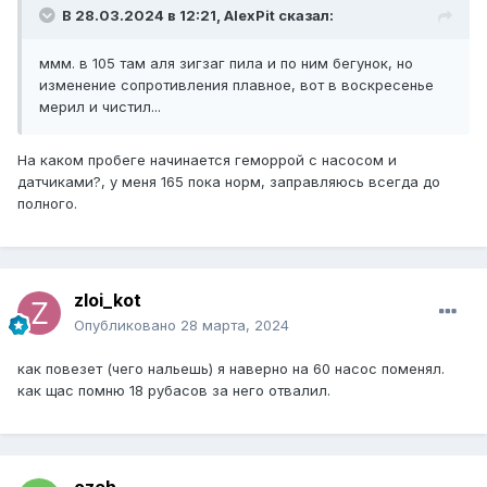
В 28.03.2024 в 12:21,
AlexPit
сказал:
ммм. в 105 там аля зигзаг пила и по ним бегунок, но
изменение сопротивления плавное, вот в воскресенье
мерил и чистил...
На каком пробеге начинается геморрой с насосом и
датчиками?, у меня 165 пока норм, заправляюсь всегда до
полного.
zloi_kot
Опубликовано
28 марта, 2024
как повезет (чего нальешь) я наверно на 60 насос поменял.
как щас помню 18 рубасов за него отвалил.