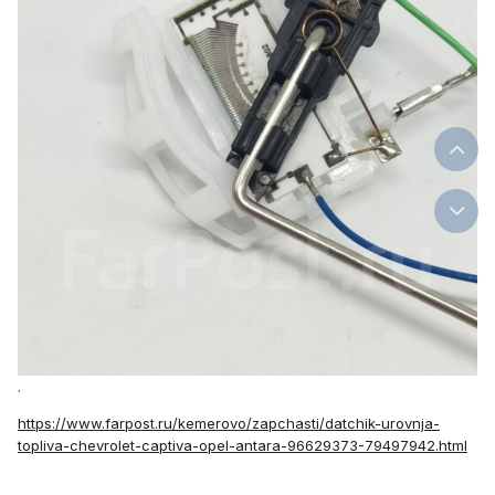
.
https://www.farpost.ru/kemerovo/zapchasti/datchik-urovnja-
topliva-chevrolet-captiva-opel-antara-96629373-79497942.html