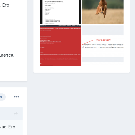
 Его
дается.
р
ас. Его