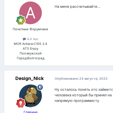
На меня рассчитывайте....
Почетные Форумчане
4.4 тыс
МОЯ Antara:
C105 2.4
AT5 Enjoy
Пол:
мужской
Город:
Волгоград
Design_Nick
Опубликовано
24 августа, 2023
Ну осталось понять кто займетс
человека который бы принял на
напрямую программисту.
Главные