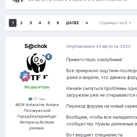
1
2
3
4
5
6
ДАЛЕЕ
Страница 1 из 8
S@chok
Опубликовано
24 августа, 2023
Приветствую соклубники!
Все прекрасно ощутили послед
даже и видели, что движок фор
Модераторы
Начали сыпаться проблемы одна
загружали уже не открываются и
17 тыс
МОЯ Antara:
Не Antara
Переезд форума на новый серве
Пол:
мужской
Город:
Екатеринбург
Вообщем, чтобы все наладилос
Интересы:
Всякие
сообществу. Нужны денежные в
разные.
Вот вердикт специалиста: