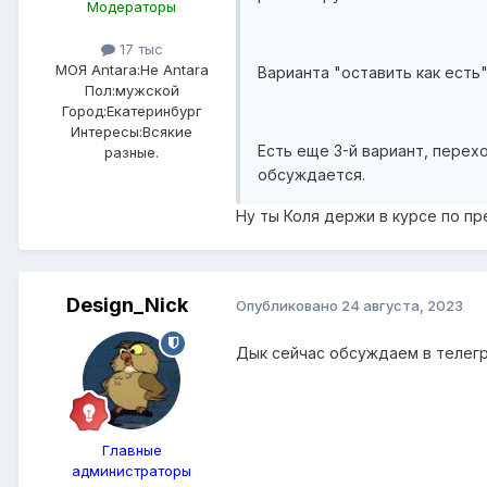
Модераторы
17 тыс
МОЯ Antara:
Не Antara
Варианта "оставить как есть"
Пол:
мужской
Город:
Екатеринбург
Интересы:
Всякие
Есть еще 3-й вариант, перех
разные.
обсуждается.
Ну ты Коля держи в курсе по п
Design_Nick
Опубликовано
24 августа, 2023
Дык сейчас обсуждаем в телегр
Главные
администраторы