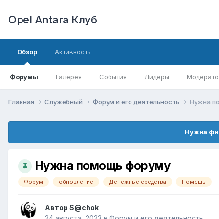
Opel Antara Клуб
Обзор
Активность
Форумы
Галерея
События
Лидеры
Модерато
Главная
Служебный
Форум и его деятельность
Нужна п
Нужна фи
Нужна помощь форуму
Форум
обновление
Денежные средства
Помощь
Автор
S@chok
24 августа, 2023
в
Форум и его деятельность