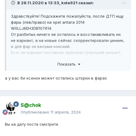
В 28.11.2020 в 13:33,
kote921
сказал:
Здравствуйте! Подскажите пожалуйста, после ДТП ищу
фары (лев/право) на opel antara 2014
W0LLJ6EH3DB107614.
От разбитых ничего не осталось и восстанавливать их
не вариант, а на новые сейчас скорректировали ценник,
и для фар он весьма конский.
Есть ли вариант поставить оригинал (хороший неориг),
но только не ксенон, а что то по дешевле, так чтобы не
Показать
пришлось колхозить проводку и дорабатывать крепления
?
Те что стояли (или должны стоять бьются под номерами
а у вас би ксенон может остались шторки в фарах
4817467 (лево) 4817468 (право)). Нормальных БУ не
нашел, у всех почему то поломаны крепления, либо они
совсем в плохом состоянии.
S@chok
Опубликовано
11 апреля, 2024
Такой момент. На старых стояли корректоры. Из салона
можно крутить угол, под которыми они светят. Хотелось
Вы на дату поста смотрите.
бы, чтобы все это осталось без изменений.