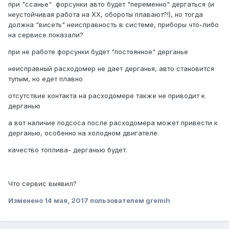
при "ссанье" форсунки авто будет "переменно" дергаться (и
неустойчивая работа на ХХ, обороты плавают?!), но тогда
должна "висеть" неисправность в системе, приборы что-либо
на сервисе показали?
при не работе форсунки будет "постоянное" дерганье
неисправный расходомер не дает дерганья, авто становится
тупым, но едет плавно
отсутствие контакта на расходомере также не приводит к
дерганью
а вот наличие подсоса после расходомера может привести к
дерганью, особенно на холодном двигателе.
качество топлива- дерганью будет.
Что сервис выявил?
Изменено
14 мая, 2017
пользователем gremih