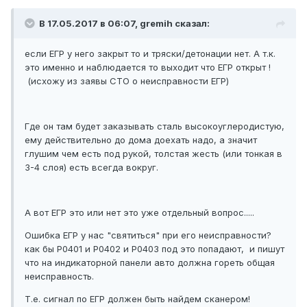
В 17.05.2017 в 06:07, gremih сказал:
если ЕГР у него закрыт то и тряски/детонации нет. А т.к.
это именно и наблюдается то выходит что ЕГР открыт !
(исхожу из заявы СТО о неисправности ЕГР)
Где он там будет заказывать сталь высокоуглеродистую,
ему действительно до дома доехать надо, а значит
глушим чем есть под рукой, толстая жесть (или тонкая в
3-4 слоя) есть всегда вокруг.
А вот ЕГР это или нет это уже отдельный вопрос.....
Ошибка ЕГР у нас "святиться" при его неисправности?
как бы Р0401 и Р0402 и Р0403 под это попадают, и пишут
что на индикаторной панели авто должна гореть общая
неисправность.
Т.е. сигнал по ЕГР должен быть найдем сканером!