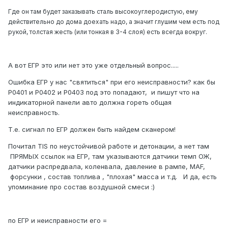
Где он там будет заказывать сталь высокоуглеродистую, ему
действительно до дома доехать надо, а значит глушим чем есть под
рукой, толстая жесть (или тонкая в 3-4 слоя) есть всегда вокруг.
А вот ЕГР это или нет это уже отдельный вопрос.....
Ошибка ЕГР у нас "святиться" при его неисправности? как бы
Р0401 и Р0402 и Р0403 под это попадают, и пишут что на
индикаторной панели авто должна гореть общая
неисправность.
Т.е. сигнал по ЕГР должен быть найдем сканером!
Почитал TIS по неустойчивой работе и детонации, а нет там
ПРЯМЫХ ссылок на ЕГР, там указываются датчики темп ОЖ,
датчики распредвала, коленвала, давление в рампе, MAF,
форсунки , состав топлива , "плохая" масса и т.д. И да, есть
упоминание про состав воздушной смеси :)
по ЕГР и неисправности его =