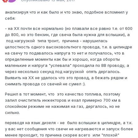
анализируя что и как было и что знаю, подобное вспомнил у
себя:
- на ХХ почти все нормально (но плавали все равно т.е. от 600
до 800, но это бензин, где свеча была нужна для вспышки), а
под нагрузкой типа троит, причина - нарушилась
целостность одного высоковольтного провода, т.е. в цилиндре
на свечу то подавалось напруга то нет и получалось, что в
определенные моменты как бы и хорошо, когда обороты
маленькие и напруга "успевала" проходила по ВВ проводу, а
через несколько секунд под нагрузкой опять дергалось.
Выявить на ХХ не удалось что это провод, а бежать рядом и
снимать провода со свечей не сумел :).
Решил в тот момент, что это качество топлива, поэтому
залил очиститель инжекторов и ехал примерно 700 км в
спокойном режиме не нажимая на газ, дергалось, но не
сильно.
переводя на язык дизеля - не было вспышки в цилиндре, а т.к.
у вас нет сообщения что свечи не нагреваются и запуск более
менее проходит, то причина скорее всего или "плохой"