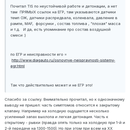
Почитал TIS по неустойчивой работе и детонации, а нет
там ПРЯМЫХ ссылок на ЕГР, там указываются датчики
темп ОЖ, датчики распредвала, коленвала, давление в
рампе, MAF, форсунки , состав топлива , "плохая" масса
и т.д. И да, есть упоминание про состав воздушной
смеси :)
по ЕГР и неисправности его =
http://www.diagauto.ru/osnovnye-neispravnosti-sistemy-
egr.html
Так что действительно может и не ЕГР это!
Спасибо за ссылку. Внимательно прочитал, но к однозначному
выводу не пришел: часть симптомов относится к закрытому
клапану. Например на холодную ощущается несколько
усиленный запах выхлопа и легкая детонация. Часть к
открытому - рывки (правда опять только на холодную при 1-й и
2-й передаче на 1300-1500). Но при этом при всем на ХХ