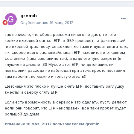
gremih
Опубликовано
16 мая, 2017
так понимаю, что сброс разъема ничего не даст, т.к. это
только выходной сигнал ЕГР в ЭБУ пропадет, а фактический
во входной тракт несутся выхлопные газы и душат двигатель,
т.к. скорее всего заслонка/клапан ЕГР находится в открытом
состоянии (типа заклинило так), а надо его тупо закрыть (я
глушил на дизеле SS Муссо этот ЕГР, ни детонации, ни
повышения расхода не наблюдал при этом, просто поставил
там паронит, но можно и толстую жесть)) .
Детонация это плохо и лучше снять ЕГР, поставить заглушку
(жесть) и сверху опять ЕГР.
Если есть возможность в сервисе это сделать, пусть делают
если они говорят, что ЕГР неисправен, все таки пробег будет
большой до дома.
Изменено
16 мая, 2017
пользователем gremih