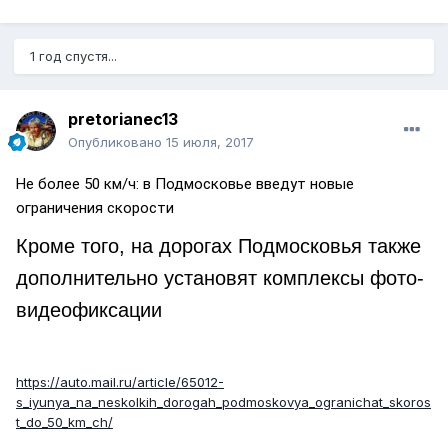
1 год спустя...
pretorianec13
Опубликовано
15 июля, 2017
Не более 50 км/ч: в Подмосковье введут новые
ограничения скорости
Кроме того, на дорогах Подмосковья также
дополнительно установят комплексы фото-
видеофиксации
https://auto.mail.ru/article/65012-
s_iyunya_na_neskolkih_dorogah_podmoskovya_ogranichat_skoros
t_do_50_km_ch/