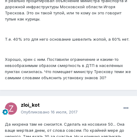
Я реально процитировал объяснение министра транспорта и
дорожной инфраструктуры Московской области Игоря
Трескова. Это он такой тупой, или те кому он это говорит
тупые как курицы.
Т.е. 40% это для него основание шевелить жопой, а 60% нет.
Хорошо, хрен с ним. Поставили ограничение и каким-то
невообразимым образом смертность в ДТП в населённых
пунктах снизилась. Что помещает министру Трескову теми же
самыми словами объяснить установку знаков 30?
zloi_kot
Опубликовано
16 июля, 2017
Да нихрена там не снизится. Сделать на носовихе 50... Она
ваще мертвая днем, от слова совсем. По крайней мере до
черного. Там ехать 30 за счастье. Ну и конечно навтыкать