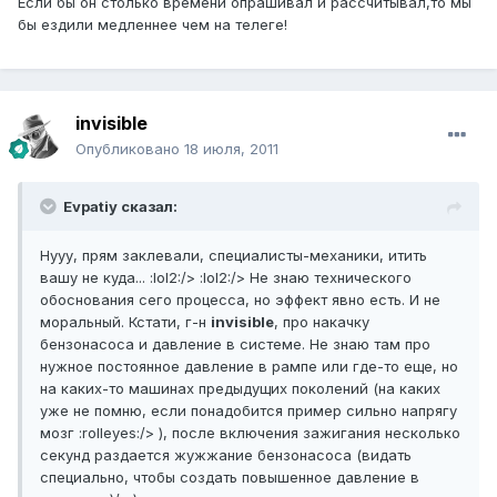
Если бы он столько времени опрашивал и рассчитывал,то мы
бы ездили медленнее чем на телеге!
invisible
Опубликовано
18 июля, 2011
Evpatiy сказал:
Нууу, прям заклевали, специалисты-механики, итить
вашу не куда... :lol2:/> :lol2:/> Не знаю технического
обоснования сего процесса, но эффект явно есть. И не
моральный. Кстати, г-н
invisible
, про накачку
бензонасоса и давление в системе. Не знаю там про
нужное постоянное давление в рампе или где-то еще, но
на каких-то машинах предыдущих поколений (на каких
уже не помню, если понадобится пример сильно напрягу
мозг :rolleyes:/> ), после включения зажигания несколько
секунд раздается жужжание бензонасоса (видать
специально, чтобы создать повышенное давление в