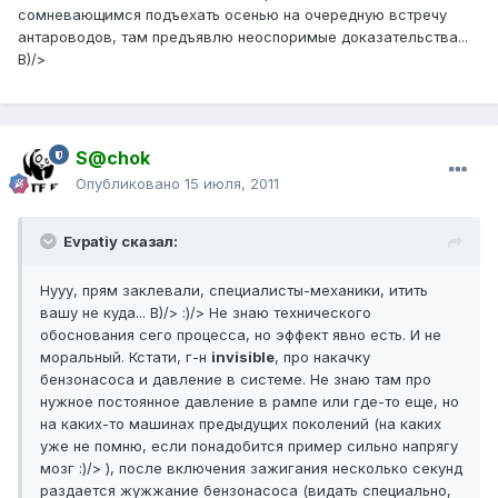
сомневающимся подъехать осенью на очередную встречу
антароводов, там предъявлю неоспоримые доказательства...
B)/>
S@chok
Опубликовано
15 июля, 2011
Evpatiy сказал:
Нууу, прям заклевали, специалисты-механики, итить
вашу не куда... B)/> :)/> Не знаю технического
обоснования сего процесса, но эффект явно есть. И не
моральный. Кстати, г-н
invisible
, про накачку
бензонасоса и давление в системе. Не знаю там про
нужное постоянное давление в рампе или где-то еще, но
на каких-то машинах предыдущих поколений (на каких
уже не помню, если понадобится пример сильно напрягу
мозг :)/> ), после включения зажигания несколько секунд
раздается жужжание бензонасоса (видать специально,