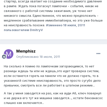
стартер, всегда хватает на создание необходимого давления
в рампе. Ждать пока погаснут лампочки - события, никак не
связанного с работой системы зажигания, уж точно нет
никакого смысла. Единственное, что можно предположить -
медленное срабатывание иммобилайзера, но это уже больше
на неисправность похоже.
Изменено
18 июля, 2011
пользователем DmitryV
Memphisz
Опубликовано
18 июля, 2011
На сколько я помню по лампочкам загорающимся, то нет
разницы ждешь ты или не ждешь,это идет проверка систем,
если останется гореть на панели что не должно гореть, то в
указанногй системе неиспаравность, это просто сугубо дело
привычки, смотреть все ли работает в штатном режиме...
А так у меня заводится на раз, как на ауди А6, ключ повернул
и не держа его тут же машина заводится..., кстати бензанасос
слышно как включается...