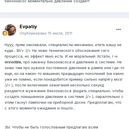
бензонасос моментально давление создает!
Evpatiy
Опубликовано
15 июля, 2011
Нууу, прям заклевали, специалисты-механики, итить вашу не
куда... B)/> :)/> Не знаю технического обоснования сего
процесса, но эффект явно есть. И не моральный. Кстати, г-н
invisible
, про накачку бензонасоса и давление в системе. Не
знаю там про нужное постоянное давление в рампе или где-то
еще, но на каких-то машинах предыдущих поколений (на каких
уже не помню, если понадобится пример сильно напрягу мозг
:)/> ), после включения зажигания несколько секунд
раздается жужжание бензонасоса (видать специально, чтобы
создать повышенное давление в системе ;)/> ), параллельно с
этим гаснут лампочки на приборной доске. Предполагаю, что
с этого момента ожидание и пошло...
ЗЫ. Чтобы не быть голословным предлагаю всем