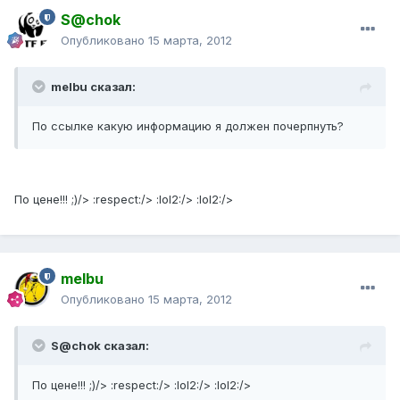
S@chok
Опубликовано
15 марта, 2012
melbu сказал:
По ссылке какую информацию я должен почерпнуть?
По цене!!! ;)/> :respect:/> :lol2:/> :lol2:/>
melbu
Опубликовано
15 марта, 2012
S@chok сказал:
По цене!!! ;)/> :respect:/> :lol2:/> :lol2:/>