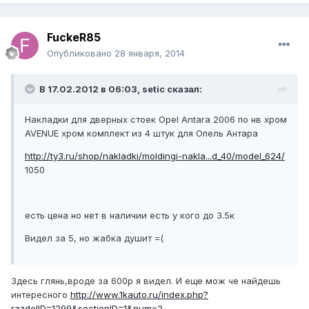
FuckeR85
Опубликовано
28 января, 2014
В 17.02.2012 в 06:03, setic сказал:
Накладки для дверных стоек Opel Antara 2006 по нв хром
AVENUE хром комплект из 4 штук для Опель Антара
http://ty3.ru/shop/nakladki/moldingi-nakla...d_40/model_624/
1050
есть цена но нет в наличии есть у кого до 3.5к
Видел за 5, но жабка душит =(
Здесь глянь,вроде за 600р я видел. И еще мож че найдешь
интересного
http://www.1kauto.ru/index.php?
razdelID=1299&sectionID=1&num=2