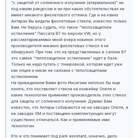
"с защитой от солнечного излучения (атермальное)" ни
под каким ракурсом и ни при каких обстоятельствах не
имеет никакого фиолетового оттенка. Где и на каких
Антарах Вы видели фиолетовые стекла, известно только
Вам. Не берусь судить, что такое "теплозащитное
остекление" Пассата В7 по версии VW, но у
рассматариваемых мной вчера новинок этого
производителя никаких фиолетовых стекол я не
обнаружил. При том. что на представленных в салоне В7
это самое "теплозащитное остекление" идет в базе.
Только не надо путать с тонировкой, которая идет уже
как опция и никак не связана с теползащитным
остеклением.
На приведенном Вами фото Инсигнии неплохо бы еще
понять, кто поставляет стекла на конвейер Опеля и
какие технологии применяет производитель этих стекол
для защиты от солнечного излучения. Думаю Вам
известно, что Антары собираются не на заводах Опеля, а
на заводах GM и поставщики комплектующих могут
существнно отличаться. Как и применяемые ими
технологии.
Кто и что понимает под park assistant, конечно, дело