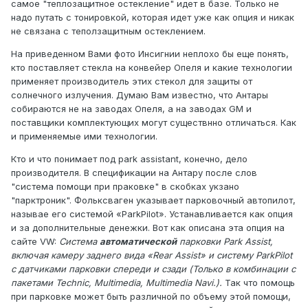
самое "теплозащитное остекление" идет в базе. Только не
надо путать с тонировкой, которая идет уже как опция и никак
не связана с теползащитным остеклением.
На приведенном Вами фото Инсигнии неплохо бы еще понять,
кто поставляет стекла на конвейер Опеля и какие технологии
применяет производитель этих стекол для защиты от
солнечного излучения. Думаю Вам известно, что Антары
собираются не на заводах Опеля, а на заводах GM и
поставщики комплектующих могут существнно отличаться. Как
и применяемые ими технологии.
Кто и что понимает под park assistant, конечно, дело
производителя. В спецификации на Антару после слов
"система помощи при праковке" в скобках укзано
"парктроник". Фольксваген указывает парковочный автопилот,
называе его системой «ParkPilot». Устанавливается как опция
и за дополнительные денежки. Вот как описана эта опция на
сайте VW:
Система
автоматической
парковки Park Assist,
включая камеру заднего вида «Rear Assist» и систему ParkPilot
с датчиками парковки спереди и сзади (Только в комбинации с
пакетами Technic, Multimedia, Multimedia Navi.).
Так что помощь
при парковке может быть различной по объему этой помощи,