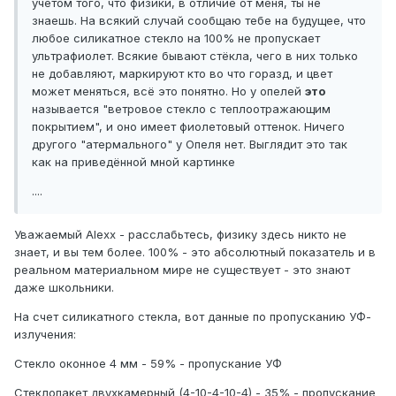
учётом того, что физики, в отличие от меня, ты не
знаешь. На всякий случай сообщаю тебе на будущее, что
любое силикатное стекло на 100% не пропускает
ультрафиолет. Всякие бывают стёкла, чего в них только
не добавляют, маркируют кто во что горазд, и цвет
может меняться, всё это понятно. Но у опелей
это
называется "ветровое стекло с теплоотражающим
покрытием", и оно имеет фиолетовый оттенок. Ничего
другого "атермального" у Опеля нет. Выглядит это так
как на приведённой мной картинке
....
Уважаемый Alexx - расслабьтесь, физику здесь никто не
знает, и вы тем более. 100% - это абсолютный показатель и в
реальном материальном мире не существует - это знают
даже школьники.
На счет силикатного стекла, вот данные по пропусканию УФ-
излучения:
Стекло оконное 4 мм - 59% - пропускание УФ
Стеклопакет двухкамерный (4-10-4-10-4) - 35% - пропускание