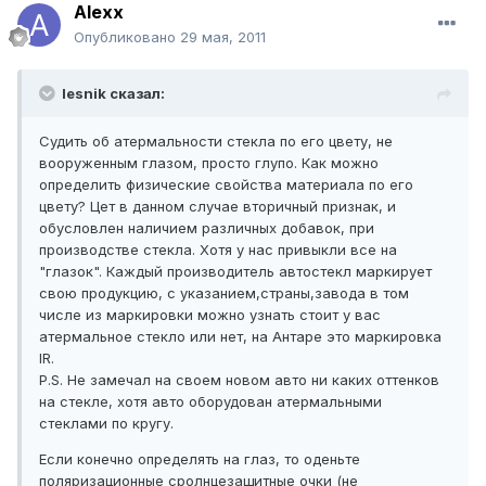
Alexx
Опубликовано
29 мая, 2011
lesnik сказал:
Судить об атермальности стекла по его цвету, не
вооруженным глазом, просто глупо. Как можно
определить физические свойства материала по его
цвету? Цет в данном случае вторичный признак, и
обусловлен наличием различных добавок, при
производстве стекла. Хотя у нас привыкли все на
"глазок". Каждый производитель автостекл маркирует
свою продукцию, с указанием,страны,завода в том
числе из маркировки можно узнать стоит у вас
атермальное стекло или нет, на Антаре это маркировка
IR.
P.S. Не замечал на своем новом авто ни каких оттенков
на стекле, хотя авто оборудован атермальными
стеклами по кругу.
Если конечно определять на глаз, то оденьте
поляризационные сролнцезащитные очки (не