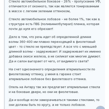
Стекло автомобильное боковое - 26% - пропускание УФ,
отличается от оконного, так как является тонированным
в массе с легким зеленым оттеноком,
Стекло автомобильное лобовое - не более 1%, так как в
структуре есть ПВБ (поливинилбутирал) пленка, которая
почти до нуля его обрезает!
Дело в том, что речь идет об определенной длинне
волны 360-400 нм плавно переходящей в фиолетовый
цвет - то стекло не препядствует. А все что с меньшей
длинной волны - задерживает. И задерживает их именно
добавка окиси железа, а не силикат как многие думают.
Да и салон выгорает от чего, от видимого света?
На счет однозначного определения атермальности по
фиолетовому оттенку, у меня в гараже стоит
атермальное лобовое без фиолетового оттенка.
Опель на Антару так же предлагает атермальные стекла
и на боковые двери, но они не фиолетовые.
Да и вообще если заморачиваться такими стеклами, то
они должны быть по кругу, а не только лобовое.