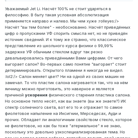
Уважаемый Jet Li. Насчёт 100% не стоит ударяться в
философию. В быту такая условная абсолютизация
применяется направо и налево. Мы чем хуже :rolleyes:/>
Насчёт "вы тем более" - необоснованно. Насчёт приведённых
цифр о пропускании УФ спорить смысла нет, но не приведён
источник сведений. И к тому же странно, что классическое
представление из школьного курса физики о 99,99%
задержке УФ обычным стеклом вдруг так резко
девальвировались приведёнными Вами цифрами. От чего
выгорает салон? Во-первых само понятие "выгорает" стоит
детерминировать. Открытого пламени я никогда не видел.
:lol2:/> Салон меняет цвет? Ни на одной из своих машин не
замечал. То что пластик салона нагревается так, что на нём
яичницу можно приготовить, это наверное и является
причиной
ускорения
физического старения пластика салона.
Но основное тепло несёт, как вы знаете (вы же знаете?) ИК
спектр солнечного света, вот его то и отражает то самое
фиолетовое напыление на Инсигнии, Мерседесах, Ауди и
прочих. Обладает ли аналогичным свойством стекло, которое
не фиолетовое, но как бы тоже "атермальное" я не знаю,
поскольку это довольно узкоспециализированная тема. Но