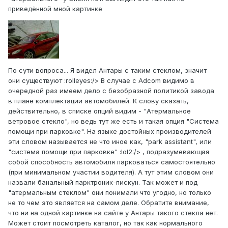
приведённой мной картинке
По сути вопроса... Я видел Антары с таким стеклом, значит
они существуют :rolleyes:/> В случае с Adcom видимо в
очередной раз имеем дело с безобразной политикой завода
в плане комплектации автомобилей. К слову сказать,
действительно, в списке опций видим - "Атермальное
ветровое стекло", но ведь тут же есть и такая опция "Система
помощи при парковке". На языке достойных производителей
эти словом называется не что иное как, "park assistant", или
"система помощи при парковке" :lol2:/> , подразумевающая
собой способность автомобиля парковаться самостоятельно
(при минимальном участии водителя). А тут этим словом они
назвали банальный парктроник-пискун. Так может и под
"атермальным стеклом" они понимали что угодно, но только
не то чем это является на самом деле. Обратите внимание,
что ни на одной картинке на сайте у Антары такого стекла нет.
Может стоит посмотреть каталог, но так как нормального