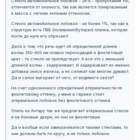
Стекло автомобильное боковое - 26% - пропускание УФ,
отличается от оконного, так как является тонированным
в массе с легким зеленым оттеноком,
Стекло автомобильное лобовое - не более 1%, так как в
структуре есть ПВБ (поливинилбутирал) пленка, которая
почти до нуля его обрезает!
Дело в том, что речь идет об определенной длинне
волны 360-400 нм плавно переходящей в фиолетовый
цвет - то стекло не препядствует. А все что с меньшей
длинной волны - задерживает. И задерживает их именно
добавка окиси железа, а не силикат как многие думают.
Да и салон выгорает от чего, от видимого света?
На счет однозначного определения атермальности по
фиолетовому оттенку, у меня в гараже стоит
атермальное лобовое без фиолетового оттенка.
Опель на Антару так же предлагает атермальные стекла
и на боковые двери, но они не фиолетовые.
Да и вообще если заморачиваться такими стеклами, то
они должны быть по кругу, а не только лобовое.