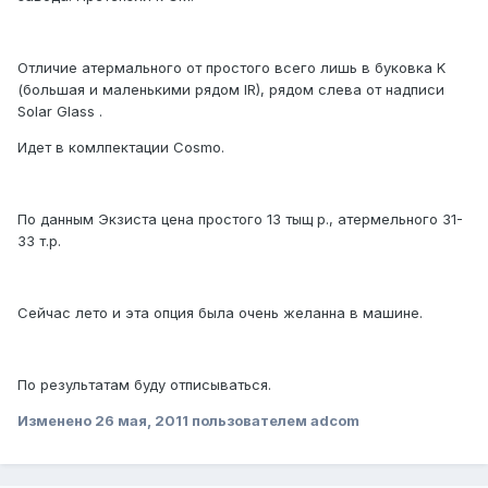
Отличие атермального от простого всего лишь в буковка K
(большая и маленькими рядом IR), рядом слева от надписи
Solar Glass .
Идет в комлпектации Cosmo.
По данным Экзиста цена простого 13 тыщ р., атермельного 31-
33 т.р.
Сейчас лето и эта опция была очень желанна в машине.
По результатам буду отписываться.
Изменено
26 мая, 2011
пользователем adcom