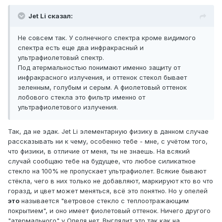
Jet Li сказал:
Не совсем так. У солнечного спектра кроме видимого
спектра есть еще два инфракрасный и
ультрафиолетовый спектр.
Под атермальностью понимают именно защиту от
инфракрасного излучения, и оттенок стекол бывает
зеленным, голубым и серым. А фиолетовый оттенок
лобового стекла это фильтр именно от
ультрафиолетового излучения.
Так, да не эдак. Jet Li элементарную физику в данном случае
рассказывать ни к чему, особенно тебе - мне, с учётом того,
что физики, в отличие от меня, ты не знаешь. На всякий
случай сообщаю тебе на будущее, что любое силикатное
стекло на 100% не пропускает ультрафиолет. Всякие бывают
стёкла, чего в них только не добавляют, маркируют кто во что
горазд, и цвет может меняться, всё это понятно. Но у опелей
это
называется "ветровое стекло с теплоотражающим
покрытием", и оно имеет фиолетовый оттенок. Ничего другого
"атермального" у Опеля нет. Выглядит это так как на