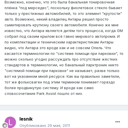
Возможно, конечно, что это была банальная тонировочная
плёнка "под мерседес", поскольку фиолетовое стекло бывает
только у престижных автомобилей, то это элемент "крутости"
авто. Возможно, некий владелец Антары решил просто
сымитировать крутизну своего автомобиля. Конечно же мне
известно, что Антара является дитём того процесса, когда GM
собрал под своим крылом всё гавно мирового автопрома. И
по комплектации и техническим характеристикам Антары
видно, что Антара это вроде как и не совсем Опель. Что
касается терминологии по "системе помощи при парковки", то
можно сколько угодно рассуждать про отсутствие жёстких
стандартов в терминологии, но банальный парктроник никто
"системой помощи при парковке" не называет, разве только
вот на указанном мной ресурсе. Как вы правильно заметили,
тот же фольксваген под этим термином понимает гораздо
более продвинутую систему. И вроде как само
словосочетание Park Assist пошло от них.
lesnik
Опубликовано
29 мая, 2011