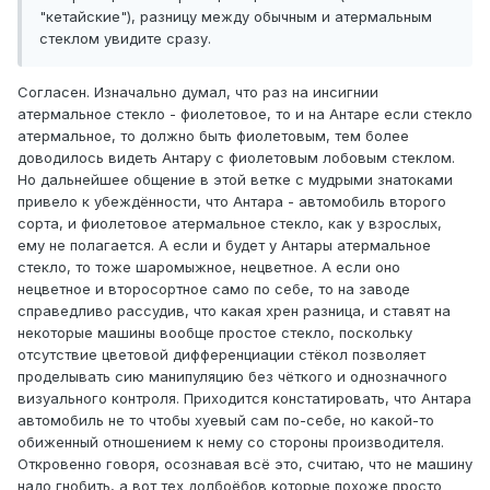
"кетайские"), разницу между обычным и атермальным
стеклом увидите сразу.
Согласен. Изначально думал, что раз на инсигнии
атермальное стекло - фиолетовое, то и на Антаре если стекло
атермальное, то должно быть фиолетовым, тем более
доводилось видеть Антару с фиолетовым лобовым стеклом.
Но дальнейшее общение в этой ветке с мудрыми знатоками
привело к убеждённости, что Антара - автомобиль второго
сорта, и фиолетовое атермальное стекло, как у взрослых,
ему не полагается. А если и будет у Антары атермальное
стекло, то тоже шаромыжное, нецветное. А если оно
нецветное и второсортное само по себе, то на заводе
справедливо рассудив, что какая хрен разница, и ставят на
некоторые машины вообще простое стекло, поскольку
отсутствие цветовой дифференциации стёкол позволяет
проделывать сию манипуляцию без чёткого и однозначного
визуального контроля. Приходится констатировать, что Антара
автомобиль не то чтобы хуевый сам по-себе, но какой-то
обиженный отношением к нему со стороны производителя.
Откровенно говоря, осознавая всё это, считаю, что не машину
надо гнобить, а вот тех долбоёбов которые похоже просто