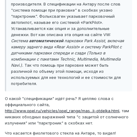
производителя. В спецификации на Антару после слов
"система помощи при праковке" в скобках укзано
"парктроник". Фольксваген указывает парковочный
автопилот, называе его системой «ParkPilot».
Устанавливается как опция и за дополнительные
денежки. Вот как описана эта опция на сайте VW:
Система
автоматической
парковки Park Assist, включая
камеру заднего вида «Rear Assist» и систему ParkPilot с
датчиками парковки спереди и сзади (Только в
комбинации с пакетами Technic, Multimedia, Multimedia
Navi.).
Так что помощь при парковке может быть
различной по объему этой помощи, исходя из
используемых для нее технологий и ее стоимости для
потребителя.
О какой "спецификации" идёт речь? Я цепляю слова с
оффициального сайта,
http://www.opel.ru/vehicles/opel_range/mas...li-otdelka.html
, там
никаких обходных выражений типа "с защитой от солнечного
излучения" или "парктроник" в скобках нет.
Что касается фиолетового стекла на Антаре, то видел!