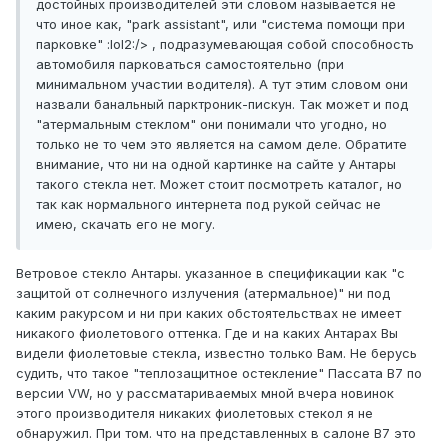
достойных производителей эти словом называется не
что иное как, "park assistant", или "система помощи при
парковке" :lol2:/> , подразумевающая собой способность
автомобиля парковаться самостоятельно (при
минимальном участии водителя). А тут этим словом они
назвали банальный парктроник-пискун. Так может и под
"атермальным стеклом" они понимали что угодно, но
только не то чем это является на самом деле. Обратите
внимание, что ни на одной картинке на сайте у Антары
такого стекла нет. Может стоит посмотреть каталог, но
так как нормального интернета под рукой сейчас не
имею, скачать его не могу.
Ветровое стекло Антары. указанное в спецификации как "с
защитой от солнечного излучения (атермальное)" ни под
каким ракурсом и ни при каких обстоятельствах не имеет
никакого фиолетового оттенка. Где и на каких Антарах Вы
видели фиолетовые стекла, известно только Вам. Не берусь
судить, что такое "теплозащитное остекление" Пассата В7 по
версии VW, но у рассматариваемых мной вчера новинок
этого производителя никаких фиолетовых стекол я не
обнаружил. При том. что на представленных в салоне В7 это