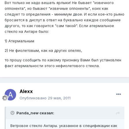
Вот только не надо вешать ярлыки! Не бывает "извечного
оппонента", но бывают "извечные оппоненты", коих как
следует тз определения - минимум двое. И если кое-кто рьяно
бросается в диспут в ответ на буквально каждое сообщение
другого, то как говорится "сам такой". Если атермальное
стекло на Антаре было:
1) Атермальным
2) Не фиолетовым, как на других опелях,
то прошу сообщить по какому признаку Вами был установлен
факт атермальности этого нефиолетового стекла.
Alexx
Опубликовано
29 мая, 2011
Panda_new сказал:
Ветровое стекло Антары. указанное в спецификации как