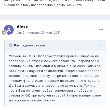
раз уж вопрос встал ребром, попробую поднять свой уровень
знаний по этому направлению с помощью инета.
Alexx
Опубликовано
29 мая, 2011
Panda_new сказал:
Уважемый Jet Li! Напрасно тратите время и энергию на
просвещение этого извечного оппонента. Вопреки всем
"обширнейшим" познаниям в физике г-на Alexx, как и во
всех других науках и технологиях, атермальное лобовое
стекло на Антаре ни разу ни при каких обстоятельствах
никаким фиолетовым оттенком не отдает и не отдавало.
Да Вам и самому это известно не хуже меня. Так что
пусть Ваш оппонент требует фиолетового лобового
стекла от ОД при получении своей Антары и ведет с ним
дискуссии о законах физики.