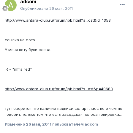
adcom
Опубликовано
26 мая, 2011
http://www.antara-club.ru/forum/ipb.html?a...ost&id=1353
ссылка на фото
У меня нету букв слева.
IR - "infra red"
http://www.antara-club.ru/forum/ipb.html?s...ost&p=40683
тут говорится что наличие надписи солар гласс не о чем не
говорит. только том что есть заводская полоса тонировки...
Изменено
26 мая, 2011
пользователем adcom