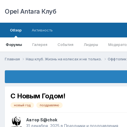
Opel Antara Клуб
Обзор
Активность
Форумы
Галерея
События
Лидеры
Модерато
Главная
Наш клуб. Жизнь на колесах и не только.
Оффтопи
С Новым Годом!
новый год
поздравляю
Автор
S@chok
31 декабря, 2025
в
Праздники и поздравления