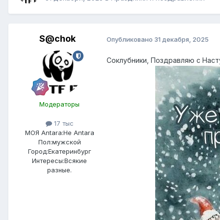
S@chok
Опубликовано
31 декабря, 2025
Соклубники, Поздравляю с Наст
Модераторы
17 тыс
МОЯ Antara:
Не Antara
Пол:
мужской
Город:
Екатеринбург
Интересы:
Всякие
разные.