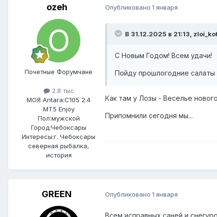
ozeh
Опубликовано
1 января
В 31.12.2025 в 21:13,
zloi_ko
С Новым Годом! Всем удачи!
Почетные Форумчане
Пойду прошлогодние салаты 
2.8 тыс
Как там у Лозы - Веселье новог
МОЯ Antara:
C105 2.4
MT5 Enjoy
Припомнили сегодня мы...
Пол:
мужской
Город:
Чебоксары
Интересы:
г. Чебоксары
северная рыбалка,
история
GREEN
Опубликовано
1 января
Всем исправных саней и снегуро