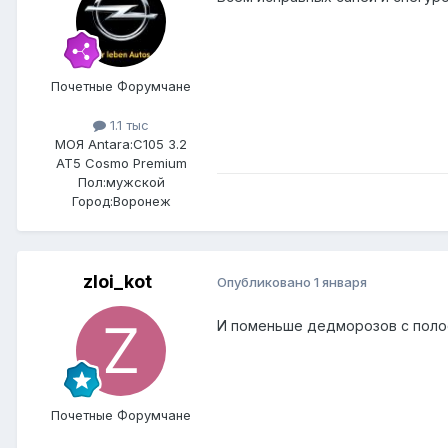
Почетные Форумчане
1.1 тыс
МОЯ Antara:
C105 3.2
AT5 Cosmo Premium
Пол:
мужской
Город:
Воронеж
zloi_kot
Опубликовано
1 января
И поменьше дедморозов с поло
Почетные Форумчане