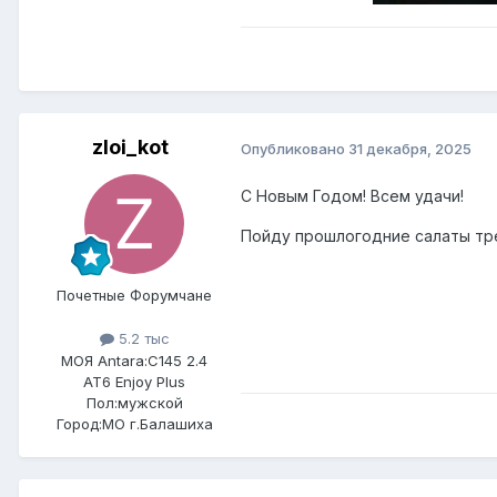
zloi_kot
Опубликовано
31 декабря, 2025
С Новым Годом! Всем удачи!
Пойду прошлогодние салаты тре
Почетные Форумчане
5.2 тыс
МОЯ Antara:
C145 2.4
AT6 Enjoy Plus
Пол:
мужской
Город:
МО г.Балашиха