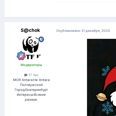
S@chok
Опубликовано
31 декабря, 2025
Модераторы
17 тыс
МОЯ Antara:
Не Antara
Пол:
мужской
Город:
Екатеринбург
Интересы:
Всякие
разные.