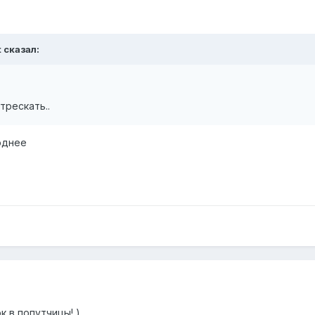
t
сказал:
трескать..
однее
к в попутчицы! )