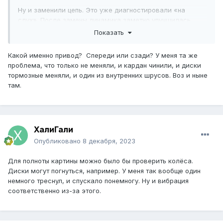
Ну и заменили цепь. Это уже диагностировали «на
слух». После замены динамика заметно улучшилась.
Пробег 110 тыс.
Показать
Какой именно привод? Спереди или сзади? У меня та же
проблема, что только не меняли, и кардан чинили, и диски
тормозные меняли, и один из внутренних шрусов. Воз и ныне
там.
ХалиГали
Опубликовано
8 декабря, 2023
Для полноты картины можно было бы проверить колёса.
Диски могут погнуться, например. У меня так вообще один
немного треснул, и спускало понемногу. Ну и вибрация
соответственно из-за этого.