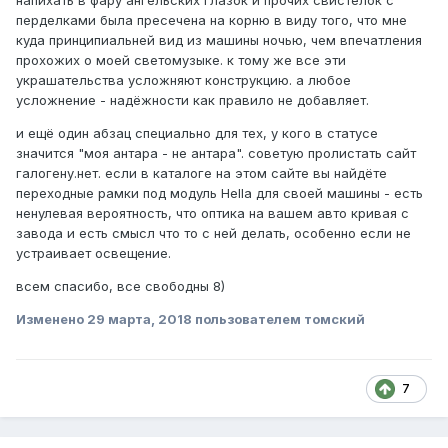
напихать в фару ангельских глазок и прочих свистелок с
перделками была пресечена на корню в виду того, что мне
куда принципиальней вид из машины ночью, чем впечатления
прохожих о моей светомузыке. к тому же все эти
украшательства усложняют конструкцию. а любое
усложнение - надёжности как правило не добавляет.
и ещё один абзац специально для тех, у кого в статусе
значится "моя антара - не антара". советую пролистать сайт
галогену.нет. если в каталоге на этом сайте вы найдёте
переходные рамки под модуль Hella для своей машины - есть
ненулевая вероятность, что оптика на вашем авто кривая с
завода и есть смысл что то с ней делать, особенно если не
устраивает освещение.
всем спасибо, все свободны 8)
Изменено
29 марта, 2018
пользователем томский
7