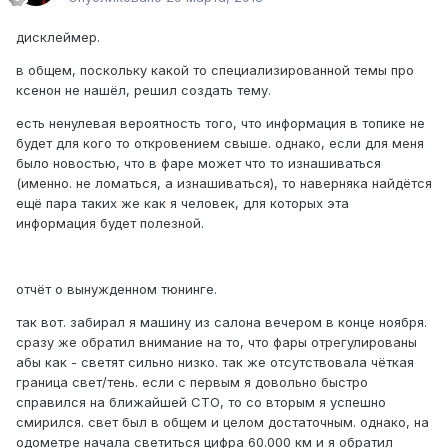
дисклеймер.
в общем, поскольку какой то специализированной темы про
ксенон не нашёл, решил создать тему.
есть ненулевая вероятность того, что информация в топике не
будет для кого то откровением свыше. однако, если для меня
было новостью, что в фаре может что то изнашиваться
(именно. не ломаться, а изнашиваться), то наверняка найдётся
ещё пара таких же как я человек, для которых эта
информация будет полезной.
отчёт о вынужденном тюнинге.
так вот. забирал я машину из салона вечером в конце ноября.
сразу же обратил внимание на то, что фары отрегулированы
абы как - светят сильно низко. так же отсутствовала чёткая
граница свет/тень. если с первым я довольно быстро
справился на ближайшей СТО, то со вторым я успешно
смирился. свет был в общем и целом достаточным. однако, на
одометре начала светиться цифра 60.000 км и я обратил