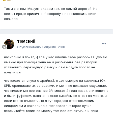
Так и я о том. Модуль скадем так, не самый дорогой. Но
светит вроде прилично. Я попробую восстановить свои
сначала
томский
Опубликовано
1 апреля, 2018
насколько я понял, фара у нас вполне себе разборная. думаю
именно при помощи фена её и разбирали. без разборки
установить переходную рамку и сам модуль просто не
получится.
что касается опуса с драйва2. я вот смотрю на картинки fOx-
SPB, сравниваю их со своими, и меня не покидает ощущение,
что писали мы про разные 3R. может 2 года назад они конечно
и были фуфелом. однако похоже китайцы не стоят на месте. и
если кто то считает, что я тут страдаю стокгольмским
синдромом и нахваливаю "чёпопало" которое купил -
перечитайте топик. по моему там всё объективно и явно