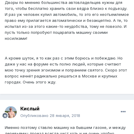
Дворы по мнению большинства автовладельцев нужны для
того, чтобы бесплатно хранить свои вёдра близко к подъезду.
И раз уж человек купил автомобиль, то это его неотъемлемое
право ему прилагается автоматически и безакцептно. А те, то
испытал из-за этого какие-то неудобства, тому не повезло. И
пусть только попробуют поцарапать машину своими
носилками!
А кроме шуток, я то как раз с этим борюсь и побеждаю. Но
даже у нас на форуме есть полно людей, которые считают
мою точку зрения эгоизмом и попранием святого. Скоро этот
вопрос начнёт радикально решаться в Москве и крупных
городах. Очень этого жду.
Кислый
Опубликовано
28 января, 2018
Именно поэтому ставлю машину на бывшем газоне, и между
деревьями= проезд всегда чист,хоть и не очень удобно