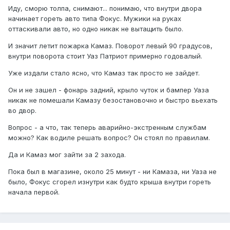
Иду, сморю толпа, снимают... понимаю, что внутри двора
начинает гореть авто типа Фокус. Мужики на руках
оттаскивали авто, но одно никак не вытащить было.
И значит летит пожарка Камаз. Поворот левый 90 градусов,
внутри поворота стоит Уаз Патриот примерно годовалый.
Уже издали стало ясно, что Камаз так просто не зайдет.
Он и не зашел - фонарь задний, крыло чуток и бампер Уаза
никак не помешали Камазу безостановочно и быстро вьехать
во двор.
Вопрос - а что, так теперь аварийно-экстренным службам
можно? Как водиле решать вопрос? Он стоял по правилам.
Да и Камаз мог зайти за 2 захода.
Пока был в магазине, около 25 минут - ни Камаза, ни Уаза не
было, Фокус сгорел изнутри как будто крыша внутри гореть
начала первой.