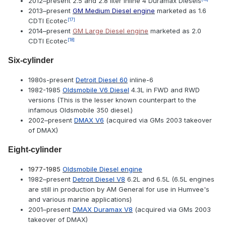
2012–present 2.5 and 2.8 liter inline 4 Duramax Diesels
2013–present
GM Medium Diesel engine
marketed as 1.6
CDTI Ecotec
[17]
2014–present
GM Large Diesel engine
marketed as 2.0
CDTI Ecotec
[18]
Six-cylinder
1980s-present
Detroit Diesel 60
inline-6
1982-1985
Oldsmobile V6 Diesel
4.3L in FWD and RWD
versions (This is the lesser known counterpart to the
infamous Oldsmobile 350 diesel.)
2002–present
DMAX V6
(acquired via GMs 2003 takeover
of DMAX)
Eight-cylinder
1977-1985
Oldsmobile Diesel engine
1982–present
Detroit Diesel V8
6.2L and 6.5L (6.5L engines
are still in production by AM General for use in Humvee's
and various marine applications)
2001–present
DMAX Duramax V8
(acquired via GMs 2003
takeover of DMAX)