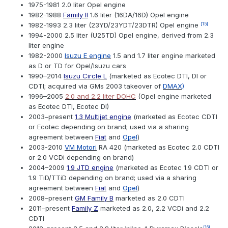
1975-1981 2.0 liter Opel engine
1982-1988
Family II
1.6 liter (16DA/16D) Opel engine
1982-1993 2.3 liter (23YD/23YDT/23DTR) Opel engine
[15]
1994-2000 2.5 liter (U25TD) Opel engine, derived from 2.3
liter engine
1982-2000
Isuzu E engine
1.5 and 1.7 liter engine marketed
as D or TD for Opel/Isuzu cars
1990–2014
Isuzu Circle L
(marketed as Ecotec DTI, DI or
CDTI; acquired via GMs 2003 takeover of
DMAX)
1996–2005
2.0 and 2.2 liter DOHC
(Opel engine marketed
as Ecotec DTI, Ecotec DI)
2003–present
1.3 Multijet engine
(marketed as Ecotec CDTI
or Ecotec depending on brand; used via a sharing
agreement between
Fiat
and
Opel
)
2003-2010
VM Motori
RA 420 (marketed as Ecotec 2.0 CDTI
or 2.0 VCDi depending on brand)
2004–2009
1.9 JTD engine
(marketed as Ecotec 1.9 CDTI or
1.9 TiD/TTiD depending on brand; used via a sharing
agreement between
Fiat
and
Opel
)
2008–present
GM Family B
marketed as 2.0 CDTI
2011–present
Family Z
marketed as 2.0, 2.2 VCDi and 2.2
CDTI
[16]