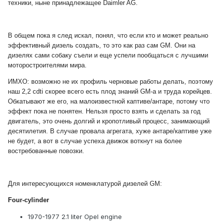
техники, ныне принадлежащее Daimler AG.
В общем пока я след искал, понял, что если кто и может реально
эффективный дизель создать, то это как раз сам GM. Они на
дизелях сами собаку съели и еще успели пообщаться с лучшими
моторостроителями мира.
ИМХО: возможно не их профиль черновые работы делать, поэтому
наш 2,2 cdti скорее всего есть плод знаний GM-а и труда корейцев.
Обкатывают же его, на малоизвестной каптиве/антаре, потому что
эффект пока не понятен. Нельзя просто взять и сделать за год
двигатель, это очень долгий и кропотливый процесс, занимающий
десятилетия. В случае провала агрегата, хуже антаре/каптиве уже
не будет, а вот в случае успеха движок воткнут на более
востребованные повозки.
Для интересующихся номенклатурой дизелей GM:
Four-cylinder
1970-1977 2.1 liter Opel engine