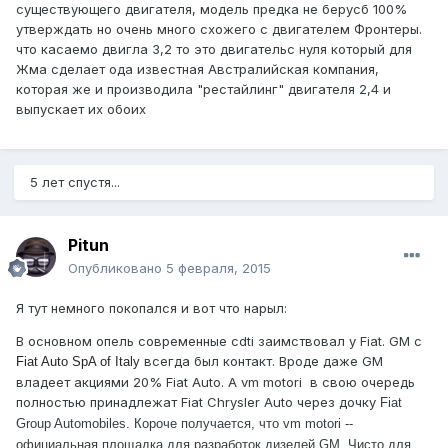
существующего двигателя, модель предка не берусб 100%
утверждать но очень много схожего с двигателем Фронтеры.
что касаемо двигла 3,2 то это двигательс нуля который для
Жма сделает ода известная Австралийская компания,
которая же и производила "рестайлинг" двигателя 2,4 и
выпускает их обоих
5 лет спустя...
Pitun
Опубликовано
5 февраля, 2015
Я тут немного покопался и вот что нарыл:
В основном опель современные cdti заимствовал у Fiat. GM c
всегда был контакт. Вроде даже GM
Fiat Auto SpA of Italy
владеет акциями 20%
Fiat Auto. А vm motori в свою очередь
полностью принадлежат Fiat Chrysler Auto через дочку
Fiat
Group Automobiles. Короче получается, что vm motori --
официальная площадка для разработок дизелей GM. Чисто для