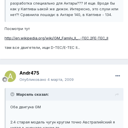
разработка специально для Антары??? И еще. Вроде бы
как у Каптивы ьакой же дижок. Интересно, это слухи или
нет?! Сравнила лошади: в Антаре 140, в Каптиве - 134.
Посмотри тут
http://en.wikipedia.org/wiki/GM_Family_II_...-TEC.2FE-TEC_II
там все двигетели, ищи D-TEC/E-TEC II...
Andr475
Опубликовано
4 марта, 2009
Марсель сказал:
Оба двигуна GM
2.4 старая модель чугун кругом точно Австралийский я
читал в журнале каком то.