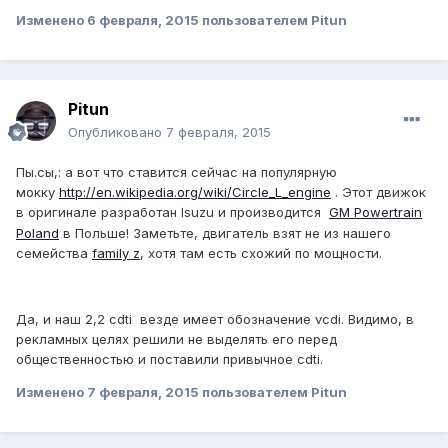
Изменено
6 февраля, 2015
пользователем Pitun
Pitun
Опубликовано
7 февраля, 2015
Пы.сы,: а вот что ставится сейчас на популярную
мокку
http://en.wikipedia.org/wiki/Circle_L_engine
. Этот движок
в оригинале разработан Isuzu и производится
GM Powertrain
Poland
в Польше! Заметьте, двигатель взят не из нашего
семейства
family z
, хотя там есть схожий по мощности.
Да, и наш 2,2 cdti везде имеет обозначение vcdi. Видимо, в
рекламных целях решили не выделять его перед
общественностью и поставили привычное cdti.
Изменено
7 февраля, 2015
пользователем Pitun