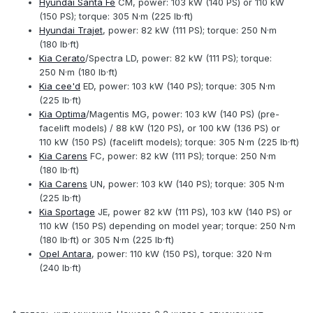
Hyundai Santa Fe
CM, power: 103 kW (140 PS) or 110 kW
(150 PS); torque: 305 N·m (225 lb·ft)
Hyundai Trajet
, power: 82 kW (111 PS); torque: 250 N·m
(180 lb·ft)
Kia Cerato
/Spectra LD, power: 82 kW (111 PS); torque:
250 N·m (180 lb·ft)
Kia cee'd
ED, power: 103 kW (140 PS); torque: 305 N·m
(225 lb·ft)
Kia Optima
/Magentis MG, power: 103 kW (140 PS) (pre-
facelift models) / 88 kW (120 PS), or 100 kW (136 PS) or
110 kW (150 PS) (facelift models); torque: 305 N·m (225 lb·ft)
Kia Carens
FC, power: 82 kW (111 PS); torque: 250 N·m
(180 lb·ft)
Kia Carens
UN, power: 103 kW (140 PS); torque: 305 N·m
(225 lb·ft)
Kia Sportage
JE, power 82 kW (111 PS), 103 kW (140 PS) or
110 kW (150 PS) depending on model year; torque: 250 N·m
(180 lb·ft) or 305 N·m (225 lb·ft)
Opel Antara
, power: 110 kW (150 PS), torque: 320 N·m
(240 lb·ft)