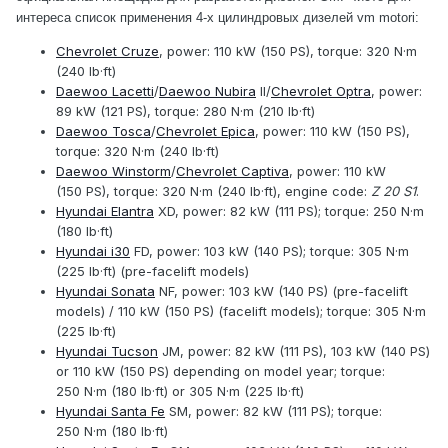
интереса список применения 4-х цилиндровых дизелей vm motori:
Chevrolet Cruze
, power: 110 kW (150 PS), torque: 320 N·m
(240 lb·ft)
Daewoo Lacetti
/
Daewoo Nubira
II/
Chevrolet Optra
, power:
89 kW (121 PS), torque: 280 N·m (210 lb·ft)
Daewoo Tosca
/
Chevrolet Epica
, power: 110 kW (150 PS),
torque: 320 N·m (240 lb·ft)
Daewoo Winstorm
/
Chevrolet Captiva
, power: 110 kW
(150 PS), torque: 320 N·m (240 lb·ft), engine code:
Z 20 S1
.
Hyundai Elantra
XD, power: 82 kW (111 PS); torque: 250 N·m
(180 lb·ft)
Hyundai i30
FD, power: 103 kW (140 PS); torque: 305 N·m
(225 lb·ft) (pre-facelift models)
Hyundai Sonata
NF, power: 103 kW (140 PS) (pre-facelift
models) / 110 kW (150 PS) (facelift models); torque: 305 N·m
(225 lb·ft)
Hyundai Tucson
JM, power: 82 kW (111 PS), 103 kW (140 PS)
or 110 kW (150 PS) depending on model year; torque:
250 N·m (180 lb·ft) or 305 N·m (225 lb·ft)
Hyundai Santa Fe
SM, power: 82 kW (111 PS); torque:
250 N·m (180 lb·ft)