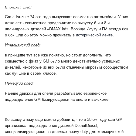
Японский след:
Gm c Isuzu c 74-ого года выпускают совместно автомобили. У них
даже есть совместное предприятие по выпуску 6-и и 8-и
цилиндровых дизелей «DMAX ltd». Вообще Исузу и ГМ всегда бок
о бок шли об этом можно прочитать в
исторической ленте
.
Итальянский след:
в принципе тут все уже понятно, но стоит дополнить, что
совместно с фиат у GM было много действительно успешных
дизелей, некоторые из них были отмечены мировым сообществом
как лучшие в своем классе.
Немецкий след:
Ранние движки для опеля разрабатывало европейское
подразделение GM базирующееся на опеле и ваксхоле.
Ко всему этому еще можно добавить, что в 38-ом году сам GM
организовал подразделение дизелей DetroitDiesel,
специализирующееся на движках heavy duty для коммерческой