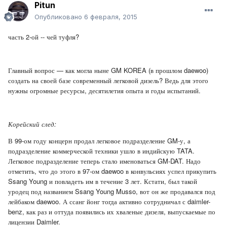
Pitun
Опубликовано
6 февраля, 2015
часть 2-ой -- чей туфля?
Главный вопрос — как могла ныне GM KOREA (в прошлом daewoo)
создать на своей базе современный легковой дизель? Ведь для этого
нужны огромные ресурсы, десятилетия опыта и годы испытаний.
Корейский след:
В 99-ом году концерн продал легковое подразделение GM-у, а
подразделение коммерческой техники ушло в индийскую TATA.
Легковое подразделение теперь стало именоваться GM-DAT. Надо
отметить, что до этого в 97-ом daewoo в конвульсиях успел прикупить
Ssang Young и повладеть им в течение 3 лет. Кстати, был такой
уродец под названием Ssang Young Musso, вот он же продавался под
лейбаком daewoo. А ссанг йонг тогда активно сотрудничал с daimler-
benz, как раз и оттуда появились их хваленые дизеля, выпускаемые по
лицензии Daimler.