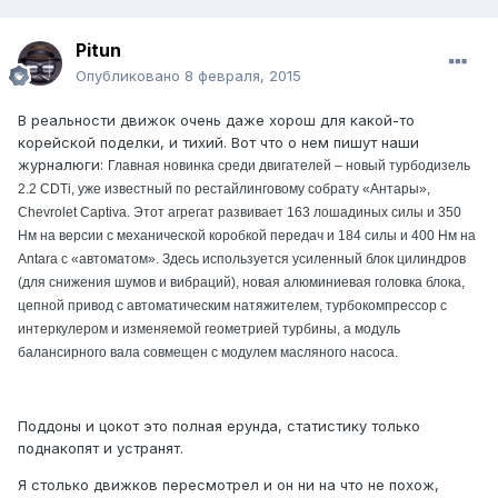
Pitun
Опубликовано
8 февраля, 2015
В реальности движок очень даже хорош для какой-то
корейской поделки, и тихий. Вот что о нем пишут наши
журналюги:
Главная новинка среди двигателей – новый турбодизель
2.2 CDTi, уже известный по рестайлинговому собрату «Антары»,
Chevrolet Captiva. Этот агрегат развивает 163 лошадиных силы и 350
Нм на версии с механической коробкой передач и 184 силы и 400 Нм на
Antara с «автоматом». Здесь используется усиленный блок цилиндров
(для снижения шумов и вибраций), новая алюминиевая головка блока,
цепной привод с автоматическим натяжителем, турбокомпрессор с
интеркулером и изменяемой геометрией турбины, а модуль
балансирного вала совмещен с модулем масляного насоса.
Поддоны и цокот это полная ерунда, статистику только
поднакопят и устранят.
Я столько движков пересмотрел и он ни на что не похож,