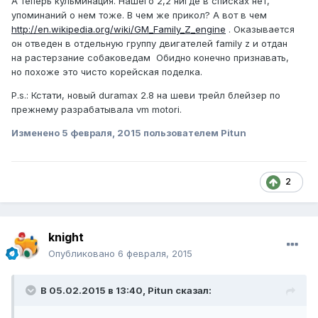
А теперь кульминация. Нашего 2,2 нигде в списках нет,
упоминаний о нем тоже. В чем же прикол? А вот в чем
http://en.wikipedia.org/wiki/GM_Family_Z_engine
. Оказывается
он отведен в отдельную группу двигателей family z и отдан
на растерзание собаковедам Обидно конечно признавать,
но похоже это чисто корейская поделка.
P.s.: Кстати, новый duramax 2.8 на шеви трейл блейзер по
прежнему разрабатывала vm motori.
Изменено
5 февраля, 2015
пользователем Pitun
2
knight
Опубликовано
6 февраля, 2015
В 05.02.2015 в 13:40, Pitun сказал: