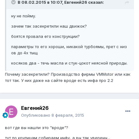
В 08.02.2015 в 10:07, Евгений26 сказал:
ну не пойму.
зачем так засекретили наш движок?
боятся провала его конструкции?
параметры то его хороши, никакой турбоямы, прет с низ
ов до 4х тыщ.
косяков два - течь масла и стук-цокот неясной природы.
Почему засекретили? Производство фирмы VMMotor или как
тот так. У них даже на сайте вроде есть инфа про 2.2
Евгений26
Опубликовано
8 февраля, 2015
вот где вы нашли это "вроде"?
тут по крупицам собираем инфу, а вы так уверены...