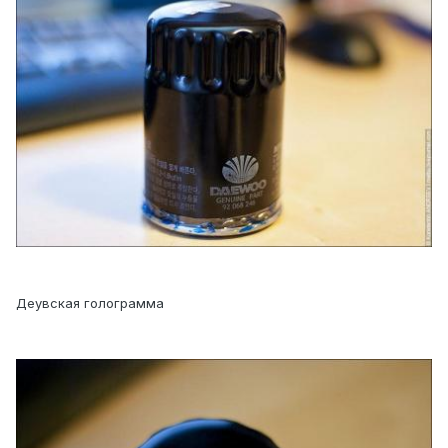
Деувская голограмма