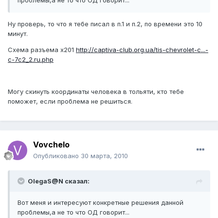
проблемы,а не то что ОД говорит...
Ну проверь, то что я тебе писал в п.1 и п.2, по времени это 10
минут.
Схема разъема x201
http://captiva-club.org.ua/tis-chevrolet-c...-
c-7c2_2.ru.php
Могу скинуть координаты человека в тольяти, кто тебе
поможет, если проблема не решиться.
Vovchelo
Опубликовано
30 марта, 2010
OlegaS@N сказал:
Вот меня и интересуют конкретные решения данной
проблемы,а не то что ОД говорит...