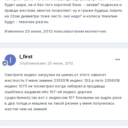
будет шире, на и без того короткой базе. - зачем? подвеска и
правда жесткая, многое позволяет. ну и грыжи будешь ловить
на 22ом диаметре тоже часто. оно надо? и колеса тяжелые
будут - тяжелее разгон.
Изменено
25 июня, 2012
пользователем магнитчик
I_first
Опубликовано
25 июня, 2012
Смотрите индекс нагрузки на шинах,от этого зависит
жесткость.У меня зимние 2355518 индекс 103,а лето 2356018
индекс 107(! не посмотрел когда забирал.а продавцы
ошиблись выдавая ибо 107-ой индекс дороже
существенно),так вот с индексом 107 боковины на ощупь раза
в два толще,и машина на такой резине у меня получилась
жестче чем на зимней