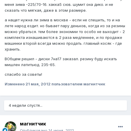
меня зима -225/70-16. хакка5 сюв. шумит она дико. и не
сказать что мягкая, даже в этом размере.
а нащет нужна ли зима в москве - если не спешить, то и на
лете народ ездит. но бывает пару деньков, когда из за резины
можно убраться. тем более экономии то особо не выходит - 2
комплекта изнашиваются в 2 раза медленнее, и по продаже
машинки второй всегда можно продать. главный косяк - где
хранить.
ВОбщем решил - диски 7на17 заказал. резину буду искать
мишлен латитьюд. 235-65.
спасибо за советы!
Изменено
21 мая, 2012
пользователем магнитчик
4 недели спустя...
магнитчик
Опубликовано
14 июня, 2012