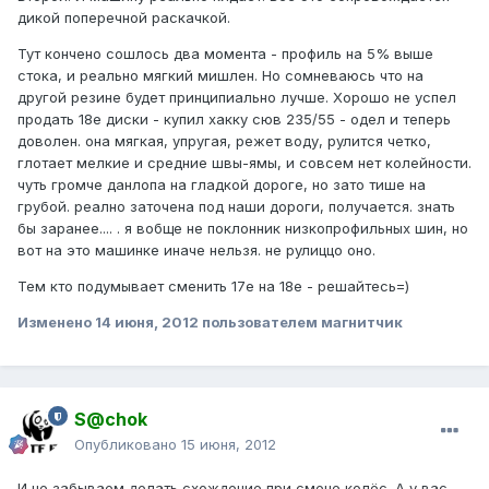
дикой поперечной раскачкой.
Тут кончено сошлось два момента - профиль на 5% выше
стока, и реально мягкий мишлен. Но сомневаюсь что на
другой резине будет принципиально лучше. Хорошо не успел
продать 18е диски - купил хакку сюв 235/55 - одел и теперь
доволен. она мягкая, упругая, режет воду, рулится четко,
глотает мелкие и средние швы-ямы, и совсем нет колейности.
чуть громче данлопа на гладкой дороге, но зато тише на
грубой. реално заточена под наши дороги, получается. знать
бы заранее.... . я вобще не поклонник низкопрофильных шин, но
вот на это машинке иначе нельзя. не рулиццо оно.
Тем кто подумывает сменить 17е на 18е - решайтесь=)
Изменено
14 июня, 2012
пользователем магнитчик
S@chok
Опубликовано
15 июня, 2012
И не забываем делать схождение при смене колёс. А у вас