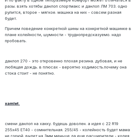
И по факту в одном типоразмере комфорт может отличаться в
разы. взять хотябы данлоп спортмакс и данлоп ЛМ 703. одно
рулится, второе - мягкое. машнка на них - совсем разная
будет.
Причем поведение конкретной шины на конкретной машинке в
плане колейности, шумности - труднопредсказуемо. надо
пробовать.
данлоп 270 - это откровенно плохая резина. дубовая, и не
любящая дождь. в плюсах - вероятно ходимость.почему она
стока стоит - не понятно.
xamlet
,
смени данлоп на хакку. будешь доволен. а идея с 22 R19
255х45 ET40 - сомнительная. 255/45 - колейность будет мама
не горюй. вылет на 3мм меньше да еще расширители - колея