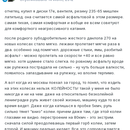
отчетец. купил я диски 17е, вентиля, резину 235-65 мишлен
латитьюд. она считается самой асфальтовой в этом размере.
самая тихая, самая комфортная и вобще ее всем советуют
для комфортного неагрессивного катания.
после родного зубодробительно жесткого данлопа 270 на
новых колесах стало мягко. лежаки пролетает мягче раза в
два. особенно зад помягчел. дорожные стыки, ямы, разбитый
асфальт - можно пролетать на скорости +40 и все равно
мягко. хотя шумнее стало слегка. по ровному асфальту вроде
как рулежка пострадала не сильно - ну чуть больше валкости,
появилось запаздывание на рулежку, но вполне терпимо.
А вот когда из москвы поехал за город, то понял, что ездить
на этих колесах нельзя. КОЛЕЙНОСТЬ! такой у меня не было
никогда и ни на чем. даже на относительно безколейной
ленинградке руль живет своей жизнью, машину куда то все
время ведет. Даже когда катишься в пробке 5кмч, руль
сильно тянет "вниз" колеи. причем даже там, где этой колеи
глазами не видно. перестроение на 80кмч - это экстрим.
сначала силой преодолеваешь первый горб колеи, затем
второй. И машину реально кидает. Все это сопровождается