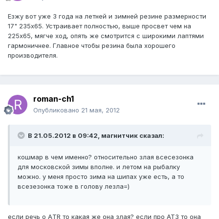
Езжу вот уже 3 года на летней и зимней резине размерности
17" 235х65. Устраивает полностью, выше просвет чем на
225х65, мягче ход, опять же смотрится с широкими лаптями
гармоничнее. Главное чтобы резина была хорошего
производителя.
roman-ch1
Опубликовано
21 мая, 2012
В 21.05.2012 в 09:42, магнитчик сказал:
кошмар в чем именно? относительно злая всесезонка
для московской зимы вполне. и летом на рыбалку
можно. у меня просто зима на шипах уже есть, а то
всезезонка тоже в голову лезла=)
если речь о АTR то какая же она злая? если про AT3 то она