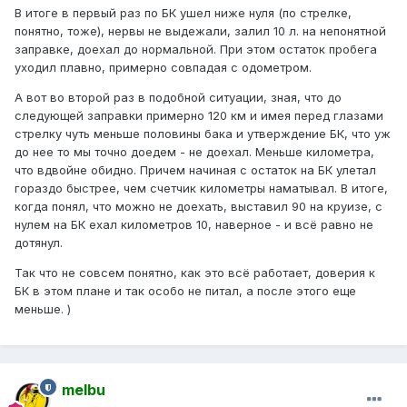
В итоге в первый раз по БК ушел ниже нуля (по стрелке,
понятно, тоже), нервы не выдежали, залил 10 л. на непонятной
заправке, доехал до нормальной. При этом остаток пробега
уходил плавно, примерно совпадая с одометром.
А вот во второй раз в подобной ситуации, зная, что до
следующей заправки примерно 120 км и имея перед глазами
стрелку чуть меньше половины бака и утверждение БК, что уж
до нее то мы точно доедем - не доехал. Меньше километра,
что вдвойне обидно. Причем начиная с остаток на БК улетал
гораздо быстрее, чем счетчик километры наматывал. В итоге,
когда понял, что можно не доехать, выставил 90 на круизе, с
нулем на БК ехал километров 10, наверное - и всё равно не
дотянул.
Так что не совсем понятно, как это всё работает, доверия к
БК в этом плане и так особо не питал, а после этого еще
меньше. )
melbu