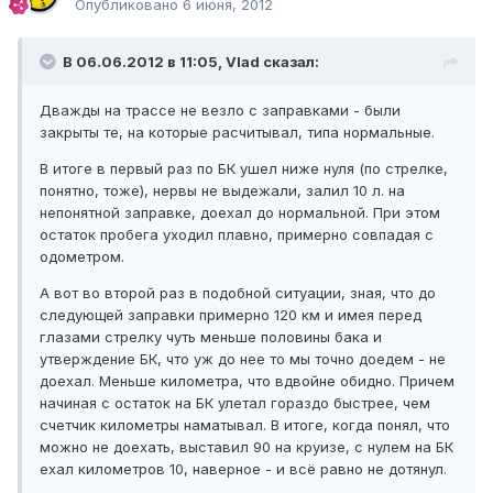
Опубликовано
6 июня, 2012
В 06.06.2012 в 11:05, Vlad сказал:
Дважды на трассе не везло с заправками - были
закрыты те, на которые расчитывал, типа нормальные.
В итоге в первый раз по БК ушел ниже нуля (по стрелке,
понятно, тоже), нервы не выдежали, залил 10 л. на
непонятной заправке, доехал до нормальной. При этом
остаток пробега уходил плавно, примерно совпадая с
одометром.
А вот во второй раз в подобной ситуации, зная, что до
следующей заправки примерно 120 км и имея перед
глазами стрелку чуть меньше половины бака и
утверждение БК, что уж до нее то мы точно доедем - не
доехал. Меньше километра, что вдвойне обидно. Причем
начиная с остаток на БК улетал гораздо быстрее, чем
счетчик километры наматывал. В итоге, когда понял, что
можно не доехать, выставил 90 на круизе, с нулем на БК
ехал километров 10, наверное - и всё равно не дотянул.