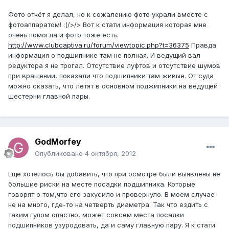
Фото отчёт я делал, но к сожалению фото украли вместе с
фотоаппаратом! :(/>/> Вот к стати информация которая мне
очень помогла и фото тоже есть.
http://www.clubcaptiva.ru/forum/viewtopic.php?t=36375
Правда
информация о подшипнике там не полная. И ведущий вал
редуктора я не трогал. Отсутствие луфтов и отсутствие шумов
при вращении, показали что подшипники там живые. От суда
можно сказать, что летят в основном поджипники на ведущей
шестерни главной пары.
GodMorfey
Опубликовано
4 октября, 2012
Еще хотелось бы добавить, что при осмотре были выявлены не
большие риски на месте посадки подшипника. Которые
говорят о том,что его закусило и провернуло. В моем случае
не на много, где-то на четверть диаметра. Так что ездить с
таким гулом опастно, может совсем места посадки
подшипников узуродовать, да и саму главную пару. Я к стати