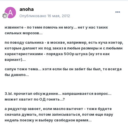
anoha
Опубликовано
16 мая, 2012
извините - по теме помочь не могу... нет у нас таких
сильных морозов...
по поводу сальника - в москве, например, есть куча контор,
которые делают их под заказ в любые размеры и с любыми
характеристиками - порядка 500р штука (ну это как
вариант)...
сапун тоже тема... хотя если бы он забит бы был, то всегде
бы давило...
З.Ы. прочитал обсуждение... напрашивается вопрос...
может хватит по ОД гонять...?
а редуктор завоет, если масло вытечет - тоже будете
сначала думать, потом записываться, потом еще пару
недель поезжу и выберу свободное время...