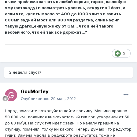
в чем проблема загнать в любой сервис, гараж, на любую
яму (эстакаду) и посмотреть уровень, открутив 1 болт, и
если что, купить масло от 400 до 1000р литр и залить
600мл задний мост или 800мл раздатка, слив нафиг
такую драгоценную жижу от GM... что в ней такого
необычного, что ей так все дорожат...?
2
2 недели спустя...
GodMorfey
Опубликовано
29 мая, 2012
Народ помогите пожалуйста найти причину. Машина прошла
50 000 км., появился низкочастотный гул при ускорении от 50
до 80 км\ч. На слух гул идёт сзади. По началу грешил на
ступицу, поменял, толку ни какого. Теперь думаю что редуктор
гудит. Замена масла в редукроте результатов тоже не