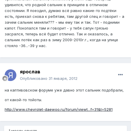
удивился, что родной сальник в принципе в отличном
состоянии. Я поездил, думаю всё равно какие-то подтёки
есть, приехал снова к ребятам, там другой спец и говорит - а
зачем сальник меняли??? - мы ему так и так. Тот - подними
капот. Покопался там и говорит - у тебя сапун грязью
засрался, теперь всё будет отлично. Так и оказалось, а
сальник потёк как раз в зиму 2009-2010г.г., когда на улице
стояло -36...-39 у нас.
ярослав
Опубликовано
31 января, 2012
на каптивовском форуме уже давно этот сальник подобрали,
от какой-то тойоты.
http://www.chevrolet-daewoo.ru/forum/viewt...f=31&t=5281
1 месяц спустя...