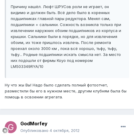
Причину нашёл. Люфт ШРУСов роли не играет, он
видимо и должен быть. Всё дело было в коренных
подшипниках главной пары редуктора. Менял сам,
подшипники + сальники. Сожность возникла только при
извлечении наружних обоим подшипников из корпуса и
крышки. Сальники были в порядке, но для извлечения
обоим, их тоже пришлось извлечь. После ремонта
проехал около 3000 км , пока всё хорошо, тьфу, тьфу,
тьфу... Родные подшипники искать смысла нет. За место
них подошли от фирмы Koyo под номером
LM503349RYA/10
Ну что жы Вы! Надо было сделать полный фотоотчет,
разместили бы его в нужном месте, другим клубням была бы
помощь в освоении агрегата.
GodMorfey
Опубликовано
4 октября, 2012