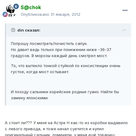
S@chok
Опубликовано
31 января, 2012
din сказал:
Попрошу посмотреть/почистить сапун.
Но давит ведь только при понижении ниже -36-37
градусов. В морозы каждый день смотрел мост.
То, что вытекло тонкой стуйкой по консистенции очень
густое, когда мост остывает.
И походу сальники корейские родные гуано. Найти бы
замену японскими.
А стоит ли??? У меня на Астре Н как-то из коробки выдавило
с левого привода, я тоже начал суетится и купил
оригинальный сальник, поменяли, у меня ещё товарищ