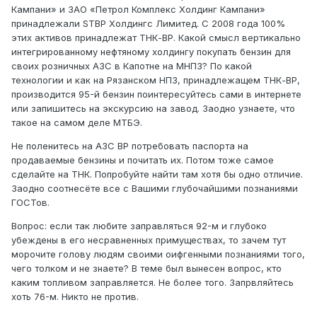
Кампани» и ЗАО «Петрол Комплекс Холдинг Кампани»
принадлежали STBP Холдингc Лимитед. С 2008 года 100%
этих активов принадлежат ТНК-ВР. Какой смысл вертикально
интегрированному нефтяному холдингу покупать бензин для
своих розничных АЗС в Капотне на МНПЗ? По какой
технологии и как на Рязанском НПЗ, принадлежащем ТНК-ВР,
производится 95-й бензин поинтересуйтесь сами в интернете
или запишитесь на экскурсию на завод. Заодно узнаете, что
такое на самом деле МТБЭ.
Не поленитесь на АЗС BP потребовать паспорта на
продаваемые бензины и почитать их. Потом тоже самое
сделайте на ТНК. Попробуйте найти там хотя бы одно отличие.
Заодно соотнесёте все с Вашими глубочайшими познаниями
ГОСТов.
Вопрос: если так любите заправляться 92-м и глубоко
убеждены в его несравненных примуществах, то зачем тут
морочите голову людям своими оифгенными познаниями того,
чего толком и не знаете? В теме был вынесен вопрос, кто
каким топливом заправляется. Не более того. Запрвляйтесь
хоть 76-м. Никто не против.