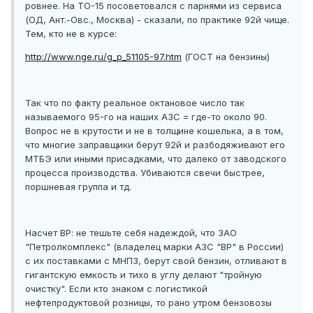
ровнее. На ТО-15 посоветовался с парнями из сервиса
(ОД, Ант.-Овс., Москва) - сказали, по практике 92й чище.
Тем, кто не в курсе:
http://www.nge.ru/g_p_51105-97.htm
(ГОСТ на бензины)
Так что по факту реальное октановое число так
называемого 95-го на наших АЗС = где-то около 90.
Вопрос не в крутости и не в толщине кошелька, а в том,
что многие заправщики берут 92й и разбодяживают его
МТБЭ или иными присадками, что далеко от заводского
процесса производства. Убиваются свечи быстрее,
поршневая группа и тд.
Насчет ВР: не тешьте себя надеждой, что ЗАО
"Петролкомплекс" (владелец марки АЗС "ВР" в России)
с их поставками с МНПЗ, берут свой бензин, отливают в
гигантскую емкость и тихо в углу делают "тройную
очистку". Если кто знаком с логистикой
нефтепродуктовой розницы, то рано утром бензовозы