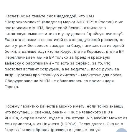
Насчет ВР: не тешьте себя надеждой, что ЗАО
"Петролкомплекс" (владелец марки АЗС "ВР" в России) с их
поставками с МНПЗ, берут свой бензин, отливают в
гигантскую емкость и тихо в углу делают "тройную очистку".
Если кто знаком с логистикой нефтепродуктовой розницы, то
рано утром бензовозы заходят на базу, наливаются из одной
бочки, а дальше едут кто на Корус, кто на Коримос, кто на ВР.
Переплачиваем мы на ВР только за бренд и красивую
вывеску с работниками - то есть за сервис. За то, что
пистолет вставит сотрудник, а не водитель, плюс рубль за
литр. Прогоны про "тройную очистку" - маркетинг для лохов.
Оборудование на МНПЗ не обновлялось со времен царя
Гороха.
Посему гарантию качества можно иметь, если точно знаешь,
что покупаешь: скажем, бензин ТНК с Рязанского НПЗ и
ЯНОСа, скорее всего, будет 100% оттуда. А "Лукойл" может из
Уфы привезти, и из Нижнего (НОРСИ). Песня долгая. Она не о
"крутых" и нищебродах (разница в цене не так уж