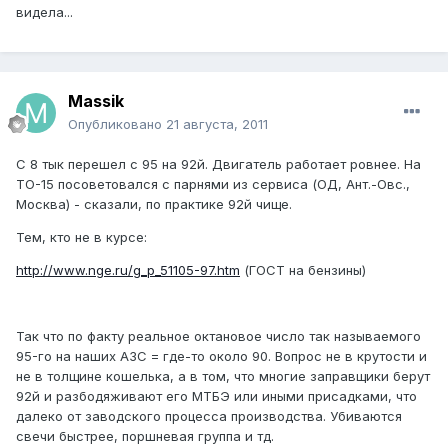
видела...
Massik
Опубликовано
21 августа, 2011
С 8 тык перешел с 95 на 92й. Двигатель работает ровнее. На
ТО-15 посоветовался с парнями из сервиса (ОД, Ант.-Овс.,
Москва) - сказали, по практике 92й чище.
Тем, кто не в курсе:
http://www.nge.ru/g_p_51105-97.htm
(ГОСТ на бензины)
Так что по факту реальное октановое число так называемого
95-го на наших АЗС = где-то около 90. Вопрос не в крутости и
не в толщине кошелька, а в том, что многие заправщики берут
92й и разбодяживают его МТБЭ или иными присадками, что
далеко от заводского процесса производства. Убиваются
свечи быстрее, поршневая группа и тд.