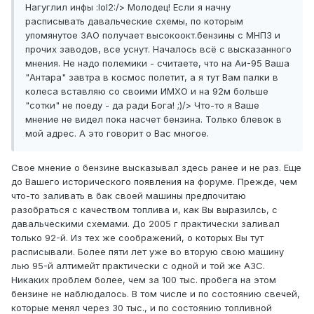
Нагуглил инфы :lol2:/> Молодец! Если я начну
расписывать давальческие схемы, по которым
упомянутое ЗАО получает высокоокт.бензины с МНПЗ и
прочих заводов, все уснут. Началось всё с высказанного
мнения. Не надо полемики - считаете, что на Аи-95 Ваша
"Антара" завтра в космос полетит, а я тут Вам палки в
колеса вставляю со своими ИМХО и на 92м больше
"сотки" не поеду - да ради Бога! ;)/> Что-то я Ваше
мнение не видел пока насчет бензина. Только блевок в
мой адрес. А это говорит о Вас многое.
Свое мнение о бензине высказывал здесь ранее и не раз. Еще
до Вашего исторического появления на форуме. Прежде, чем
что-то заливать в бак своей машины предпочитаю
разобраться с качеством топлива и, как Вы выразилсь, с
давальческими схемами. До 2005 г практически заливал
только 92-й. Из тех же соображений, о которых Вы тут
расписывали. Более пяти лет уже во вторую свою машину
лью 95-й алтимейт практически с одной и той же АЗС.
Никаких проблем более, чем за 100 тыс. пробега на этом
бензине не наблюдалось. В том числе и по состоянию свечей,
которые менял через 30 тыс., и по состоянию топливной