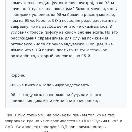
замечательно ездил (чуток менее шустро), а на 92-м
начинал "стучать клапаночками". Было отмечено, что в
городских условиях на 98-м бензине расход меньше,
чем на 95-м. Короче, 98-й позволял реже заезжать на
заправку, но на расход денег это не сказывалось. В
условиях трассы пофигу на каком зебине ехать. Но это
рассуждения справедливы для случая понижения
октанового числа от рекомендуемого. В общем, я не
думаю что 98-й бензин даст что-то существенное
автомобилю, который рассчитан на 95-й.
Короче,
92 - не вижу смысла нищебродствовать
98 - не жду хоть на сколько ни будь заметного
повышения динамики и/или снижения расхода.
+1000. лью только 95 на роснефти. причем только на тех
заправках, где на чеке пробивается не ООО "Пупкин и ко", а
ОАО "Самаранефтепродукт". ОД при покупке антары