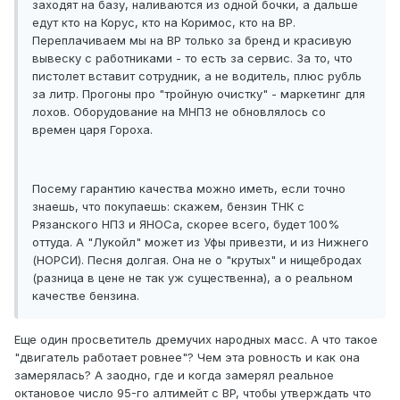
заходят на базу, наливаются из одной бочки, а дальше
едут кто на Корус, кто на Коримос, кто на ВР.
Переплачиваем мы на ВР только за бренд и красивую
вывеску с работниками - то есть за сервис. За то, что
пистолет вставит сотрудник, а не водитель, плюс рубль
за литр. Прогоны про "тройную очистку" - маркетинг для
лохов. Оборудование на МНПЗ не обновлялось со
времен царя Гороха.
Посему гарантию качества можно иметь, если точно
знаешь, что покупаешь: скажем, бензин ТНК с
Рязанского НПЗ и ЯНОСа, скорее всего, будет 100%
оттуда. А "Лукойл" может из Уфы привезти, и из Нижнего
(НОРСИ). Песня долгая. Она не о "крутых" и нищебродах
(разница в цене не так уж существенна), а о реальном
качестве бензина.
Еще один просветитель дремучих народных масс. А что такое
"двигатель работает ровнее"? Чем эта ровность и как она
замерялась? А заодно, где и когда замерял реальное
октановое число 95-го алтимейт с BP, чтобы утверждать что