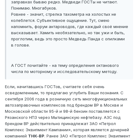
заправках бываю редко. Медведи ГОСТы не читают.
Понимаю. Многабуков.
Ровнее - значит, стрелка тахометра на холостых не
колеблется. Субъективное ощущение. Тут, смею
напомнить, форум антароводов, где каждый своё мнение
высказывает. Хамить необязательно, но так ужи и быть,
проглотим, ведь это просто Медведь Панда с опилками
в голове.
А ГОСТ почитайте - на тему определения октанового
числа по моторному и исследовательскому методу.
Если, начитавшись ГОСТов, считаете себя очень
осведомленным, то предлагаю углубить Ваши познания. С
сентября 2006 года в розничную сеть многофункциональных
автозаправочных комплексов под брендом ВР в Москве и
Московской области 95-й и 98-й бензин поставляется с
Рязанского НПЗ через Мытищинскую нефтебазу. АЗС под
брендом ВР действительно принадлежат ЗАО «Петрол
Комплекс Эквипмент Кампании», которая является дочерней
компанией
ТНК-ВР
. Ранее ЗАО «Петрол Комплекс Эквипмент