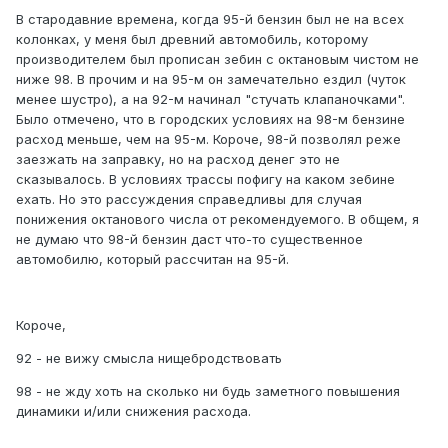
В стародавние времена, когда 95-й бензин был не на всех
колонках, у меня был древний автомобиль, которому
производителем был прописан зебин с октановым чистом не
ниже 98. В прочим и на 95-м он замечательно ездил (чуток
менее шустро), а на 92-м начинал "стучать клапаночками".
Было отмечено, что в городских условиях на 98-м бензине
расход меньше, чем на 95-м. Короче, 98-й позволял реже
заезжать на заправку, но на расход денег это не
сказывалось. В условиях трассы пофигу на каком зебине
ехать. Но это рассуждения справедливы для случая
понижения октанового числа от рекомендуемого. В общем, я
не думаю что 98-й бензин даст что-то существенное
автомобилю, который рассчитан на 95-й.
Короче,
92 - не вижу смысла нищебродствовать
98 - не жду хоть на сколько ни будь заметного повышения
динамики и/или снижения расхода.