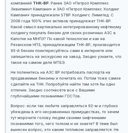
компанией
ТНК-ВР
. Ранее ЗАО «Петрол Комплекс
Эквипмент Кампани» и ЗАО «Петрол Комплекс Холдинг
Кампани» принадлежали STBP Холдингc Лимитед. С
2008 года 100% этих активов принадлежат ТНК-ВР.
Какой смысл вертикально интегрированному нефтяному
холдингу покупать бензин для своих розничных АЗС в
Капотне на МНПЗ? По какой технологии и как на
Рязанском НПЗ, принадлежащем ТНК-ВР, производится
95-й бензин поинтересуйтесь сами в интернете или
запишитесь на экскурсию на завод. Заодно узнаете, что
такое на самом деле МТБЭ.
Не поленитесь на АЗС BP потребовать паспорта на
продаваемые бензины и почитать их. Потом тоже самое
сделайте на ТНК. Попробуйте найти там хотя бы одно
отличие. Заодно соотнесёте все с Вашими
глубочайшими познаниями ГОСТов.
Вопрос: если так любите заправляться 92-м и глубоко
убеждены в его несравненных примуществах, то зачем
тут морочите голову людям своими оифгенными
познаниями того, чего толком и не знаете? В теме был
вынесен вопрос, кто каким топливом заправляется. Не