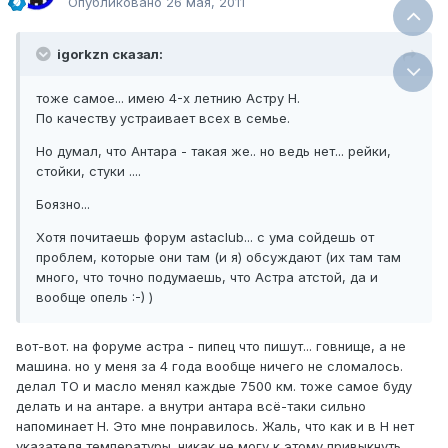
Опубликовано
26 мая, 2011
igorkzn сказал:
тоже самое... имею 4-х летнию Астру Н.
По качеству устраивает всех в семье.
Но думал, что Антара - такая же.. но ведь нет... рейки,
стойки, стуки ....
Боязно...
Хотя почитаешь форум astaclub... с ума сойдешь от
проблем, которые они там (и я) обсуждают (их там там
много, что точно подумаешь, что Астра атстой, да и
вообще опель :-) )
вот-вот. на форуме астра - пипец что пишут... говнище, а не
машина. но у меня за 4 года вообще ничего не сломалось.
делал ТО и масло менял каждые 7500 км. тоже самое буду
делать и на антаре. а внутри антара всё-таки сильно
напоминает Н. Это мне понравилось. Жаль, что как и в Н нет
указателя температуры. никак не могу к этому привыкнуть.