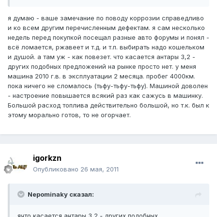
я думаю - ваше замечание по поводу коррозии справедливо
и ко всем другим перечисленным дефектам. я сам несколько
недель перед покупкой посещал разные авто форумы и понял -
всё ломается, ржавеет и т.д. и т.п. выбирать надо кошельком
и душой. а там уж - как повезет. что касается антары 3,2 -
других подобных предложений на рынке просто нет. у меня
машина 2010 г.в. в эксплуатации 2 месяца. пробег 4000км.
пока ничего не сломалось (тьфу-тьфу-тьфу). Машиной доволен
- настроение повышается всякий раз как сажусь в машинку.
Большой расход топлива действительно большой, но т.к. был к
этому морально готов, то не огорчает.
igorkzn
Опубликовано
26 мая, 2011
Nepominaky сказал:
ячто касается антары 3,2 - других подобных