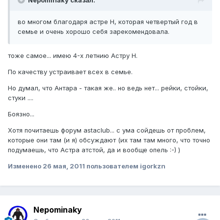
Nepominaky сказал:
во многом благодаря астре Н, которая четвертый год в
семье и очень хорошо себя зарекомендовала.
тоже самое... имею 4-х летнию Астру Н.
По качеству устраивает всех в семье.
Но думал, что Антара - такая же.. но ведь нет... рейки, стойки,
стуки ....
Боязно...
Хотя почитаешь форум astaclub... с ума сойдешь от проблем,
которые они там (и я) обсуждают (их там там много, что точно
подумаешь, что Астра атстой, да и вообще опель :-) )
Изменено
26 мая, 2011
пользователем igorkzn
Nepominaky