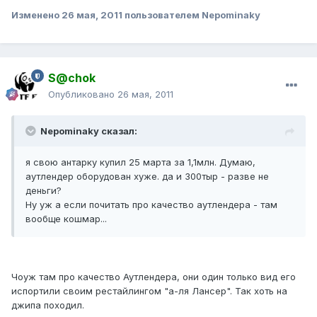
Изменено
26 мая, 2011
пользователем Nepominaky
S@chok
Опубликовано
26 мая, 2011
Nepominaky сказал:
я свою антарку купил 25 марта за 1,1млн. Думаю,
аутлендер оборудован хуже. да и 300тыр - разве не
деньги?
Ну уж а если почитать про качество аутлендера - там
вообще кошмар...
Чоуж там про качество Аутлендера, они один только вид его
испортили своим рестайлингом "а-ля Лансер". Так хоть на
джипа походил.