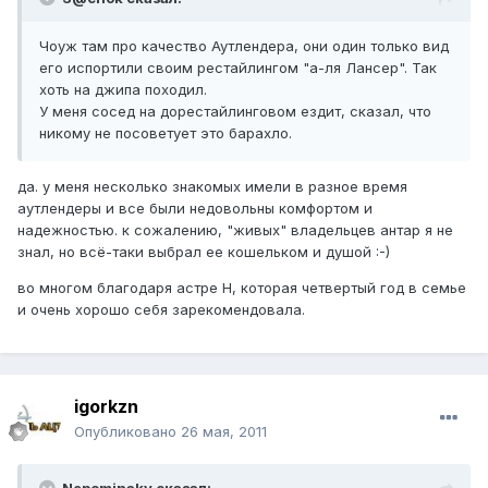
Чоуж там про качество Аутлендера, они один только вид
его испортили своим рестайлингом "а-ля Лансер". Так
хоть на джипа походил.
У меня сосед на дорестайлинговом ездит, сказал, что
никому не посоветует это барахло.
да. у меня несколько знакомых имели в разное время
аутлендеры и все были недовольны комфортом и
надежностью. к сожалению, "живых" владельцев антар я не
знал, но всё-таки выбрал ее кошельком и душой :-)
во многом благодаря астре Н, которая четвертый год в семье
и очень хорошо себя зарекомендовала.
igorkzn
Опубликовано
26 мая, 2011