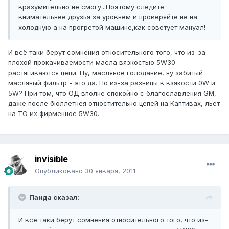
вразумительно не смогу...Поэтому следите
внимательнее друзья за уровнем и проверяйте не на
холодную а на прогретой машине,как советует мануал!
И всё таки берут сомнения относительного того, что из-за
плохой прокачиваемости масла вязкостью 5W30
растягиваются цепи. Ну, масляное голодание, ну забитый
масляный фильтр - это да. Но из-за разницы в взякости 0W и
5W? При том, что ОД вполне спокойно с благославления GM,
даже после бюллетнея отностительно цепей на Каптивах, льет
на ТО их фирменное 5W30.
invisible
Опубликовано
30 января, 2011
Панда сказал:
И всё таки берут сомнения относительного того, что из-