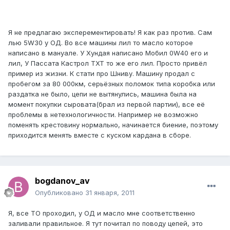
Я не предлагаю эксперементировать! Я как раз против. Сам
лью 5W30 у ОД. Во все машины лил то масло которое
написано в мануале. У Хундая написано Мобил 0W40 его и
лил, У Пассата Кастрол ТХТ то же его лил. Просто привёл
пример из жизни. К стати про Шниву. Машину продал с
пробегом за 80 000км, серьёзных поломок типа коробка или
раздатка не было, цепи не вытянулись, машина была на
момент покупки сыровата(брал из первой партии), все её
проблемы в нетехнологичности. Например не возможно
поменять крестовину нормально, начинается биение, поэтому
приходится менять вместе с куском кардана в сборе.
bogdanov_av
Опубликовано
31 января, 2011
Я, все ТО проходил, у ОД и масло мне соответственно
заливали правильное. Я тут почитал по поводу цепей, это