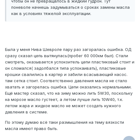
чтобы он не превращалось в жидкий гудрон. Тут
поневоле начнешь задумываться о сроках замены масла
как в условиях тяжелой эксплуатации.
Была у меня Нива Шевроле пару раз загоралась ошибка. ОД
сразу сказал цепь вытянулась(пробег 60 000км был). Стали
смотреть, оказывается успокоитель цепи пластиковый стоит и
он сломался( задолбался типа успокаивать), пластиковые
крошки свалились в картер и забили всасывающий насос.
там сетка стоит. Соответственно давления масла не стало
хватать и загорелась ошибка. Цепи оказались нормальными.
Ещё мастер сказал, что на зиму можно лить 5W30, поскольку
на морозе масло густеет, а летом лучше лить 10W40, т.к.
летом жара и жидкое масло не может создать нужного
давления в системе.
По этому думаю всё таки размышления на тему вязкости
масла имеют право быть.