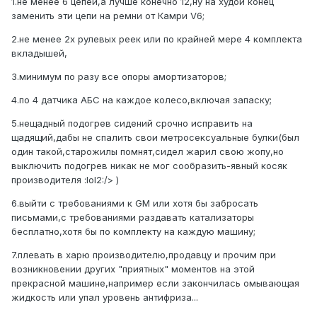
1.не менее 6 цепей,а лучше конечно 12,ну на худой конец
заменить эти цепи на ремни от Камри V6;
2.не менее 2х рулевых реек или по крайней мере 4 комплекта
вкладышей,
3.минимум по разу все опоры амортизаторов;
4.по 4 датчика АБС на каждое колесо,включая запаску;
5.нещадный подогрев сидений срочно исправить на
щадящий,дабы не спалить свои метросексуальные булки(был
один такой,старожилы помнят,сидел жарил свою жопу,но
выключить подогрев никак не мог сообразить-явный косяк
производителя :lol2:/> )
6.выйти с требованиями к GM или хотя бы забросать
письмами,с требованиями раздавать катализаторы
бесплатно,хотя бы по комплекту на каждую машину;
7.плевать в харю производителю,продавцу и прочим при
возникновении других "приятных" моментов на этой
прекрасной машине,например если закончилась омывающая
жидкость или упал уровень антифриза...