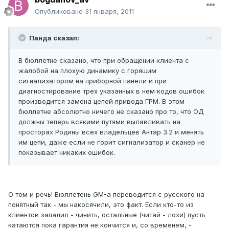
Опубликовано
31 января, 2011
Панда сказал:
В бюллетне сказано, что при обращении клиента с
жалобой на плохую динамику с горящим
сигнализатором на приборной панели и при
диагностирование трех указанных в нем кодов ошибок
производится замена цепей привода ГРМ. В этом
бюллетне абсолютно ничего не сказано про то, что ОД
должны теперь всякими путями вылавливать на
просторах Родины всех владельцев Антар 3.2 и менять
им цепи, даже если не горит сигнализатор и сканер не
показывает никаких ошибок.
О том и речь! Бюллетень GM-а переводится с русского на
понятный так - мы накосячили, это факт. Если кто-то из
клиентов запалил - чинить, остальные (читай - лохи) пусть
катаются пока гарантия не кончится и, со временем, -