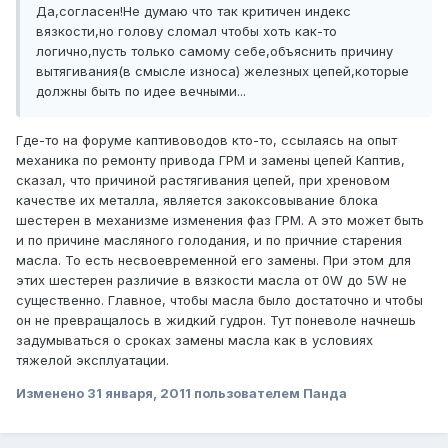
Да,согласен!Не думаю что так критичен индекс
вязкости,но голову сломал чтобы хоть как-то
логично,пусть только самому себе,объяснить причину
вытягивания(в смысле износа) железных цепей,которые
должны быть по идее вечными...
Где-то на форуме каптивоводов кто-то, ссылаясь на опыт
механика по ремонту привода ГРМ и замены цепей Каптив,
сказал, что причиной растягивания цепей, при хреновом
качестве их металла, является закоксовывание блока
шестерен в механизме изменения фаз ГРМ. А это может быть
и по причине масляного голодания, и по причние старения
масла. То есть несвоевременной его замены. При этом для
этих шестерен различие в вязкости масла от 0W до 5W не
существенно. Главное, чтобы масла было достаточно и чтобы
он не превращалось в жидкий гудрон. Тут поневоле начнешь
задумываться о сроках замены масла как в условиях
тяжелой эксплуатации.
Изменено
31 января, 2011
пользователем Панда