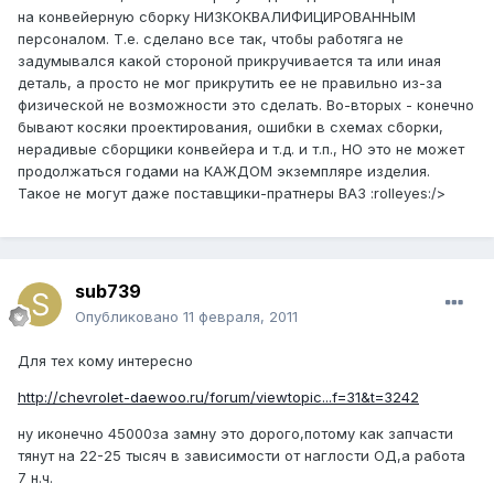
на конвейерную сборку НИЗКОКВАЛИФИЦИРОВАННЫМ
персоналом. Т.е. сделано все так, чтобы работяга не
задумывался какой стороной прикручивается та или иная
деталь, а просто не мог прикрутить ее не правильно из-за
физической не возможности это сделать. Во-вторых - конечно
бывают косяки проектирования, ошибки в схемах сборки,
нерадивые сборщики конвейера и т.д. и т.п., НО это не может
продолжаться годами на КАЖДОМ экземпляре изделия.
Такое не могут даже поставщики-пратнеры ВАЗ :rolleyes:/>
sub739
Опубликовано
11 февраля, 2011
Для тех кому интересно
http://chevrolet-daewoo.ru/forum/viewtopic...f=31&t=3242
ну иконечно 45000за замну это дорого,потому как запчасти
тянут на 22-25 тысяч в зависимости от наглости ОД,а работа
7 н.ч.