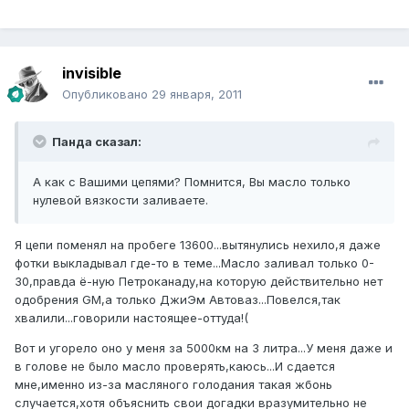
invisible
Опубликовано
29 января, 2011
Панда сказал:
А как с Вашими цепями? Помнится, Вы масло только
нулевой вязкости заливаете.
Я цепи поменял на пробеге 13600...вытянулись нехило,я даже
фотки выкладывал где-то в теме...Масло заливал только 0-
30,правда ё-ную Петроканаду,на которую действительно нет
одобрения GM,а только ДжиЭм Автоваз...Повелся,так
хвалили...говорили настоящее-оттуда!(
Вот и угорело оно у меня за 5000км на 3 литра...У меня даже и
в голове не было масло проверять,каюсь...И сдается
мне,именно из-за масляного голодания такая жбонь
случается,хотя объяснить свои догадки вразумительно не