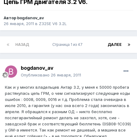
Цепь ГРМ двигателя 3.2 V6.
Автор
bogdanov_av
26 января, 2011
в
Z32SE V6 3.2L
НАЗАД
Страница 1 из 47
ДАЛЕЕ
bogdanov_av
Опубликовано
26 января, 2011
Как и у многих владельцев Антар 3.2, у меня к 50000 пробега
растянулась цепь ГРМ, о чем сигнализируют следующие коды
ошибок : 0008, 0009, 0016 и т.д. Проблема стала очевидна в
июле 2010, а гарантия (у нас она всего 2 года) закончилась в
апреле. Я обращался к разным ОД – никто бесплатно
послегарантийный ремонт делать не захотел, хотя, сие -
заводской брак и соответствующий бюллетень (0SB08-1C039)
у GM-а имеется. Так как ремонт не дешевый, а машина все
ещё ездит :rolleyes:/> - я не торопился. Обнаружил