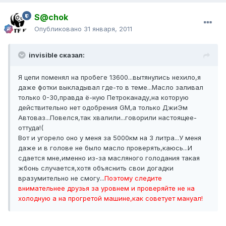
S@chok
Опубликовано
31 января, 2011
invisible сказал:
Я цепи поменял на пробеге 13600...вытянулись нехило,я
даже фотки выкладывал где-то в теме...Масло заливал
только 0-30,правда ё-ную Петроканаду,на которую
действительно нет одобрения GM,а только ДжиЭм
Автоваз...Повелся,так хвалили...говорили настоящее-
оттуда!(
Вот и угорело оно у меня за 5000км на 3 литра...У меня
даже и в голове не было масло проверять,каюсь...И
сдается мне,именно из-за масляного голодания такая
жбонь случается,хотя объяснить свои догадки
вразумительно не смогу...
Поэтому следите
внимательнее друзья за уровнем и проверяйте не на
холодную а на прогретой машине,как советует мануал!