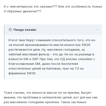
А с чем интересно это связано??? Или это особенность только
V-образных движков???
Панда сказал:
И всё таки берут сомнения относительного того, что из-
за плохой прокачиваемости масла вязкостью 5W30
растягиваются цепи. Ну, масляное голодание, ну
забитый масляный фильтр - это да. Но из-за разницы в
взякости 0W и 5W? При том, что ОД вполне спокойно с
благославления GM, даже после бюллетнея
отностительно цепей на Каптивах, льет на ТО их
фирменное 5W30.
Тоже считаю, что вязкость масла тут не причём, бытует
мнение, что проблема в натяжителях цепей, вот для них как
раз маслянное голодание критично. Такое частенько