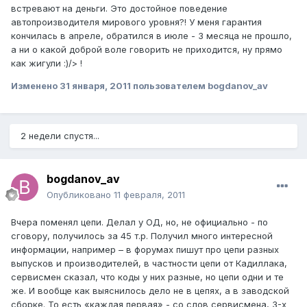
встревают на деньги. Это достойное поведение
автопроизводителя мирового уровня?! У меня гарантия
кончилась в апреле, обратился в июле - 3 месяца не прошло,
а ни о какой доброй воле говорить не приходится, ну прямо
как жигули :)/> !
Изменено
31 января, 2011
пользователем bogdanov_av
2 недели спустя...
bogdanov_av
Опубликовано
11 февраля, 2011
Вчера поменял цепи. Делал у ОД, но, не официально - по
сговору, получилось за 45 т.р. Получил много интересной
информации, например – в форумах пишут про цепи разных
выпусков и производителей, в частности цепи от Кадиллака,
сервисмен сказал, что коды у них разные, но цепи одни и те
же. И вообще как выяснилось дело не в цепях, а в заводской
сборке. То есть «каждая первая» - со слов сервисмена, 3-х