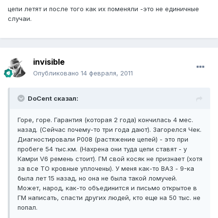
цепи летят и после того как их поменяли -это не единичные
случаи.
invisible
Опубликовано
14 февраля, 2011
DoCent сказал:
Горе, горе. Гарантия (которая 2 года) кончилась 4 мес.
назад. (Сейчас почему-то три года дают). Загорелся Чек.
Диагностировали Р008 (растяжение цепей) - это при
пробеге 54 тыс.км. (Нахрена они туда цепи ставят - у
Камри V6 ремень стоит). ГМ свой косяк не признает (хотя
за все ТО кровные уплочены). У меня как-то ВАЗ - 9-ка
была лет 15 назад, но она не была такой ломучей.
Может, народ, как-то объединится и письмо открытое в
ГМ написать, спасти других людей, кто еще на 50 тыс. не
попал.