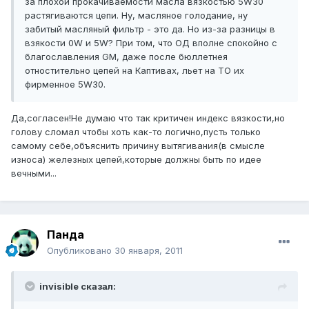
за плохой прокачиваемости масла вязкостью 5W30
растягиваются цепи. Ну, масляное голодание, ну
забитый масляный фильтр - это да. Но из-за разницы в
взякости 0W и 5W? При том, что ОД вполне спокойно с
благославления GM, даже после бюллетнея
отностительно цепей на Каптивах, льет на ТО их
фирменное 5W30.
Да,согласен!Не думаю что так критичен индекс вязкости,но
голову сломал чтобы хоть как-то логично,пусть только
самому себе,объяснить причину вытягивания(в смысле
износа) железных цепей,которые должны быть по идее
вечными...
Панда
Опубликовано
30 января, 2011
invisible сказал: