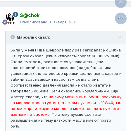
S@chok
Опубликовано
31 января, 2011
Марсель сказал:
Была у меня Нива Шевроле пару раз загоралась ошибка.
ОД сразу сказал цепь вытянулась(пробег 60 000км был).
Стали смотреть, оказывается успокоитель цепи
пластиковый стоит и он сломался( задолбался типа
успокаивать), пластиковые крошки свалились в картер и
забили всасывающий насос. там сетка стоит.
Соответственно давления масла не стало хватать и
загорелась ошибка. Цепи оказались нормальными. Ещё
мастер сказал, что
на зиму можно лить 5W30, поскольку
на морозе масло густеет, а летом лучше лить 10W40, т.к.
летом жара и жидкое масло не может создать нужного
давления в системе.
По этому думаю всё таки
размышления на тему вязкости масла имеют право
быть.