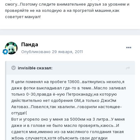
смогу...Поэтому следите внимательнее друзья за уровнем и
проверяйте не на холодную а на прогретой машине,как
советует мануал!
Панда
Опубликовано
29 января, 2011
invisible сказал:
Я цепи поменял на пробеге 13600...вытянулись нехило,я
даже фотки выкладывал где-то в теме...Масло заливал
только 0-30,правда ё-ную Петроканаду,на которую
действительно нет одобрения GM,а только ДжиЭм
Автоваз...Повелся,так хвалили...говорили настоящее-
оттуда!(
Вот и угорело оно у меня за 5000км на 3 литра...У меня
даже и в голове не было масло проверять,каюсь...И
сдается мне,именно из-за масляного голодания такая
жбонь случается,хотя объяснить свои догадки