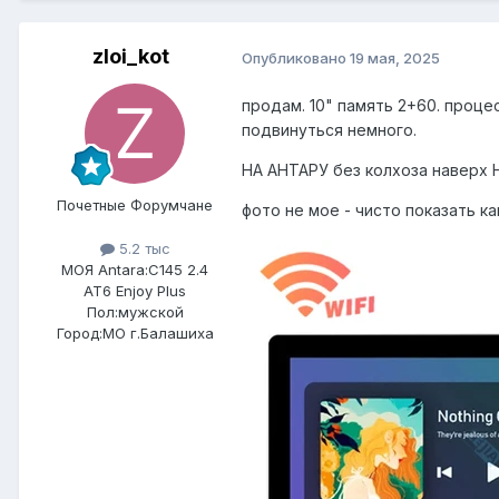
zloi_kot
Опубликовано
19 мая, 2025
продам. 10" память 2+60. процес
подвинуться немного.
НА АНТАРУ без колхоза наверх Н
Почетные Форумчане
фото не мое - чисто показать ка
5.2 тыс
МОЯ Antara:
C145 2.4
AT6 Enjoy Plus
Пол:
мужской
Город:
МО г.Балашиха