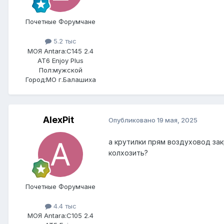
Почетные Форумчане
5.2 тыс
МОЯ Antara:
C145 2.4
AT6 Enjoy Plus
Пол:
мужской
Город:
МО г.Балашиха
AlexPit
Опубликовано
19 мая, 2025
а крутилки прям воздуховод за
колхозить?
Почетные Форумчане
4.4 тыс
МОЯ Antara:
C105 2.4