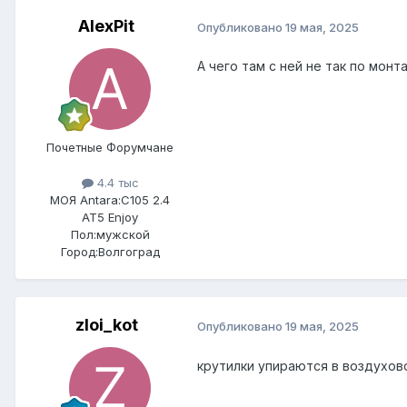
AlexPit
Опубликовано
19 мая, 2025
А чего там с ней не так по мон
Почетные Форумчане
4.4 тыс
МОЯ Antara:
C105 2.4
AT5 Enjoy
Пол:
мужской
Город:
Волгоград
zloi_kot
Опубликовано
19 мая, 2025
крутилки упираются в воздухово