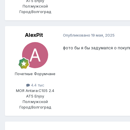
AT5 Enjoy
Пол:
мужской
Город:
Волгоград
AlexPit
Опубликовано
19 мая, 2025
фото бы я бы задумался о покупк
Почетные Форумчане
4.4 тыс
МОЯ Antara:
C105 2.4
AT5 Enjoy
Пол:
мужской
Город:
Волгоград